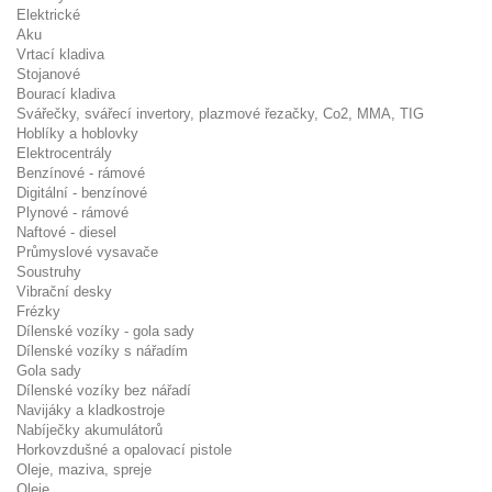
Elektrické
Aku
Vrtací kladiva
Stojanové
Bourací kladiva
Svářečky, svářecí invertory, plazmové řezačky, Co2, MMA, TIG
Hoblíky a hoblovky
Elektrocentrály
Benzínové - rámové
Digitální - benzínové
Plynové - rámové
Naftové - diesel
Průmyslové vysavače
Soustruhy
Vibrační desky
Frézky
Dílenské vozíky - gola sady
Dílenské vozíky s nářadím
Gola sady
Dílenské vozíky bez nářadí
Navijáky a kladkostroje
Nabíječky akumulátorů
Horkovzdušné a opalovací pistole
Oleje, maziva, spreje
Oleje