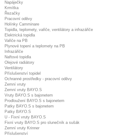
Napáječky
Krmítka
Řezačky
Pracovní oděvy
Holínky Camminare
Topidla, teplomety, vařiče, ventilátory a infrazářiče
Elektrická topidla
Vařiče na PB
Plynové topení a teplomety na PB
Infrazářiče
Naftové topidla
Olejové radiátory
Ventilátory
Příslušenství topidel
Ochranné prostředky - pracovní oděvy
Zemní vruty
Zemní vruty BAYO.S
Vruty BAYO.S s bajonetem
Prodloužení BAYO.S s bajonetem
Patky BAYO.S s bajonetem
Patky BAYO.S
U - Fixní vruty BAYO.S
Fixní vruty BAYO.S pro slunečník a sušák
Zemní vruty Krinner
Příslušenství