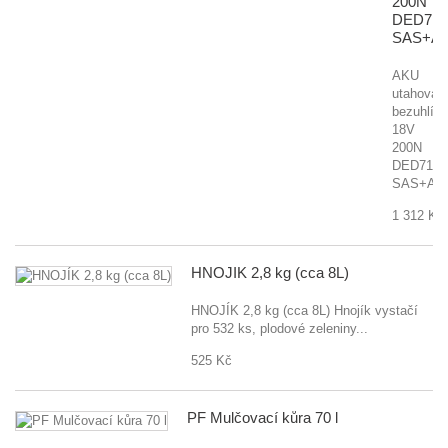
200N
DED714
SAS+AL
AKU
utahovák
bezuhlík
18V
200N
DED7145
SAS+AL
1 312 Kč
HNOJÍK 2,8 kg (cca 8L)
HNOJÍK 2,8 kg (cca 8L) Hnojík vystačí
pro 532 ks, plodové zeleniny...
525 Kč
PF Mulčovací kůra 70 l