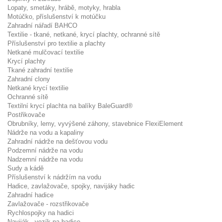
Lopaty, smetáky, hrábě, motyky, hrabla
Motúčko, příslušenství k motúčku
Zahradní nářadí BAHCO
Textilie - tkané, netkané, krycí plachty, ochranné sítě
Příslušenství pro textilie a plachty
Netkané mulčovací textilie
Krycí plachty
Tkané zahradní textilie
Zahradní clony
Netkané krycí textilie
Ochranné sítě
Textilní krycí plachta na balíky BaleGuard®
Postřikovače
Obrubníky, lemy, vyvýšené záhony, stavebnice FlexiElement
Nádrže na vodu a kapaliny
Zahradní nádrže na dešťovou vodu
Podzemní nádrže na vodu
Nadzemní nádrže na vodu
Sudy a kádě
Příslušenství k nádržím na vodu
Hadice, zavlažovače, spojky, navijáky hadic
Zahradní hadice
Zavlažovače - rozstřikovače
Rychlospojky na hadici
Naviják - vozík na hadice