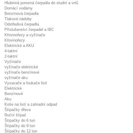
Hlubinná ponorná čerpadla do studní a vrtů
Domácí vodárny
Benzínová čerpadla
Tlakové nádoby
Odstředivá čerpadla
Příslušenství čerpadel a IBC
Křovinořezy a vyžínače
Křovinořezy
Elektrické a AKU
4-taktní
2-taktní
Vyžínače
vyžínače elektrické
vyžínače benzínové
vyžínače aku
Vysavače a foukače listí
Elektrické
Benzínové
Aku
Koše na listí a zahradní odpad
Štípačky dřeva
Ruční štípač
Štípačky do 6 tun
Štípačky do 9 tun
Štípačky do 12 tun