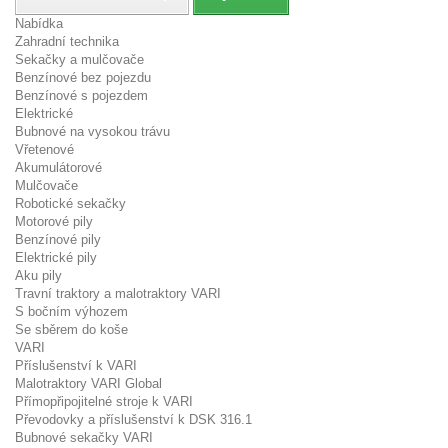
Nabídka
Zahradní technika
Sekačky a mulčovače
Benzínové bez pojezdu
Benzínové s pojezdem
Elektrické
Bubnové na vysokou trávu
Vřetenové
Akumulátorové
Mulčovače
Robotické sekačky
Motorové pily
Benzínové pily
Elektrické pily
Aku pily
Travní traktory a malotraktory VARI
S bočním výhozem
Se sběrem do koše
VARI
Příslušenství k VARI
Malotraktory VARI Global
Přímopřipojitelné stroje k VARI
Převodovky a příslušenství k DSK 316.1
Bubnové sekačky VARI