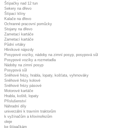
Štípačky nad 12 tun
Sekery na dřevo
Štípací klíny
Kalače na dřevo
Ochranné pracovní pomůcky
Stojany na dřevo
Zametací kartáče
Zametací kartáče
Půdní vrtáky
Hliníkové nájezdy
Posypové vozíky, nádoby na zimní posyp, posypová sůl
Posypové vozíky a rozmetadla
Nádoby na zimní posyp
Posypová sůl
Sněhové frézy, hrabla, lopaty, košťata, vyhrnováky
Sněhové frézy kolové
Sněhové frézy pásové
Motorové kartáče
Hrabla, koště, lopaty
Příslušenství
Náhradní díly
univerzální k travním traktorům
k vyžínačům a křovinořezům
oleje
ke štípačkám