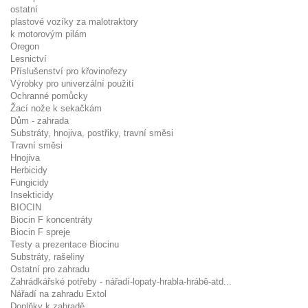
ostatní
plastové vozíky za malotraktory
k motorovým pilám
Oregon
Lesnictví
Příslušenství pro křovinořezy
Výrobky pro univerzální použití
Ochranné pomůcky
Žací nože k sekačkám
Dům - zahrada
Substráty, hnojiva, postřiky, travní směsi
Travní směsi
Hnojiva
Herbicidy
Fungicidy
Insekticidy
BIOCIN
Biocin F koncentráty
Biocin F spreje
Testy a prezentace Biocinu
Substráty, rašeliny
Ostatní pro zahradu
Zahrádkářské potřeby - nářadí-lopaty-hrabla-hrábě-atd...
Nářadí na zahradu Extol
Doplňky k zahradě