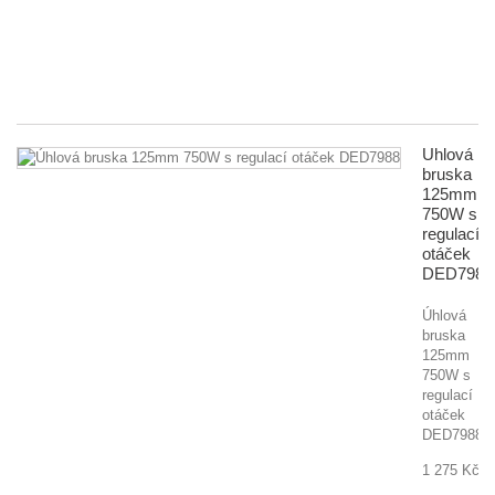
10
8
fu
40
Úhlová
bruska
125mm
750W s
regulací
otáček
DED7988
Úhlová
bruska
125mm
750W s
regulací
otáček
DED7988
1 275 Kč