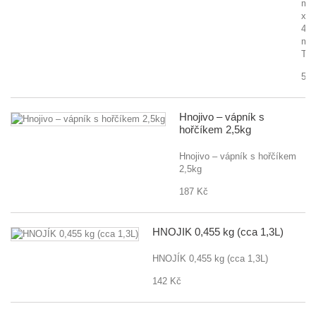
m
x
44
m
TE
550
Hnojivo – vápník s
hořčíkem 2,5kg
Hnojivo – vápník s hořčíkem
2,5kg
187 Kč
HNOJÍK 0,455 kg (cca 1,3L)
HNOJÍK 0,455 kg (cca 1,3L)
142 Kč