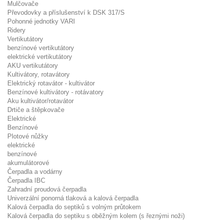
Mulčovače
Převodovky a příslušenství k DSK 317/S
Pohonné jednotky VARI
Ridery
Vertikutátory
benzínové vertikutátory
elektrické vertikutátory
AKU vertikutátory
Kultivátory, rotavátory
Elektrický rotavátor - kultivátor
Benzínové kultivátory - rotávatory
Aku kultivátor/rotavátor
Drtiče a štěpkovače
Elektrické
Benzínové
Plotové nůžky
elektrické
benzínové
akumulátorové
Čerpadla a vodárny
Čerpadla IBC
Zahradní proudová čerpadla
Univerzální ponorná tlaková a kalová čerpadla
Kalová čerpadla do septiků s volným průtokem
Kalová čerpadla do septiku s oběžným kolem (s řeznými noži)