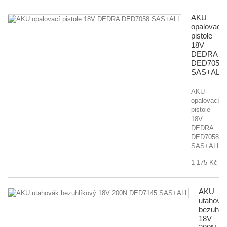
AKU
opalovací
pistole
18V
DEDRA
DED7058
SAS+ALL
AKU
opalovací
pistole
18V
DEDRA
DED7058
SAS+ALL
1 175 Kč
AKU
utahová
bezuhlí
18V