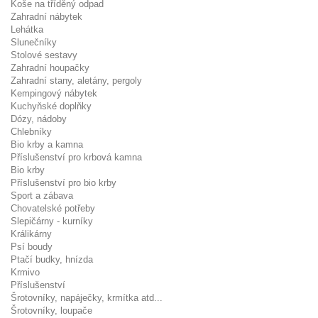
Koše na tříděný odpad
Zahradní nábytek
Lehátka
Slunečníky
Stolové sestavy
Zahradní houpačky
Zahradní stany, aletány, pergoly
Kempingový nábytek
Kuchyňské doplňky
Dózy, nádoby
Chlebníky
Bio krby a kamna
Příslušenství pro krbová kamna
Bio krby
Příslušenství pro bio krby
Sport a zábava
Chovatelské potřeby
Slepičárny - kurníky
Králikárny
Psí boudy
Ptačí budky, hnízda
Krmivo
Příslušenství
Šrotovníky, napáječky, krmítka atd...
Šrotovníky, loupače