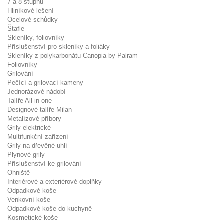
7 a 8 stupňů
Hliníkové lešení
Ocelové schůdky
Štafle
Skleníky, foliovníky
Příslušenství pro skleníky a foliáky
Skleníky z polykarbonátu Canopia by Palram
Foliovníky
Grilování
Pečící a grilovací kameny
Jednorázové nádobí
Talíře All-in-one
Designové talíře Milan
Metalízové příbory
Grily elektrické
Multifunkční zařízení
Grily na dřevěné uhlí
Plynové grily
Příslušenství ke grilování
Ohniště
Interiérové a exteriérové doplňky
Odpadkové koše
Venkovní koše
Odpadkové koše do kuchyně
Kosmetické koše