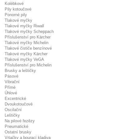
Kolébkové
Pily kotoučové
Ponorné pily
Tlakové myčky
Tlakové myčky Riwall
Tlakové myčky Scheppach
Příslušenství pro Kärcher
Tlakové myčky Michelin
Tlakové čističe benzínové
Tlakové myčky Kärcher
Tlakové myčky VeGA
Příslušenství pro Michelin
Brusky a leštičky
Pásové
Vibrační
Přímé
Úhlové
Excentrické
Dvoukotoučové
Oscilační
Leštičky
Na pilové řezězy
Pneumatické
Ostatní brusky
Vrtačky a bourací kladiva