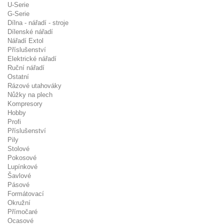
U-Serie
G-Serie
Dílna - nářadí - stroje
Dílenské nářadí
Nářadí Extol
Příslušenství
Elektrické nářadí
Ruční nářadí
Ostatní
Rázové utahováky
Nůžky na plech
Kompresory
Hobby
Profi
Příslušenství
Pily
Stolové
Pokosové
Lupínkové
Šavlové
Pásové
Formátovací
Okružní
Přímočaré
Ocasové