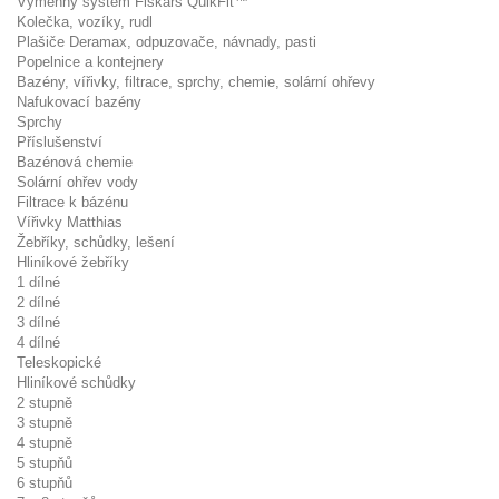
Výměnný systém Fiskars QuikFit™
Kolečka, vozíky, rudl
Plašiče Deramax, odpuzovače, návnady, pasti
Popelnice a kontejnery
Bazény, vířivky, filtrace, sprchy, chemie, solární ohřevy
Nafukovací bazény
Sprchy
Příslušenství
Bazénová chemie
Solární ohřev vody
Filtrace k bázénu
Vířivky Matthias
Žebříky, schůdky, lešení
Hliníkové žebříky
1 dílné
2 dílné
3 dílné
4 dílné
Teleskopické
Hliníkové schůdky
2 stupně
3 stupně
4 stupně
5 stupňů
6 stupňů