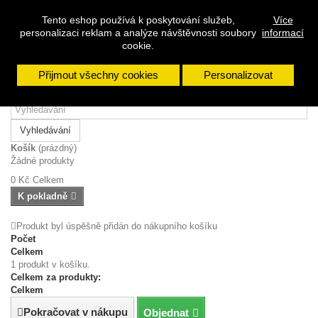
Přihlásit se
Tento eshop používá k poskytování služeb,
Více
Napište nám
personalizaci reklam a analýze návštěvnosti soubory
informací
Zavolejte nám:
608 963 288
cookie.
Přijmout všechny cookies
Personalizovat
Vyhledávání
Košík
(prázdný)
Žádné produkty
0 Kč
Celkem
K pokladně
Produkt byl úspěšně přidán do nákupního košíku
Počet
Celkem
1 produkt v košíku.
Celkem za produkty:
Celkem
Pokračovat v nákupu
Objednat