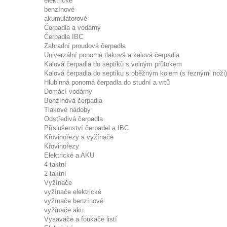
elektrické
benzínové
akumulátorové
Čerpadla a vodárny
Čerpadla IBC
Zahradní proudová čerpadla
Univerzální ponorná tlaková a kalová čerpadla
Kalová čerpadla do septiků s volným průtokem
Kalová čerpadla do septiku s oběžným kolem (s řeznými noži)
Hlubinná ponorná čerpadla do studní a vrtů
Domácí vodárny
Benzínová čerpadla
Tlakové nádoby
Odstředivá čerpadla
Příslušenství čerpadel a IBC
Křovinořezy a vyžínače
Křovinořezy
Elektrické a AKU
4-taktní
2-taktní
Vyžínače
vyžínače elektrické
vyžínače benzínové
vyžínače aku
Vysavače a foukače listí