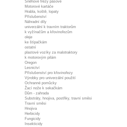
Sněhové frézy pásové
Motorové kartáče
Hrabla, koště, lopaty
Příslušenství
Náhradní díly
univerzální k travním traktorům
k vyžínačům a křovinořezům
oleje
ke štípačkám
ostatní
plastové vozíky za malotraktory
k motorovým pilám
Oregon
Lesnictví
Příslušenství pro křovinořezy
Výrobky pro univerzální použití
Ochranné pomůcky
Žací nože k sekačkám
Dům - zahrada
Substráty, hnojiva, postřiky, travní směsi
Travní směsi
Hnojiva
Herbicidy
Fungicidy
Insekticidy