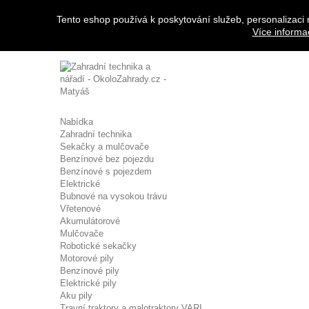
Přihlásit se
Tento eshop používá k poskytování služeb, personalizaci 
Více informa
Zavolejte nám:
608 963 288
Nabídka
Zahradní technika
Sekačky a mulčovače
Benzínové bez pojezdu
Benzínové s pojezdem
Elektrické
Bubnové na vysokou trávu
Vřetenové
Akumulátorové
Mulčovače
Robotické sekačky
Motorové pily
Benzínové pily
Elektrické pily
Aku pily
Travní traktory a malotraktory VARI