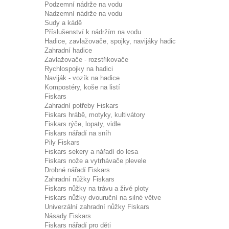
Podzemní nádrže na vodu
Nadzemní nádrže na vodu
Sudy a kádě
Příslušenství k nádržím na vodu
Hadice, zavlažovače, spojky, navijáky hadic
Zahradní hadice
Zavlažovače - rozstřikovače
Rychlospojky na hadici
Naviják - vozík na hadice
Kompostéry, koše na listí
Fiskars
Zahradní potřeby Fiskars
Fiskars hrábě, motyky, kultivátory
Fiskars rýče, lopaty, vidle
Fiskars nářadí na sníh
Pily Fiskars
Fiskars sekery a nářadí do lesa
Fiskars nože a vytrhávače plevele
Drobné nářadí Fiskars
Zahradní nůžky Fiskars
Fiskars nůžky na trávu a živé ploty
Fiskars nůžky dvouruční na silné větve
Univerzální zahradní nůžky Fiskars
Násady Fiskars
Fiskars nářadí pro děti