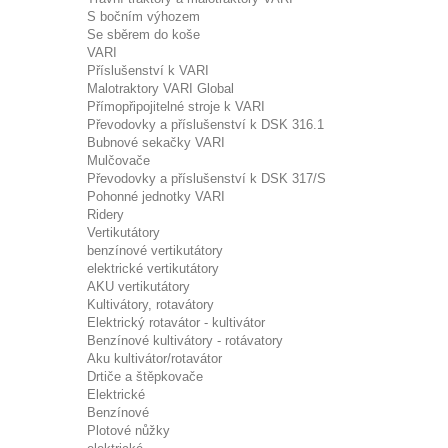
S bočním výhozem
Se sběrem do koše
VARI
Příslušenství k VARI
Malotraktory VARI Global
Přímopřipojitelné stroje k VARI
Převodovky a příslušenství k DSK 316.1
Bubnové sekačky VARI
Mulčovače
Převodovky a příslušenství k DSK 317/S
Pohonné jednotky VARI
Ridery
Vertikutátory
benzínové vertikutátory
elektrické vertikutátory
AKU vertikutátory
Kultivátory, rotavátory
Elektrický rotavátor - kultivátor
Benzínové kultivátory - rotávatory
Aku kultivátor/rotavátor
Drtiče a štěpkovače
Elektrické
Benzínové
Plotové nůžky