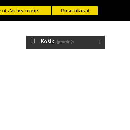
mout všechny cookies
Personalizovat
Napište nám
Košík
(prázdný)