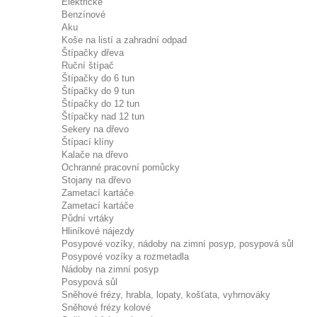
Elektrické
Benzínové
Aku
Koše na listí a zahradní odpad
Štípačky dřeva
Ruční štípač
Štípačky do 6 tun
Štípačky do 9 tun
Štípačky do 12 tun
Štípačky nad 12 tun
Sekery na dřevo
Štípací klíny
Kalače na dřevo
Ochranné pracovní pomůcky
Stojany na dřevo
Zametací kartáče
Zametací kartáče
Půdní vrtáky
Hliníkové nájezdy
Posypové vozíky, nádoby na zimní posyp, posypová sůl
Posypové vozíky a rozmetadla
Nádoby na zimní posyp
Posypová sůl
Sněhové frézy, hrabla, lopaty, košťata, vyhrnováky
Sněhové frézy kolové