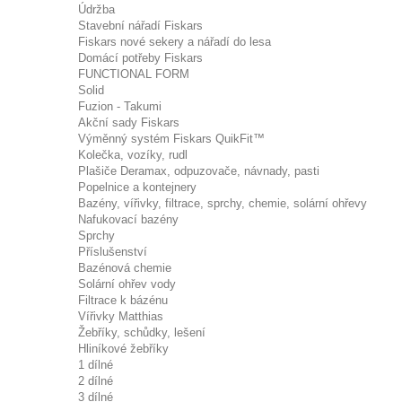
Údržba
Stavební nářadí Fiskars
Fiskars nové sekery a nářadí do lesa
Domácí potřeby Fiskars
FUNCTIONAL FORM
Solid
Fuzion - Takumi
Akční sady Fiskars
Výměnný systém Fiskars QuikFit™
Kolečka, vozíky, rudl
Plašiče Deramax, odpuzovače, návnady, pasti
Popelnice a kontejnery
Bazény, vířivky, filtrace, sprchy, chemie, solární ohřevy
Nafukovací bazény
Sprchy
Příslušenství
Bazénová chemie
Solární ohřev vody
Filtrace k bázénu
Vířivky Matthias
Žebříky, schůdky, lešení
Hliníkové žebříky
1 dílné
2 dílné
3 dílné