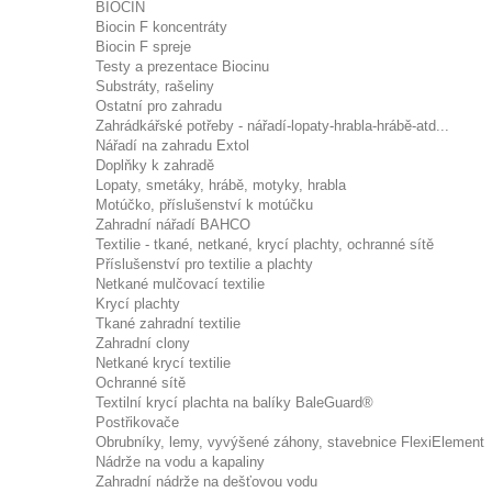
BIOCIN
Biocin F koncentráty
Biocin F spreje
Testy a prezentace Biocinu
Substráty, rašeliny
Ostatní pro zahradu
Zahrádkářské potřeby - nářadí-lopaty-hrabla-hrábě-atd...
Nářadí na zahradu Extol
Doplňky k zahradě
Lopaty, smetáky, hrábě, motyky, hrabla
Motúčko, příslušenství k motúčku
Zahradní nářadí BAHCO
Textilie - tkané, netkané, krycí plachty, ochranné sítě
Příslušenství pro textilie a plachty
Netkané mulčovací textilie
Krycí plachty
Tkané zahradní textilie
Zahradní clony
Netkané krycí textilie
Ochranné sítě
Textilní krycí plachta na balíky BaleGuard®
Postřikovače
Obrubníky, lemy, vyvýšené záhony, stavebnice FlexiElement
Nádrže na vodu a kapaliny
Zahradní nádrže na dešťovou vodu