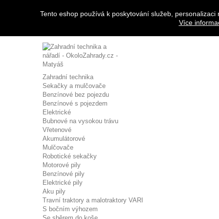
Přihlásit se
Tento eshop používá k poskytování služeb, personalizaci 
Napište nám
Více informa
Zavolejte nám:
608 963 288
Zahradní technika
Sekačky a mulčovače
Benzínové bez pojezdu
Benzínové s pojezdem
Elektrické
Bubnové na vysokou trávu
Vřetenové
Akumulátorové
Mulčovače
Robotické sekačky
Motorové pily
Benzínové pily
Elektrické pily
Aku pily
Travní traktory a malotraktory VARI
S bočním výhozem
Se sběrem do koše