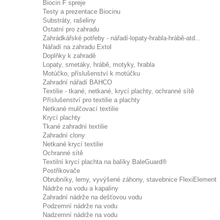
Biocin F spreje
Testy a prezentace Biocinu
Substráty, rašeliny
Ostatní pro zahradu
Zahrádkářské potřeby - nářadí-lopaty-hrabla-hrábě-atd...
Nářadí na zahradu Extol
Doplňky k zahradě
Lopaty, smetáky, hrábě, motyky, hrabla
Motúčko, příslušenství k motúčku
Zahradní nářadí BAHCO
Textilie - tkané, netkané, krycí plachty, ochranné sítě
Příslušenství pro textilie a plachty
Netkané mulčovací textilie
Krycí plachty
Tkané zahradní textilie
Zahradní clony
Netkané krycí textilie
Ochranné sítě
Textilní krycí plachta na balíky BaleGuard®
Postřikovače
Obrubníky, lemy, vyvýšené záhony, stavebnice FlexiElement
Nádrže na vodu a kapaliny
Zahradní nádrže na dešťovou vodu
Podzemní nádrže na vodu
Nadzemní nádrže na vodu