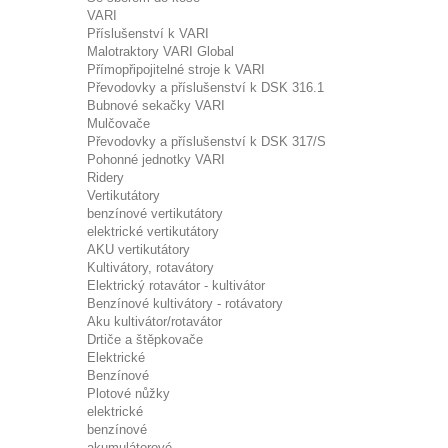
VARI
Příslušenství k VARI
Malotraktory VARI Global
Přímopřipojitelné stroje k VARI
Převodovky a příslušenství k DSK 316.1
Bubnové sekačky VARI
Mulčovače
Převodovky a příslušenství k DSK 317/S
Pohonné jednotky VARI
Ridery
Vertikutátory
benzínové vertikutátory
elektrické vertikutátory
AKU vertikutátory
Kultivátory, rotavátory
Elektrický rotavátor - kultivátor
Benzínové kultivátory - rotávatory
Aku kultivátor/rotavátor
Drtiče a štěpkovače
Elektrické
Benzínové
Plotové nůžky
elektrické
benzínové
akumulátorové