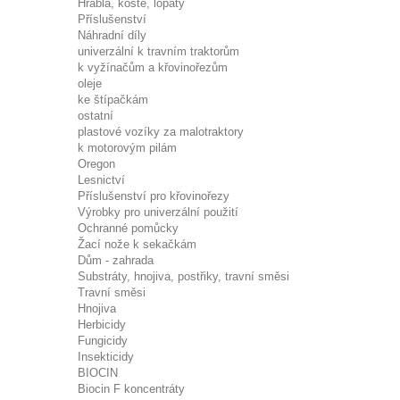
Hrabla, koště, lopaty
Příslušenství
Náhradní díly
univerzální k travním traktorům
k vyžínačům a křovinořezům
oleje
ke štípačkám
ostatní
plastové vozíky za malotraktory
k motorovým pilám
Oregon
Lesnictví
Příslušenství pro křovinořezy
Výrobky pro univerzální použití
Ochranné pomůcky
Žací nože k sekačkám
Dům - zahrada
Substráty, hnojiva, postřiky, travní směsi
Travní směsi
Hnojiva
Herbicidy
Fungicidy
Insekticidy
BIOCIN
Biocin F koncentráty