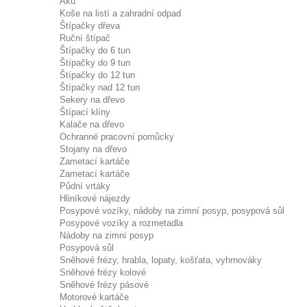
Aku
Koše na listí a zahradní odpad
Štípačky dřeva
Ruční štípač
Štípačky do 6 tun
Štípačky do 9 tun
Štípačky do 12 tun
Štípačky nad 12 tun
Sekery na dřevo
Štípací klíny
Kalače na dřevo
Ochranné pracovní pomůcky
Stojany na dřevo
Zametací kartáče
Zametací kartáče
Půdní vrtáky
Hliníkové nájezdy
Posypové vozíky, nádoby na zimní posyp, posypová sůl
Posypové vozíky a rozmetadla
Nádoby na zimní posyp
Posypová sůl
Sněhové frézy, hrabla, lopaty, košťata, vyhrnováky
Sněhové frézy kolové
Sněhové frézy pásové
Motorové kartáče