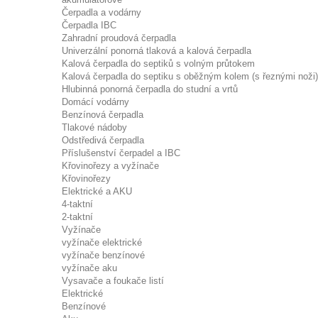
Čerpadla a vodárny
Čerpadla IBC
Zahradní proudová čerpadla
Univerzální ponorná tlaková a kalová čerpadla
Kalová čerpadla do septiků s volným průtokem
Kalová čerpadla do septiku s oběžným kolem (s řeznými noži)
Hlubinná ponorná čerpadla do studní a vrtů
Domácí vodárny
Benzínová čerpadla
Tlakové nádoby
Odstředivá čerpadla
Příslušenství čerpadel a IBC
Křovinořezy a vyžínače
Křovinořezy
Elektrické a AKU
4-taktní
2-taktní
Vyžínače
vyžínače elektrické
vyžínače benzínové
vyžínače aku
Vysavače a foukače listí
Elektrické
Benzínové