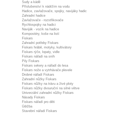
Sudy a kádě
Příslušenství k nádržím na vodu
Hadice, zavlažovače, spojky, navijáky hadic
Zahradní hadice
Zavlažovače - rozstřikovače
Rychlospojky na hadici
Naviják - vozík na hadice
Kompostéry, koše na listí
Fiskars
Zahradní potřeby Fiskars
Fiskars hrábě, motyky, kultivátory
Fiskars rýče, lopaty, vidle
Fiskars nářadí na sníh
Pily Fiskars
Fiskars sekery a nářadí do lesa
Fiskars nože a vytrhávače plevele
Drobné nářadí Fiskars
Zahradní nůžky Fiskars
Fiskars nůžky na trávu a živé ploty
Fiskars nůžky dvouruční na silné větve
Univerzální zahradní nůžky Fiskars
Násady Fiskars
Fiskars nářadí pro děti
Údržba
Stavební nářadí Fiskars