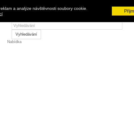
reklam a analýze návštěvnosti soubory cookie.
Přij
cí
Vyhledávání
Nabídka