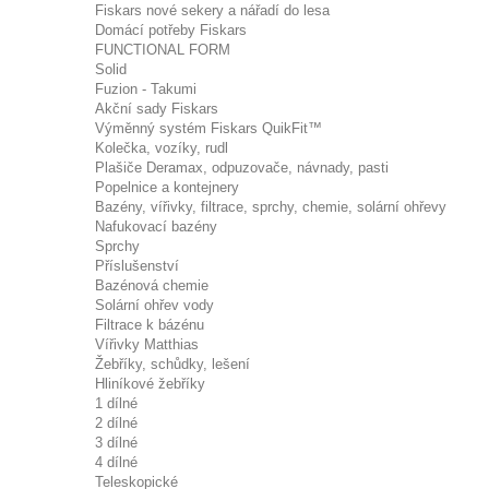
Fiskars nové sekery a nářadí do lesa
Domácí potřeby Fiskars
FUNCTIONAL FORM
Solid
Fuzion - Takumi
Akční sady Fiskars
Výměnný systém Fiskars QuikFit™
Kolečka, vozíky, rudl
Plašiče Deramax, odpuzovače, návnady, pasti
Popelnice a kontejnery
Bazény, vířivky, filtrace, sprchy, chemie, solární ohřevy
Nafukovací bazény
Sprchy
Příslušenství
Bazénová chemie
Solární ohřev vody
Filtrace k bázénu
Vířivky Matthias
Žebříky, schůdky, lešení
Hliníkové žebříky
1 dílné
2 dílné
3 dílné
4 dílné
Teleskopické