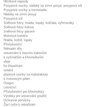
Hliníkové nájezdy
Posypové vozíky, nádoby na zimní posyp, posypová sůl
Posypové vozíky a rozmetadla
Nádoby na zimní posyp
Posypová sůl
Sněhové frézy, hrabla, lopaty, košťata, vyhrnováky
Sněhové frézy kolové
Sněhové frézy pásové
Motorové kartáče
Hrabla, koště, lopaty
Příslušenství
Náhradní díly
univerzální k travním traktorům
k vyžínačům a křovinořezům
oleje
ke štípačkám
ostatní
plastové vozíky za malotraktory
k motorovým pilám
Oregon
Lesnictví
Příslušenství pro křovinořezy
Výrobky pro univerzální použití
Ochranné pomůcky
Žací nože k sekačkám