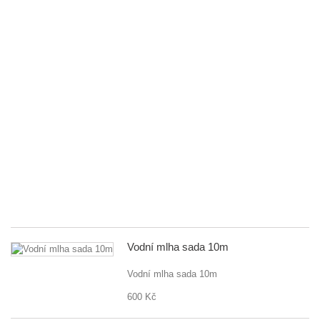
fl
př
5
tr
m
St
na
za
G
D
80
fle
př
5..
55
Vodní mlha sada 10m
Vodní mlha sada 10m
600 Kč