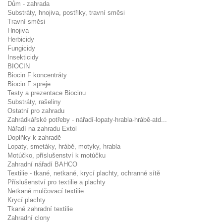
Dům - zahrada
Substráty, hnojiva, postřiky, travní směsi
Travní směsi
Hnojiva
Herbicidy
Fungicidy
Insekticidy
BIOCIN
Biocin F koncentráty
Biocin F spreje
Testy a prezentace Biocinu
Substráty, rašeliny
Ostatní pro zahradu
Zahrádkářské potřeby - nářadí-lopaty-hrabla-hrábě-atd...
Nářadí na zahradu Extol
Doplňky k zahradě
Lopaty, smetáky, hrábě, motyky, hrabla
Motúčko, příslušenství k motúčku
Zahradní nářadí BAHCO
Textilie - tkané, netkané, krycí plachty, ochranné sítě
Příslušenství pro textilie a plachty
Netkané mulčovací textilie
Krycí plachty
Tkané zahradní textilie
Zahradní clony