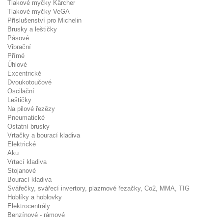
Tlakové myčky Kärcher
Tlakové myčky VeGA
Příslušenství pro Michelin
Brusky a leštičky
Pásové
Vibrační
Přímé
Úhlové
Excentrické
Dvoukotoučové
Oscilační
Leštičky
Na pilové řezězy
Pneumatické
Ostatní brusky
Vrtačky a bourací kladiva
Elektrické
Aku
Vrtací kladiva
Stojanové
Bourací kladiva
Svářečky, svářecí invertory, plazmové řezačky, Co2, MMA, TIG
Hoblíky a hoblovky
Elektrocentrály
Benzínové - rámové