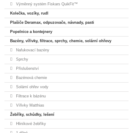
Výměnný systém Fiskars QuikFit™
Kolečka, vozíky, rudl
Plašiče Deramax, odpuzovače, návnady, pasti
Popelnice a kontejnery
Bazény, vířivky, filtrace, sprchy, chemie, solární ohřevy
Nafukovací bazény
Sprchy
Příslušenství
Bazénová chemie
Solární ohřev vody
Filtrace k bázénu
Vířivky Matthias
Žebříky, schůdky, lešení
Hliníkové žebříky
1 dílné