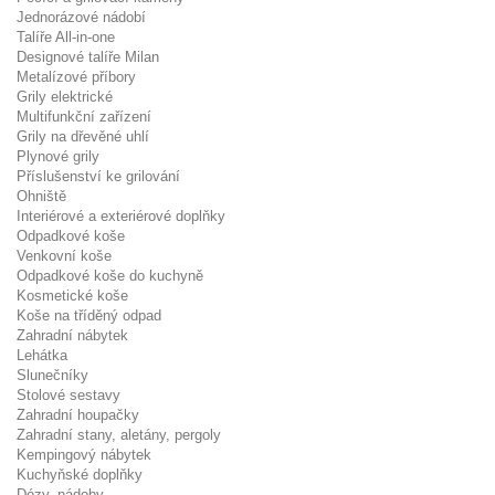
Jednorázové nádobí
Talíře All-in-one
Designové talíře Milan
Metalízové příbory
Grily elektrické
Multifunkční zařízení
Grily na dřevěné uhlí
Plynové grily
Příslušenství ke grilování
Ohniště
Interiérové a exteriérové doplňky
Odpadkové koše
Venkovní koše
Odpadkové koše do kuchyně
Kosmetické koše
Koše na tříděný odpad
Zahradní nábytek
Lehátka
Slunečníky
Stolové sestavy
Zahradní houpačky
Zahradní stany, aletány, pergoly
Kempingový nábytek
Kuchyňské doplňky
Dózy, nádoby