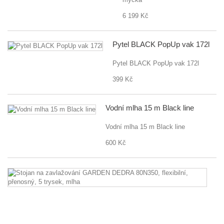
6 199 Kč
Pytel BLACK PopUp vak 172l
Pytel BLACK PopUp vak 172l
399 Kč
Vodní mlha 15 m Black line
Vodní mlha 15 m Black line
600 Kč
St
n
za
G
D
8