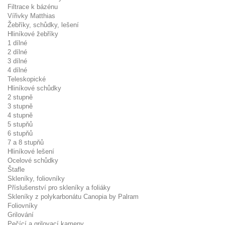
Filtrace k bázénu
Vířivky Matthias
Žebříky, schůdky, lešení
Hliníkové žebříky
1 dílné
2 dílné
3 dílné
4 dílné
Teleskopické
Hliníkové schůdky
2 stupně
3 stupně
4 stupně
5 stupňů
6 stupňů
7 a 8 stupňů
Hliníkové lešení
Ocelové schůdky
Štafle
Skleníky, foliovníky
Příslušenství pro skleníky a foliáky
Skleníky z polykarbonátu Canopia by Palram
Foliovníky
Grilování
Pečící a grilovací kameny