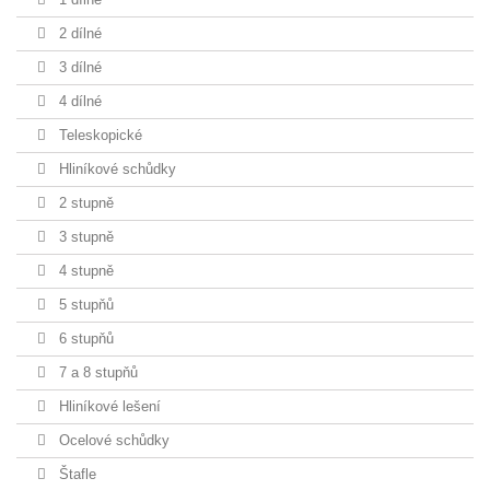
2 dílné
3 dílné
4 dílné
Teleskopické
Hliníkové schůdky
2 stupně
3 stupně
4 stupně
5 stupňů
6 stupňů
7 a 8 stupňů
Hliníkové lešení
Ocelové schůdky
Štafle