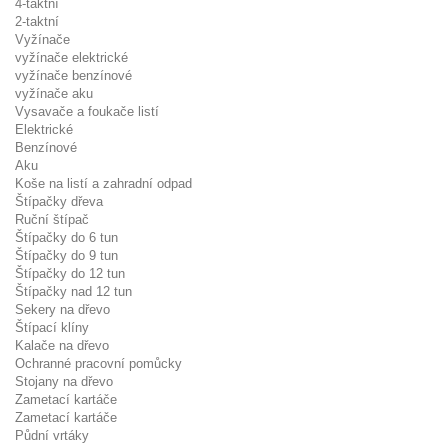
4-taktní
2-taktní
Vyžínače
vyžínače elektrické
vyžínače benzínové
vyžínače aku
Vysavače a foukače listí
Elektrické
Benzínové
Aku
Koše na listí a zahradní odpad
Štípačky dřeva
Ruční štípač
Štípačky do 6 tun
Štípačky do 9 tun
Štípačky do 12 tun
Štípačky nad 12 tun
Sekery na dřevo
Štípací klíny
Kalače na dřevo
Ochranné pracovní pomůcky
Stojany na dřevo
Zametací kartáče
Zametací kartáče
Půdní vrtáky