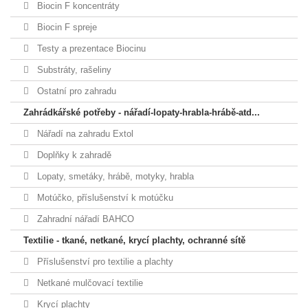
Biocin F koncentráty
Biocin F spreje
Testy a prezentace Biocinu
Substráty, rašeliny
Ostatní pro zahradu
Zahrádkářské potřeby - nářadí-lopaty-hrabla-hrábě-atd...
Nářadí na zahradu Extol
Doplňky k zahradě
Lopaty, smetáky, hrábě, motyky, hrabla
Motúčko, příslušenství k motúčku
Zahradní nářadí BAHCO
Textilie - tkané, netkané, krycí plachty, ochranné sítě
Příslušenství pro textilie a plachty
Netkané mulčovací textilie
Krycí plachty