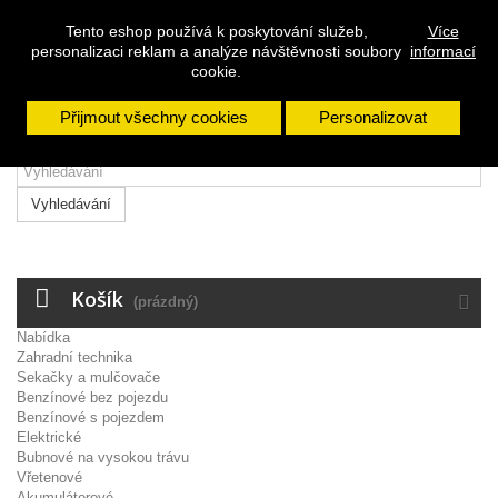
Přihlásit se
Tento eshop používá k poskytování služeb,
Více
Napište nám
personalizaci reklam a analýze návštěvnosti soubory
informací
Zavolejte nám:
608 963 288
cookie.
Přijmout všechny cookies
Personalizovat
Vyhledávání
Košík
(prázdný)
Nabídka
Zahradní technika
Sekačky a mulčovače
Benzínové bez pojezdu
Benzínové s pojezdem
Elektrické
Bubnové na vysokou trávu
Vřetenové
Akumulátorové