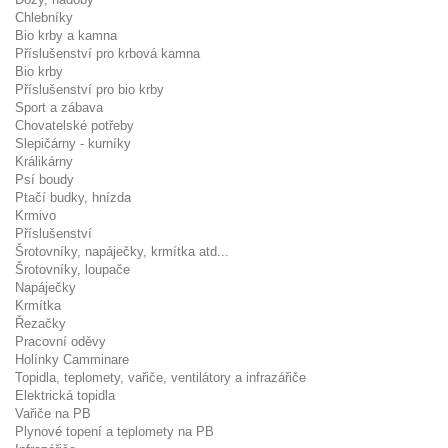
Chlebníky
Bio krby a kamna
Příslušenství pro krbová kamna
Bio krby
Příslušenství pro bio krby
Sport a zábava
Chovatelské potřeby
Slepičárny - kurníky
Králikárny
Psí boudy
Ptačí budky, hnízda
Krmivo
Příslušenství
Šrotovníky, napáječky, krmítka atd...
Šrotovníky, loupače
Napáječky
Krmítka
Řezačky
Pracovní oděvy
Holínky Camminare
Topidla, teplomety, vařiče, ventilátory a infrazářiče
Elektrická topidla
Vařiče na PB
Plynové topení a teplomety na PB