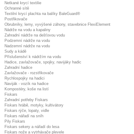
Netkané krycí textilie
Ochranné sítě
Textilní krycí plachta na balíky BaleGuard®
Postřikovače
Obrubníky, lemy, vyvýšené záhony, stavebnice FlexiElement
Nádrže na vodu a kapaliny
Zahradní nádrže na dešťovou vodu
Podzemní nádrže na vodu
Nadzemní nádrže na vodu
Sudy a kádě
Příslušenství k nádržím na vodu
Hadice, zavlažovače, spojky, navijáky hadic
Zahradní hadice
Zavlažovače - rozstřikovače
Rychlospojky na hadici
Naviják - vozík na hadice
Kompostéry, koše na listí
Fiskars
Zahradní potřeby Fiskars
Fiskars hrábě, motyky, kultivátory
Fiskars rýče, lopaty, vidle
Fiskars nářadí na sníh
Pily Fiskars
Fiskars sekery a nářadí do lesa
Fiskars nože a vytrhávače plevele