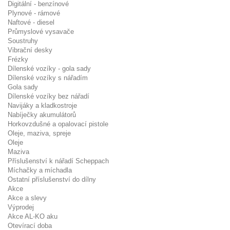
Digitální - benzínové
Plynové - rámové
Naftové - diesel
Průmyslové vysavače
Soustruhy
Vibrační desky
Frézky
Dílenské vozíky - gola sady
Dílenské vozíky s nářadím
Gola sady
Dílenské vozíky bez nářadí
Navijáky a kladkostroje
Nabíječky akumulátorů
Horkovzdušné a opalovací pistole
Oleje, maziva, spreje
Oleje
Maziva
Příslušenství k nářadí Scheppach
Míchačky a míchadla
Ostatní příslušenství do dílny
Akce
Akce a slevy
Výprodej
Akce AL-KO aku
Otevírací doba