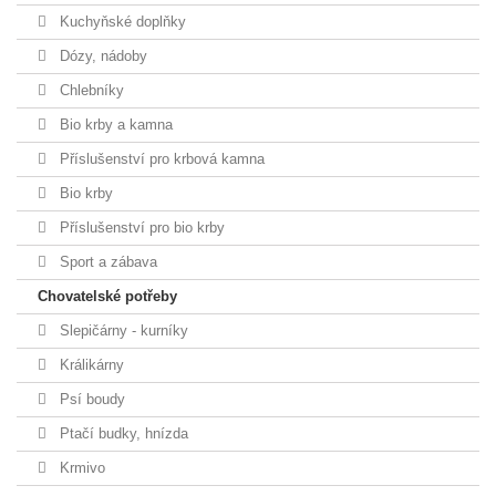
Kuchyňské doplňky
Dózy, nádoby
Chlebníky
Bio krby a kamna
Příslušenství pro krbová kamna
Bio krby
Příslušenství pro bio krby
Sport a zábava
Chovatelské potřeby
Slepičárny - kurníky
Králikárny
Psí boudy
Ptačí budky, hnízda
Krmivo