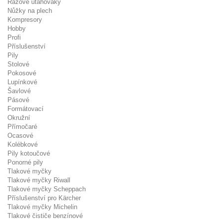
Rázové utahováky
Nůžky na plech
Kompresory
Hobby
Profi
Příslušenství
Pily
Stolové
Pokosové
Lupínkové
Šavlové
Pásové
Formátovací
Okružní
Přímočaré
Ocasové
Kolébkové
Pily kotoučové
Ponorné pily
Tlakové myčky
Tlakové myčky Riwall
Tlakové myčky Scheppach
Příslušenství pro Kärcher
Tlakové myčky Michelin
Tlakové čističe benzínové