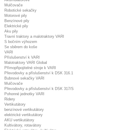
Mulčovače
Robotické sekačky
Motorové pily
Benzínové pily
Elektrické pily
Aku pily
Travní traktory a malotraktory VARI
S bočním výhozem
Se sběrem do koše
VARI
Příslušenství k VARI
Malotraktory VARI Global
Přímopřipojitelné stroje k VARI
Převodovky a příslušenství k DSK 316.1
Bubnové sekačky VARI
Mulčovače
Převodovky a příslušenství k DSK 317/S
Pohonné jednotky VARI
Ridery
Vertikutátory
benzínové vertikutátory
elektrické vertikutátory
AKU vertikutátory
Kultivátory, rotavátory