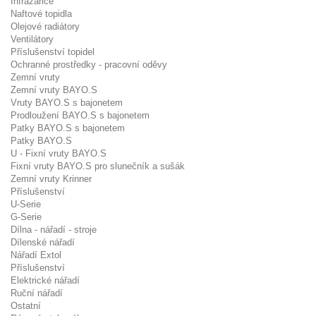
Infrazářiče
Naftové topidla
Olejové radiátory
Ventilátory
Příslušenství topidel
Ochranné prostředky - pracovní oděvy
Zemní vruty
Zemní vruty BAYO.S
Vruty BAYO.S s bajonetem
Prodloužení BAYO.S s bajonetem
Patky BAYO.S s bajonetem
Patky BAYO.S
U - Fixní vruty BAYO.S
Fixní vruty BAYO.S pro slunečník a sušák
Zemní vruty Krinner
Příslušenství
U-Serie
G-Serie
Dílna - nářadí - stroje
Dílenské nářadí
Nářadí Extol
Příslušenství
Elektrické nářadí
Ruční nářadí
Ostatní