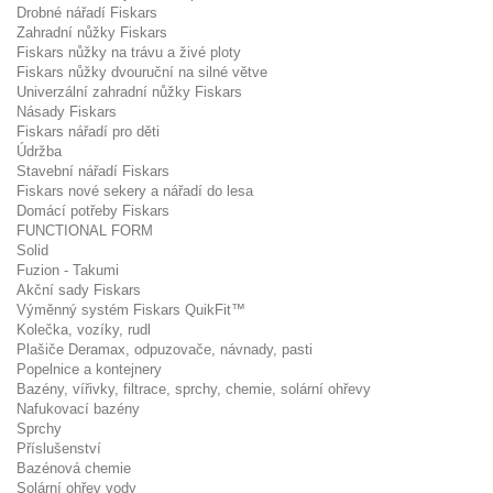
Drobné nářadí Fiskars
Zahradní nůžky Fiskars
Fiskars nůžky na trávu a živé ploty
Fiskars nůžky dvouruční na silné větve
Univerzální zahradní nůžky Fiskars
Násady Fiskars
Fiskars nářadí pro děti
Údržba
Stavební nářadí Fiskars
Fiskars nové sekery a nářadí do lesa
Domácí potřeby Fiskars
FUNCTIONAL FORM
Solid
Fuzion - Takumi
Akční sady Fiskars
Výměnný systém Fiskars QuikFit™
Kolečka, vozíky, rudl
Plašiče Deramax, odpuzovače, návnady, pasti
Popelnice a kontejnery
Bazény, vířivky, filtrace, sprchy, chemie, solární ohřevy
Nafukovací bazény
Sprchy
Příslušenství
Bazénová chemie
Solární ohřev vody