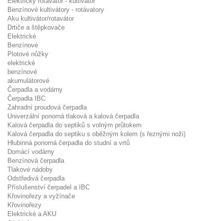
Elektrický rotavátor - kultivátor
Benzínové kultivátory - rotávatory
Aku kultivátor/rotavátor
Drtiče a štěpkovače
Elektrické
Benzínové
Plotové nůžky
elektrické
benzínové
akumulátorové
Čerpadla a vodárny
Čerpadla IBC
Zahradní proudová čerpadla
Univerzální ponorná tlaková a kalová čerpadla
Kalová čerpadla do septiků s volným průtokem
Kalová čerpadla do septiku s oběžným kolem (s řeznými noži)
Hlubinná ponorná čerpadla do studní a vrtů
Domácí vodárny
Benzínová čerpadla
Tlakové nádoby
Odstředivá čerpadla
Příslušenství čerpadel a IBC
Křovinořezy a vyžínače
Křovinořezy
Elektrické a AKU