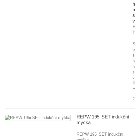
had
na
stl
vzd
Pro
HK
Sam
bub
s
hadi
na
stl
vzd
Proc
HK2
2 1
REPW 195i SET indukční
myčka
REPW 195i SET indukční
myčka