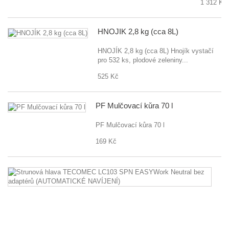
1 312 Kč
HNOJÍK 2,8 kg (cca 8L)
HNOJÍK 2,8 kg (cca 8L) Hnojík vystačí
pro 532 ks, plodové zeleniny...
525 Kč
PF Mulčovací kůra 70 l
PF Mulčovací kůra 70 l
169 Kč
St
hl
T
L
S
E
Ne