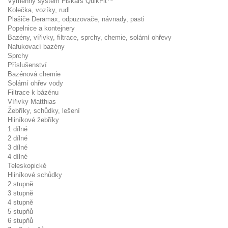
Výměnný systém Fiskars QuikFit™
Kolečka, vozíky, rudl
Plašiče Deramax, odpuzovače, návnady, pasti
Popelnice a kontejnery
Bazény, vířivky, filtrace, sprchy, chemie, solární ohřevy
Nafukovací bazény
Sprchy
Příslušenství
Bazénová chemie
Solární ohřev vody
Filtrace k bázénu
Vířivky Matthias
Žebříky, schůdky, lešení
Hliníkové žebříky
1 dílné
2 dílné
3 dílné
4 dílné
Teleskopické
Hliníkové schůdky
2 stupně
3 stupně
4 stupně
5 stupňů
6 stupňů