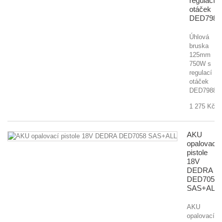
regulací
otáček
DED7988
Úhlová
bruska
125mm
750W s
regulací
otáček
DED7988
1 275 Kč
AKU
opalovací
pistole
18V
DEDRA
DED7058
SAS+ALL
AKU
opalovací