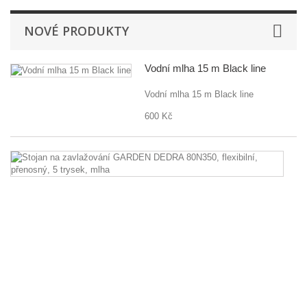
NOVÉ PRODUKTY
Vodní mlha 15 m Black line
Vodní mlha 15 m Black line
600 Kč
St
n
za
G
D
8
fl
př
5
tr
m
St