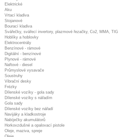
Elektrické
Aku
Vrtací kladiva
Stojanové
Bourací kladiva
Svářečky, svářecí invertory, plazmové řezačky, Co2, MMA, TIG
Hoblíky a hoblovky
Elektrocentrály
Benzínové - rámové
Digitální - benzínové
Plynové - rámové
Naftové - diesel
Průmyslové vysavače
Soustruhy
Vibrační desky
Frézky
Dílenské vozíky - gola sady
Dílenské vozíky s nářadím
Gola sady
Dílenské vozíky bez nářadí
Navijáky a kladkostroje
Nabíječky akumulátorů
Horkovzdušné a opalovací pistole
Oleje, maziva, spreje
Oleje