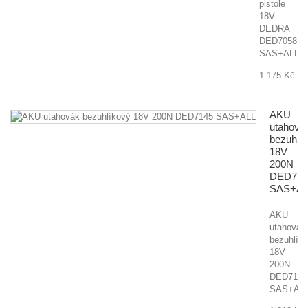
pistole
18V
DEDRA
DED7058
SAS+ALL
1 175 Kč
AKU
utahová
bezuhlí
18V
200N
DED714
SAS+AL
AKU
utahovák
bezuhlík
18V
200N
DED7145
SAS+AL