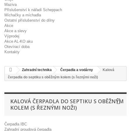
Maziva
Příslušenství k nářadí Scheppach
Míchačky a míchadla
Ostatní příslušenství do dílny
Akce
Akce a slevy
Výprodej
Akce AL-KO aku
Otevírací doba
Kontakty
Zahradní technika
Čerpadla a vodárny
Kalová
čerpadla do septiku s oběžným kolem (s řeznými noži)
KALOVÁ ČERPADLA DO SEPTIKU S OBĚŽNÝM
KOLEM (S ŘEZNÝMI NOŽI)
Čerpadla IBC
Zahradní proudová čerpadla