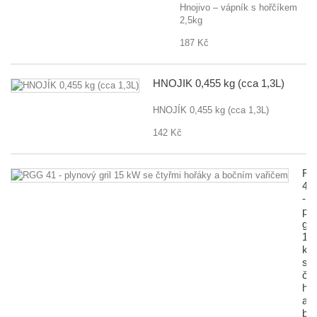
Hnojivo – vápník s hořčíkem
2,5kg
187 Kč
HNOJÍK 0,455 kg (cca 1,3L)
HNOJÍK 0,455 kg (cca 1,3L)
142 Kč
R
41
-
pl
gril
15
k
se
čty
ho
a
bo