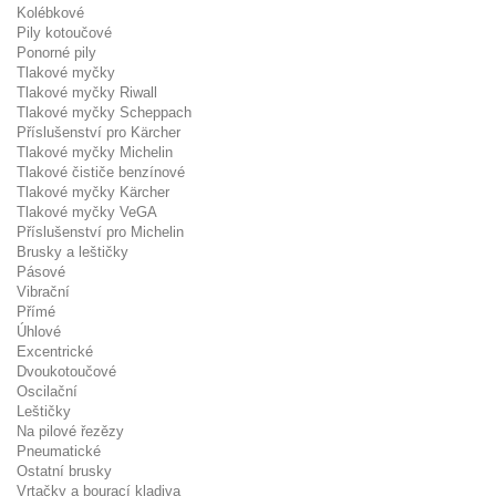
Kolébkové
Pily kotoučové
Ponorné pily
Tlakové myčky
Tlakové myčky Riwall
Tlakové myčky Scheppach
Příslušenství pro Kärcher
Tlakové myčky Michelin
Tlakové čističe benzínové
Tlakové myčky Kärcher
Tlakové myčky VeGA
Příslušenství pro Michelin
Brusky a leštičky
Pásové
Vibrační
Přímé
Úhlové
Excentrické
Dvoukotoučové
Oscilační
Leštičky
Na pilové řezězy
Pneumatické
Ostatní brusky
Vrtačky a bourací kladiva