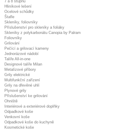
7 a 8 stupňů
Hliníkové lešení
Ocelové schůdky
Štafle
Skleníky, foliovníky
Příslušenství pro skleníky a foliáky
Skleníky z polykarbonátu Canopia by Palram
Foliovníky
Grilování
Pečící a grilovací kameny
Jednorázové nádobí
Talíře All-in-one
Designové talíře Milan
Metalízové příbory
Grily elektrické
Multifunkční zařízení
Grily na dřevěné uhlí
Plynové grily
Příslušenství ke grilování
Ohniště
Interiérové a exteriérové doplňky
Odpadkové koše
Venkovní koše
Odpadkové koše do kuchyně
Kosmetické koše