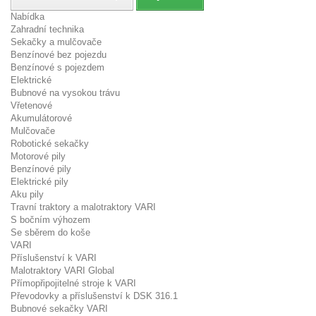
Nabídka
Zahradní technika
Sekačky a mulčovače
Benzínové bez pojezdu
Benzínové s pojezdem
Elektrické
Bubnové na vysokou trávu
Vřetenové
Akumulátorové
Mulčovače
Robotické sekačky
Motorové pily
Benzínové pily
Elektrické pily
Aku pily
Travní traktory a malotraktory VARI
S bočním výhozem
Se sběrem do koše
VARI
Příslušenství k VARI
Malotraktory VARI Global
Přímopřipojitelné stroje k VARI
Převodovky a příslušenství k DSK 316.1
Bubnové sekačky VARI