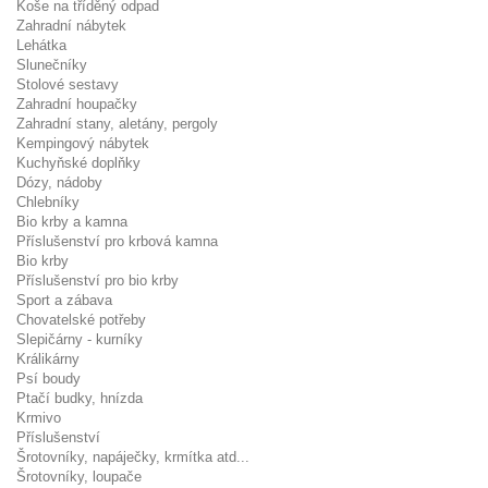
Koše na tříděný odpad
Zahradní nábytek
Lehátka
Slunečníky
Stolové sestavy
Zahradní houpačky
Zahradní stany, aletány, pergoly
Kempingový nábytek
Kuchyňské doplňky
Dózy, nádoby
Chlebníky
Bio krby a kamna
Příslušenství pro krbová kamna
Bio krby
Příslušenství pro bio krby
Sport a zábava
Chovatelské potřeby
Slepičárny - kurníky
Králikárny
Psí boudy
Ptačí budky, hnízda
Krmivo
Příslušenství
Šrotovníky, napáječky, krmítka atd...
Šrotovníky, loupače