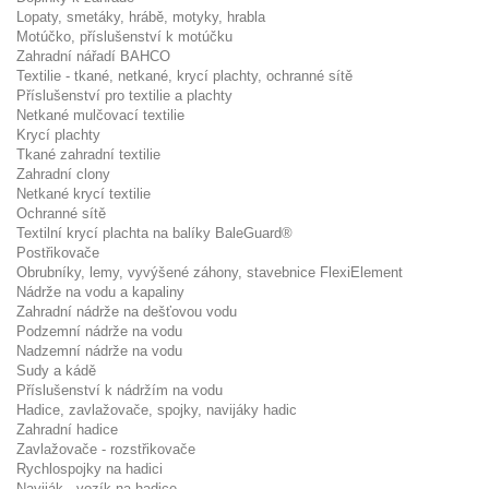
Lopaty, smetáky, hrábě, motyky, hrabla
Motúčko, příslušenství k motúčku
Zahradní nářadí BAHCO
Textilie - tkané, netkané, krycí plachty, ochranné sítě
Příslušenství pro textilie a plachty
Netkané mulčovací textilie
Krycí plachty
Tkané zahradní textilie
Zahradní clony
Netkané krycí textilie
Ochranné sítě
Textilní krycí plachta na balíky BaleGuard®
Postřikovače
Obrubníky, lemy, vyvýšené záhony, stavebnice FlexiElement
Nádrže na vodu a kapaliny
Zahradní nádrže na dešťovou vodu
Podzemní nádrže na vodu
Nadzemní nádrže na vodu
Sudy a kádě
Příslušenství k nádržím na vodu
Hadice, zavlažovače, spojky, navijáky hadic
Zahradní hadice
Zavlažovače - rozstřikovače
Rychlospojky na hadici
Naviják - vozík na hadice