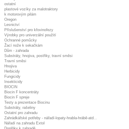
ostatní
plastové vozíky za malotraktory
k motorovým pilám
Oregon
Lesnictví
Příslušenství pro křovinořezy
Výrobky pro univerzální použití
Ochranné pomůcky
Žací nože k sekačkám
Dům - zahrada
Substráty, hnojiva, postřiky, travní směsi
Travní směsi
Hnojiva
Herbicidy
Fungicidy
Insekticidy
BIOCIN
Biocin F koncentráty
Biocin F spreje
Testy a prezentace Biocinu
Substráty, rašeliny
Ostatní pro zahradu
Zahrádkářské potřeby - nářadí-lopaty-hrabla-hrábě-atd...
Nářadí na zahradu Extol
Doplňky k zahradě