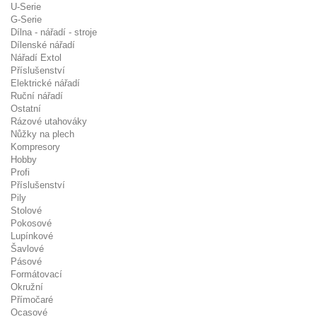
U-Serie
G-Serie
Dílna - nářadí - stroje
Dílenské nářadí
Nářadí Extol
Příslušenství
Elektrické nářadí
Ruční nářadí
Ostatní
Rázové utahováky
Nůžky na plech
Kompresory
Hobby
Profi
Příslušenství
Pily
Stolové
Pokosové
Lupínkové
Šavlové
Pásové
Formátovací
Okružní
Přímočaré
Ocasové