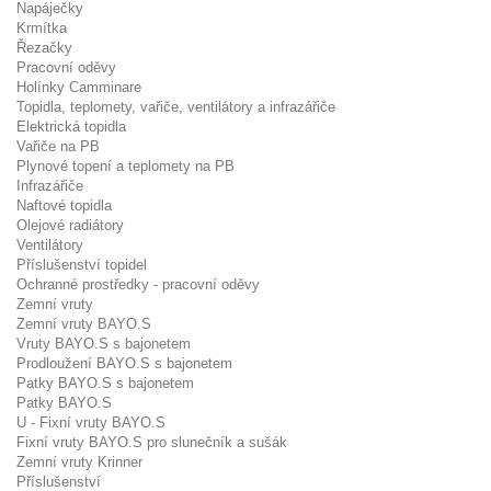
Napáječky
Krmítka
Řezačky
Pracovní oděvy
Holínky Camminare
Topidla, teplomety, vařiče, ventilátory a infrazářiče
Elektrická topidla
Vařiče na PB
Plynové topení a teplomety na PB
Infrazářiče
Naftové topidla
Olejové radiátory
Ventilátory
Příslušenství topidel
Ochranné prostředky - pracovní oděvy
Zemní vruty
Zemní vruty BAYO.S
Vruty BAYO.S s bajonetem
Prodloužení BAYO.S s bajonetem
Patky BAYO.S s bajonetem
Patky BAYO.S
U - Fixní vruty BAYO.S
Fixní vruty BAYO.S pro slunečník a sušák
Zemní vruty Krinner
Příslušenství