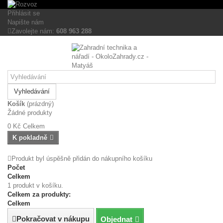
Tento eshop používá k poskytování služeb,
Přijmout všechny
personalizaci reklam a analýze návštěvnosti soubory
Přihlásit se
cookies
cookie.
Napište nám
Personalizovat
Zavolejte nám:
608 963 288
Více informací
Nezbytně nutné cookies
Analytické cookies
Přijmout zvolené
cookies
Reklamní cookies
Vyhledávání
Košík
(prázdný)
Žádné produkty
0 Kč
Celkem
K pokladně
Produkt byl úspěšně přidán do nákupního košíku
Počet
Celkem
1 produkt v košíku.
Celkem za produkty:
Celkem
Pokračovat v nákupu
Objednat