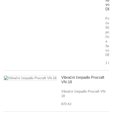
vod
DED
Pono
čerp
550
pro
čisto
a
špin
vodu
DED
1 00
Vibrační čerpadlo Procraft
VN-18
Vibrační čerpadlo Procraft VN-
18
870 Kč