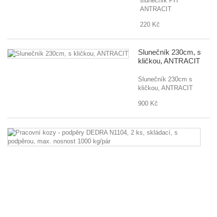
slunečník PH
ANTRACIT
220 Kč
Slunečník 230cm, s
kličkou, ANTRACIT
Slunečník 230cm s
kličkou, ANTRACIT
900 Kč
Pr
k
-
p
D
N
2
ks
sk
s