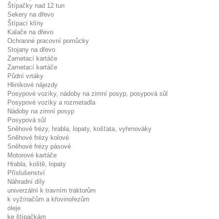
Štípačky nad 12 tun
Sekery na dřevo
Štípací klíny
Kalače na dřevo
Ochranné pracovní pomůcky
Stojany na dřevo
Zametací kartáče
Zametací kartáče
Půdní vrtáky
Hliníkové nájezdy
Posypové vozíky, nádoby na zimní posyp, posypová sůl
Posypové vozíky a rozmetadla
Nádoby na zimní posyp
Posypová sůl
Sněhové frézy, hrabla, lopaty, košťata, vyhrnováky
Sněhové frézy kolové
Sněhové frézy pásové
Motorové kartáče
Hrabla, koště, lopaty
Příslušenství
Náhradní díly
univerzální k travním traktorům
k vyžínačům a křovinořezům
oleje
ke štípačkám