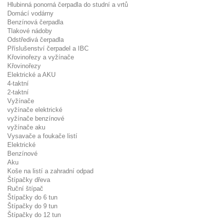
Hlubinná ponorná čerpadla do studní a vrtů
Domácí vodárny
Benzínová čerpadla
Tlakové nádoby
Odstředivá čerpadla
Příslušenství čerpadel a IBC
Křovinořezy a vyžínače
Křovinořezy
Elektrické a AKU
4-taktní
2-taktní
Vyžínače
vyžínače elektrické
vyžínače benzínové
vyžínače aku
Vysavače a foukače listí
Elektrické
Benzínové
Aku
Koše na listí a zahradní odpad
Štípačky dřeva
Ruční štípač
Štípačky do 6 tun
Štípačky do 9 tun
Štípačky do 12 tun