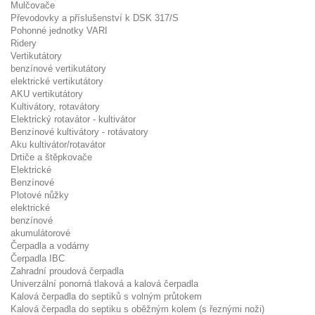
Mulčovače
Převodovky a příslušenství k DSK 317/S
Pohonné jednotky VARI
Ridery
Vertikutátory
benzínové vertikutátory
elektrické vertikutátory
AKU vertikutátory
Kultivátory, rotavátory
Elektrický rotavátor - kultivátor
Benzínové kultivátory - rotávatory
Aku kultivátor/rotavátor
Drtiče a štěpkovače
Elektrické
Benzínové
Plotové nůžky
elektrické
benzínové
akumulátorové
Čerpadla a vodárny
Čerpadla IBC
Zahradní proudová čerpadla
Univerzální ponorná tlaková a kalová čerpadla
Kalová čerpadla do septiků s volným průtokem
Kalová čerpadla do septiku s oběžným kolem (s řeznými noži)