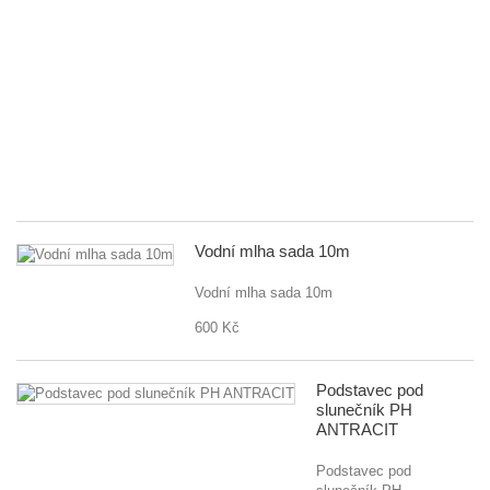
na
za
G
D
80
fle
př
5..
55
Vodní mlha sada 10m
Vodní mlha sada 10m
600 Kč
Podstavec pod
slunečník PH
ANTRACIT
Podstavec pod