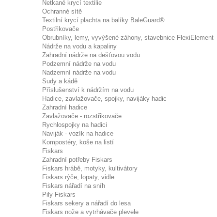
Netkané krycí textilie
Ochranné sítě
Textilní krycí plachta na balíky BaleGuard®
Postřikovače
Obrubníky, lemy, vyvýšené záhony, stavebnice FlexiElement
Nádrže na vodu a kapaliny
Zahradní nádrže na dešťovou vodu
Podzemní nádrže na vodu
Nadzemní nádrže na vodu
Sudy a kádě
Příslušenství k nádržím na vodu
Hadice, zavlažovače, spojky, navijáky hadic
Zahradní hadice
Zavlažovače - rozstřikovače
Rychlospojky na hadici
Naviják - vozík na hadice
Kompostéry, koše na listí
Fiskars
Zahradní potřeby Fiskars
Fiskars hrábě, motyky, kultivátory
Fiskars rýče, lopaty, vidle
Fiskars nářadí na sníh
Pily Fiskars
Fiskars sekery a nářadí do lesa
Fiskars nože a vytrhávače plevele