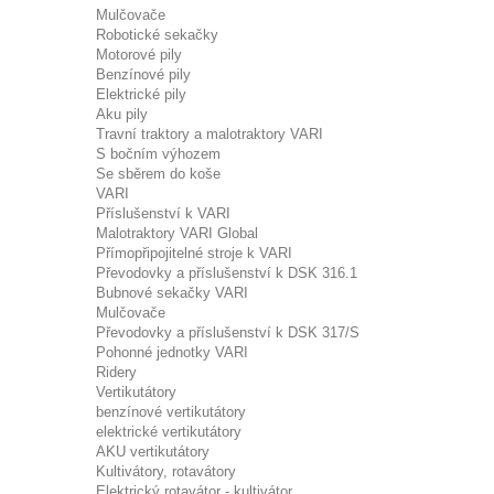
Mulčovače
Robotické sekačky
Motorové pily
Benzínové pily
Elektrické pily
Aku pily
Travní traktory a malotraktory VARI
S bočním výhozem
Se sběrem do koše
VARI
Příslušenství k VARI
Malotraktory VARI Global
Přímopřipojitelné stroje k VARI
Převodovky a příslušenství k DSK 316.1
Bubnové sekačky VARI
Mulčovače
Převodovky a příslušenství k DSK 317/S
Pohonné jednotky VARI
Ridery
Vertikutátory
benzínové vertikutátory
elektrické vertikutátory
AKU vertikutátory
Kultivátory, rotavátory
Elektrický rotavátor - kultivátor