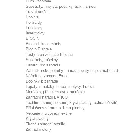
Dům - zahrada
Substráty, hnojiva, postřiky, travní směsi
Travní směsi
Hnojiva
Herbicidy
Fungicidy
Insekticidy
BIOCIN
Biocin F koncentráty
Biocin F spreje
Testy a prezentace Biocinu
Substráty, rašeliny
Ostatní pro zahradu
Zahrádkářské potřeby - nářadí-lopaty-hrabla-hrábě-atd...
Nářadí na zahradu Extol
Doplňky k zahradě
Lopaty, smetáky, hrábě, motyky, hrabla
Motúčko, příslušenství k motúčku
Zahradní nářadí BAHCO
Textilie - tkané, netkané, krycí plachty, ochranné sítě
Příslušenství pro textilie a plachty
Netkané mulčovací textilie
Krycí plachty
Tkané zahradní textilie
Zahradní clony