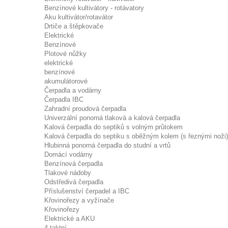
Benzínové kultivátory - rotávatory
Aku kultivátor/rotavátor
Drtiče a štěpkovače
Elektrické
Benzínové
Plotové nůžky
elektrické
benzínové
akumulátorové
Čerpadla a vodárny
Čerpadla IBC
Zahradní proudová čerpadla
Univerzální ponorná tlaková a kalová čerpadla
Kalová čerpadla do septiků s volným průtokem
Kalová čerpadla do septiku s oběžným kolem (s řeznými noži)
Hlubinná ponorná čerpadla do studní a vrtů
Domácí vodárny
Benzínová čerpadla
Tlakové nádoby
Odstředivá čerpadla
Příslušenství čerpadel a IBC
Křovinořezy a vyžínače
Křovinořezy
Elektrické a AKU
4-taktní