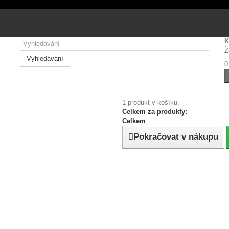
 návštěvnosti soubory cookie.
Přijmout všechny cookies
Personalizovat
K
Přijmout zvolené cookies
Ž
Vyhledávání
0
1 produkt v košíku.
Celkem za produkty:
Celkem
Pokračovat v nákupu