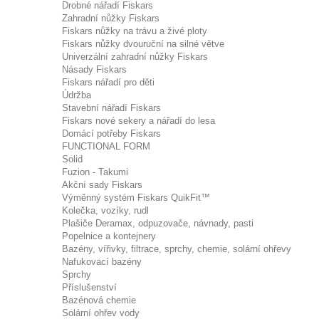
Drobné nářadí Fiskars
Zahradní nůžky Fiskars
Fiskars nůžky na trávu a živé ploty
Fiskars nůžky dvouruční na silné větve
Univerzální zahradní nůžky Fiskars
Násady Fiskars
Fiskars nářadí pro děti
Údržba
Stavební nářadí Fiskars
Fiskars nové sekery a nářadí do lesa
Domácí potřeby Fiskars
FUNCTIONAL FORM
Solid
Fuzion - Takumi
Akční sady Fiskars
Výměnný systém Fiskars QuikFit™
Kolečka, vozíky, rudl
Plašiče Deramax, odpuzovače, návnady, pasti
Popelnice a kontejnery
Bazény, vířivky, filtrace, sprchy, chemie, solární ohřevy
Nafukovací bazény
Sprchy
Příslušenství
Bazénová chemie
Solární ohřev vody