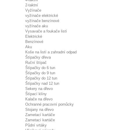
2-taktní
Vyžínače
vyžínače elektrické
vyžínače benzínové
vyžínače aku
Vysavače a foukače listí
Elektrické
Benzínové
Aku
Koše na listí a zahradní odpad
Štípačky dřeva
Ruční štípač
Štípačky do 6 tun
Štípačky do 9 tun
Štípačky do 12 tun
Štípačky nad 12 tun
Sekery na dřevo
Štípací klíny
Kalače na dřevo
Ochranné pracovní pomůcky
Stojany na dřevo
Zametací kartáče
Zametací kartáče
Půdní vrtáky