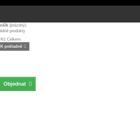
ošík
(prázdný)
ádné produkty
 Kč
Celkem
K pokladně
Objednat