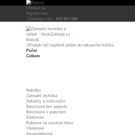
Tento eshop používá k poskytování služeb, personalizaci reklam a analýze
Přihlásit se
Více informací
Napište nám
Zavolejte nám:
608 963 288
Nezbytně nutné cookies
Analytické cookies
Reklamní cookies
Produkt byl úspěšně přidán do nákupního košíku
Počet
Celkem
Nabídka
Zahradní technika
Sekačky a mulčovače
Benzínové bez pojezdu
Benzínové s pojezdem
Elektrické
Bubnové na vysokou trávu
Vřetenové
Akumulátorové