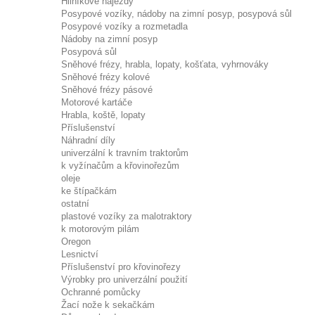
Hliníkové nájezdy
Posypové vozíky, nádoby na zimní posyp, posypová sůl
Posypové vozíky a rozmetadla
Nádoby na zimní posyp
Posypová sůl
Sněhové frézy, hrabla, lopaty, košťata, vyhrnováky
Sněhové frézy kolové
Sněhové frézy pásové
Motorové kartáče
Hrabla, koště, lopaty
Příslušenství
Náhradní díly
univerzální k travním traktorům
k vyžínačům a křovinořezům
oleje
ke štípačkám
ostatní
plastové vozíky za malotraktory
k motorovým pilám
Oregon
Lesnictví
Příslušenství pro křovinořezy
Výrobky pro univerzální použití
Ochranné pomůcky
Žací nože k sekačkám