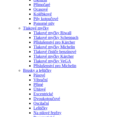
Přímočaré
Ocasové
Kolébkové
Pily kotoučové
Ponorné pily
Tlakové myčky
Tlakové myčky Riwall
Tlakové myčky Scheppach
Příslušenství pro Kärcher
Tlakové myčky Michelin
Tlakové čističe benzínové
Tlakové myčky Kärcher
Tlakové myčky VeGA
Příslušenství pro Michelin
Brusky a leštičky
Pásové
Vibrační
Přímé
Úhlové
Excentrické
Dvoukotoučové
Oscilační
Leštičky
Na pilové řezězy