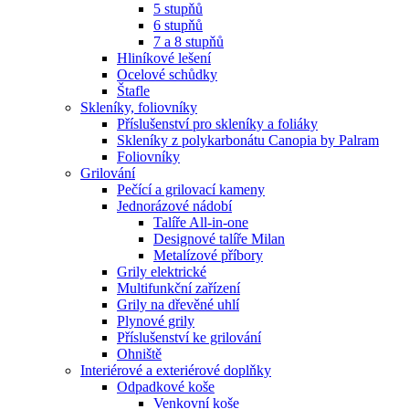
5 stupňů
6 stupňů
7 a 8 stupňů
Hliníkové lešení
Ocelové schůdky
Štafle
Skleníky, foliovníky
Příslušenství pro skleníky a foliáky
Skleníky z polykarbonátu Canopia by Palram
Foliovníky
Grilování
Pečící a grilovací kameny
Jednorázové nádobí
Talíře All-in-one
Designové talíře Milan
Metalízové příbory
Grily elektrické
Multifunkční zařízení
Grily na dřevěné uhlí
Plynové grily
Příslušenství ke grilování
Ohniště
Interiérové a exteriérové doplňky
Odpadkové koše
Venkovní koše