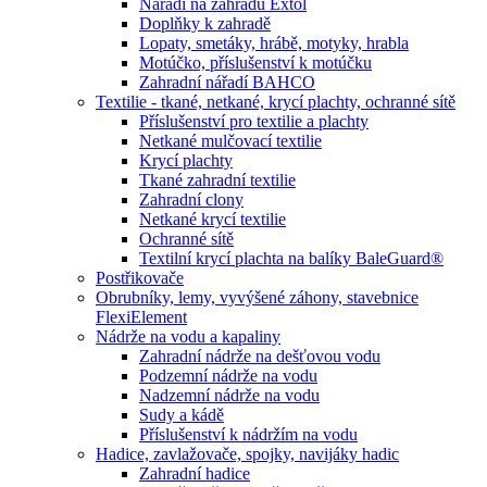
Nářadí na zahradu Extol
Doplňky k zahradě
Lopaty, smetáky, hrábě, motyky, hrabla
Motúčko, příslušenství k motúčku
Zahradní nářadí BAHCO
Textilie - tkané, netkané, krycí plachty, ochranné sítě
Příslušenství pro textilie a plachty
Netkané mulčovací textilie
Krycí plachty
Tkané zahradní textilie
Zahradní clony
Netkané krycí textilie
Ochranné sítě
Textilní krycí plachta na balíky BaleGuard®
Postřikovače
Obrubníky, lemy, vyvýšené záhony, stavebnice
FlexiElement
Nádrže na vodu a kapaliny
Zahradní nádrže na dešťovou vodu
Podzemní nádrže na vodu
Nadzemní nádrže na vodu
Sudy a kádě
Příslušenství k nádržím na vodu
Hadice, zavlažovače, spojky, navijáky hadic
Zahradní hadice