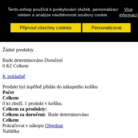
Tento eshop používá k poskytování služeb, personalizaci
Více
Přihlásit se
reklam a analýze návštěvnosti soubory cookie.
informací
Napište nám
Zavolejte nám:
608 963 288
Přijmout všechny cookies
Personalizovat
Vyhledávání
Košík
0
x
Produkty
(prázdný)
Žádné produkty
Bude determinováno
Doručení
0 Kč
Celkem
K pokladně
Produkt byl úspěšně přidán do nákupního košíku
Počet
Celkem
0
ks zboží.
1 produkt v košíku.
Celkem za produkty:
Celkem za doručení:
Bude determinováno
Celkem
Pokračovat v nákupu
Objednat
Nabídka