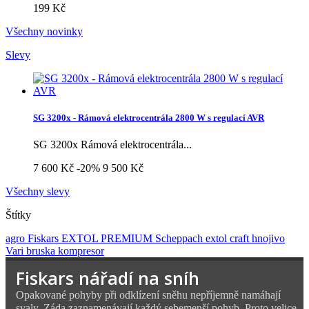
199 Kč
Všechny novinky
Slevy
SG 3200x - Rámová elektrocentrála 2800 W s regulací AVR
SG 3200x Rámová elektrocentrála...
7 600 Kč
-20%
9 500 Kč
Všechny slevy
Štítky
agro
Fiskars
EXTOL PREMIUM
Scheppach
extol craft
hnojivo
Vari
bruska
kompresor
Fiskars nářadí na sníh
Opakované pohyby při odklízení sněhu nepříjemně namáhají
svaly. Záda zaznamenávají každý sebemenší pohyb. Proto velice