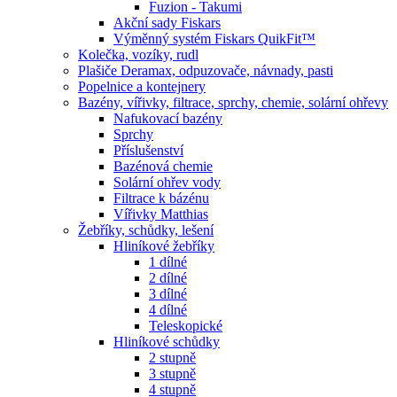
Fuzion - Takumi
Akční sady Fiskars
Výměnný systém Fiskars QuikFit™
Kolečka, vozíky, rudl
Plašiče Deramax, odpuzovače, návnady, pasti
Popelnice a kontejnery
Bazény, vířivky, filtrace, sprchy, chemie, solární ohřevy
Nafukovací bazény
Sprchy
Příslušenství
Bazénová chemie
Solární ohřev vody
Filtrace k bázénu
Vířivky Matthias
Žebříky, schůdky, lešení
Hliníkové žebříky
1 dílné
2 dílné
3 dílné
4 dílné
Teleskopické
Hliníkové schůdky
2 stupně
3 stupně
4 stupně