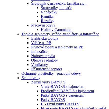
Šrotovníky, napáječky, krmítka atd...
Šrotovníky, loupače
Napáječky
Krmítka
Řezačky
Pracovní oděvy
Holínky Camminare
Topidla, teplomety, vařiče, ventilátory a infrazářiče
Elektrická topidla
Vařiče na PB
Plynové topení a teplomety na PB
Infrazářiče
Naftové topidla
Olejové radiátory
Ventilátory
Příslušenství topidel
Ochranné prostředky - pracovní oděvy
Zemní vruty
Zemní vruty BAYO.S
Vruty BAYO.S s bajonetem
Prodloužení BAYO.S s bajonetem
Patky BAYO.S s bajonetem
Patky BAYO.S
U - Fixní vruty BAYO.S
Fixní vruty BAYO.S pro slunečník a sušák