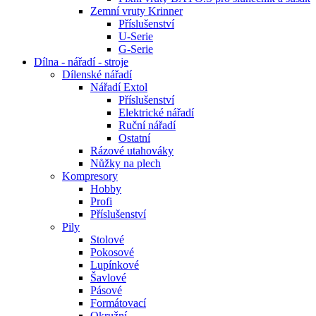
Zemní vruty Krinner
Příslušenství
U-Serie
G-Serie
Dílna - nářadí - stroje
Dílenské nářadí
Nářadí Extol
Příslušenství
Elektrické nářadí
Ruční nářadí
Ostatní
Rázové utahováky
Nůžky na plech
Kompresory
Hobby
Profi
Příslušenství
Pily
Stolové
Pokosové
Lupínkové
Šavlové
Pásové
Formátovací
Okružní