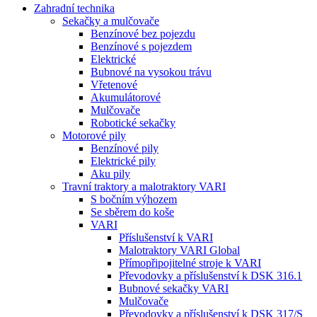
Zahradní technika
Sekačky a mulčovače
Benzínové bez pojezdu
Benzínové s pojezdem
Elektrické
Bubnové na vysokou trávu
Vřetenové
Akumulátorové
Mulčovače
Robotické sekačky
Motorové pily
Benzínové pily
Elektrické pily
Aku pily
Travní traktory a malotraktory VARI
S bočním výhozem
Se sběrem do koše
VARI
Příslušenství k VARI
Malotraktory VARI Global
Přímopřipojitelné stroje k VARI
Převodovky a příslušenství k DSK 316.1
Bubnové sekačky VARI
Mulčovače
Převodovky a příslušenství k DSK 317/S