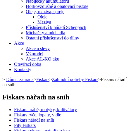
Nabíječky akumulátorů
Horkovzdušné a opalovací pistole
Oleje, maziva, spreje
Oleje
Maziva
Příslušenství k nářadí Scheppach
Míchačky a míchadla
Ostatní příslušenství do dílny
Akce
Akce a slevy
Výprodej
Akce AL-KO aku
Otevírací doba
Kontakty
>
Dům - zahrada
>
Fiskars
>
Zahradní potřeby Fiskars
>
Fiskars nářadí
na sníh
Fiskars nářadí na sníh
Fiskars hrábě, motyky, kultivátory
Fiskars rýče, lopaty, vidle
Fiskars nářadí na sníh
Pily Fiskars
Fiskars sekery a nářadí do lesa