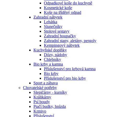
Odpadkové koše do kuchyně
Kosmetické koše
Koše na tříděný odpad
Zahradní nábytek
Lehátka
Slunečníky
Stolové sestavy
Zahradní houpačky
Zahradní stany, aletány, pergoly
Kempingový nábytek
Kuchyňské doplňky
Dózy, nádoby
Chlebníky
Bio krby a kamna
Příslušenství pro krbová kamna
Bio krby
Příslušenství pro bio krby
Sport a zábava
Chovatelské potřeby
Slepičárny - kurníky
Králikárny
Psí boudy
Ptačí budky, hnízda
Krmivo
Příslušenství