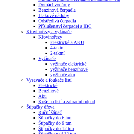
Domácí vodárny
Benzínová čerpadla
Tlakové nádoby
Odstředivá čerpadla
Příslušenství čerpadel a IBC
Křovinořezy a vyžínače
Křovinořezy
Elektrické a AKU
4-taktní
2-taktní
Vyžínače
vyžínače elektrické
vyžínače benzínové
vyžínače aku
Vysavače a foukače listí
Elektrické
Benzínové
Aku
Koše na listí a zahradní odpad
Štípačky dřeva
Ruční štípač
Štípačky do 6 tun
Štípačky do 9 tun
Štípačky do 12 tun
Štípačky nad 12 tun