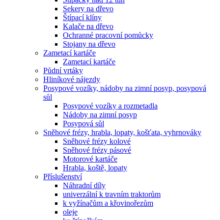
Sekery na dřevo
Štípací klíny
Kalače na dřevo
Ochranné pracovní pomůcky
Stojany na dřevo
Zametací kartáče
Zametací kartáče
Půdní vrtáky
Hliníkové nájezdy
Posypové vozíky, nádoby na zimní posyp, posypová
sůl
Posypové vozíky a rozmetadla
Nádoby na zimní posyp
Posypová sůl
Sněhové frézy, hrabla, lopaty, košťata, vyhrnováky
Sněhové frézy kolové
Sněhové frézy pásové
Motorové kartáče
Hrabla, koště, lopaty
Příslušenství
Náhradní díly
univerzální k travním traktorům
k vyžínačům a křovinořezům
oleje