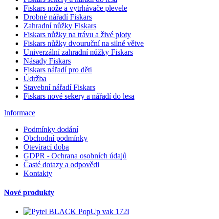
Fiskars nože a vytrhávače plevele
Drobné nářadí Fiskars
Zahradní nůžky Fiskars
Fiskars nůžky na trávu a živé ploty
Fiskars nůžky dvouruční na silné větve
Univerzální zahradní nůžky Fiskars
Násady Fiskars
Fiskars nářadí pro děti
Údržba
Stavební nářadí Fiskars
Fiskars nové sekery a nářadí do lesa
Informace
Podmínky dodání
Obchodní podmínky
Otevírací doba
GDPR - Ochrana osobních údajů
Časté dotazy a odpovědi
Kontakty
Nové produkty