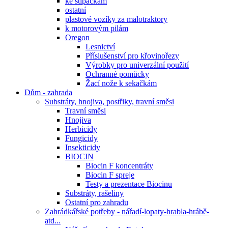
ke štípačkám
ostatní
plastové vozíky za malotraktory
k motorovým pilám
Oregon
Lesnictví
Příslušenství pro křovinořezy
Výrobky pro univerzální použití
Ochranné pomůcky
Žací nože k sekačkám
Dům - zahrada
Substráty, hnojiva, postřiky, travní směsi
Travní směsi
Hnojiva
Herbicidy
Fungicidy
Insekticidy
BIOCIN
Biocin F koncentráty
Biocin F spreje
Testy a prezentace Biocinu
Substráty, rašeliny
Ostatní pro zahradu
Zahrádkářské potřeby - nářadí-lopaty-hrabla-hrábě-
atd...