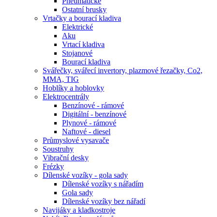
Pneumatické
Ostatní brusky
Vrtačky a bourací kladiva
Elektrické
Aku
Vrtací kladiva
Stojanové
Bourací kladiva
Svářečky, svářecí invertory, plazmové řezačky, Co2,
MMA, TIG
Hoblíky a hoblovky
Elektrocentrály
Benzínové - rámové
Digitální - benzínové
Plynové - rámové
Naftové - diesel
Průmyslové vysavače
Soustruhy
Vibrační desky
Frézky
Dílenské vozíky - gola sady
Dílenské vozíky s nářadím
Gola sady
Dílenské vozíky bez nářadí
Navijáky a kladkostroje