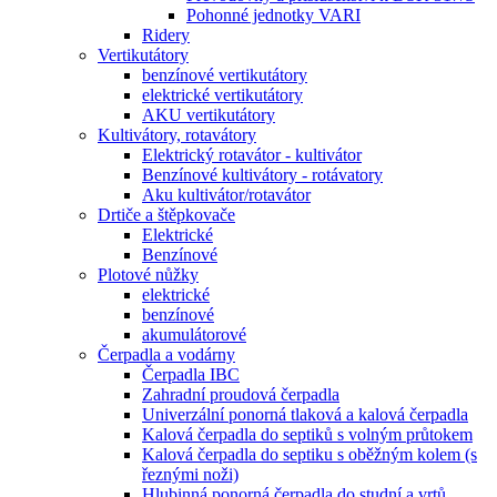
Pohonné jednotky VARI
Ridery
Vertikutátory
benzínové vertikutátory
elektrické vertikutátory
AKU vertikutátory
Kultivátory, rotavátory
Elektrický rotavátor - kultivátor
Benzínové kultivátory - rotávatory
Aku kultivátor/rotavátor
Drtiče a štěpkovače
Elektrické
Benzínové
Plotové nůžky
elektrické
benzínové
akumulátorové
Čerpadla a vodárny
Čerpadla IBC
Zahradní proudová čerpadla
Univerzální ponorná tlaková a kalová čerpadla
Kalová čerpadla do septiků s volným průtokem
Kalová čerpadla do septiku s oběžným kolem (s
řeznými noži)
Hlubinná ponorná čerpadla do studní a vrtů