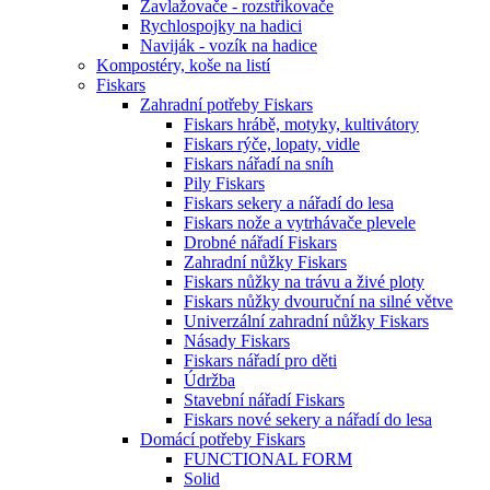
Zavlažovače - rozstřikovače
Rychlospojky na hadici
Naviják - vozík na hadice
Kompostéry, koše na listí
Fiskars
Zahradní potřeby Fiskars
Fiskars hrábě, motyky, kultivátory
Fiskars rýče, lopaty, vidle
Fiskars nářadí na sníh
Pily Fiskars
Fiskars sekery a nářadí do lesa
Fiskars nože a vytrhávače plevele
Drobné nářadí Fiskars
Zahradní nůžky Fiskars
Fiskars nůžky na trávu a živé ploty
Fiskars nůžky dvouruční na silné větve
Univerzální zahradní nůžky Fiskars
Násady Fiskars
Fiskars nářadí pro děti
Údržba
Stavební nářadí Fiskars
Fiskars nové sekery a nářadí do lesa
Domácí potřeby Fiskars
FUNCTIONAL FORM
Solid