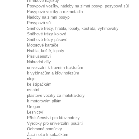
Hliníkové nájezdy
Posypové vozíky, nádoby na zimní posyp, posypová sůl
Posypové vozíky a rozmetadla
Nádoby na zimní posyp
Posypová sůl
Sněhové frézy, hrabla, lopaty, košťata, vyhrnováky
Sněhové frézy kolové
Sněhové frézy pásové
Motorové kartáče
Hrabla, koště, lopaty
Příslušenství
Náhradní díly
univerzální k travním traktorům
k vyžínačům a křovinořezům
oleje
ke štípačkám
ostatní
plastové vozíky za malotraktory
k motorovým pilám
Oregon
Lesnictví
Příslušenství pro křovinořezy
Výrobky pro univerzální použití
Ochranné pomůcky
Žací nože k sekačkám