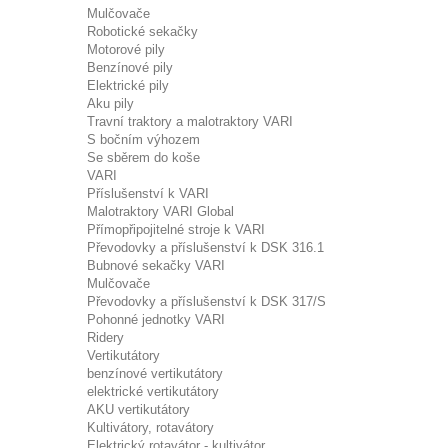
Mulčovače
Robotické sekačky
Motorové pily
Benzínové pily
Elektrické pily
Aku pily
Travní traktory a malotraktory VARI
S bočním výhozem
Se sběrem do koše
VARI
Příslušenství k VARI
Malotraktory VARI Global
Přímopřipojitelné stroje k VARI
Převodovky a příslušenství k DSK 316.1
Bubnové sekačky VARI
Mulčovače
Převodovky a příslušenství k DSK 317/S
Pohonné jednotky VARI
Ridery
Vertikutátory
benzínové vertikutátory
elektrické vertikutátory
AKU vertikutátory
Kultivátory, rotavátory
Elektrický rotavátor - kultivátor