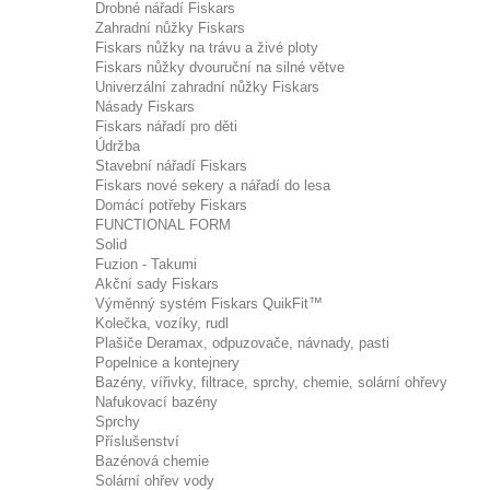
Drobné nářadí Fiskars
Zahradní nůžky Fiskars
Fiskars nůžky na trávu a živé ploty
Fiskars nůžky dvouruční na silné větve
Univerzální zahradní nůžky Fiskars
Násady Fiskars
Fiskars nářadí pro děti
Údržba
Stavební nářadí Fiskars
Fiskars nové sekery a nářadí do lesa
Domácí potřeby Fiskars
FUNCTIONAL FORM
Solid
Fuzion - Takumi
Akční sady Fiskars
Výměnný systém Fiskars QuikFit™
Kolečka, vozíky, rudl
Plašiče Deramax, odpuzovače, návnady, pasti
Popelnice a kontejnery
Bazény, vířivky, filtrace, sprchy, chemie, solární ohřevy
Nafukovací bazény
Sprchy
Příslušenství
Bazénová chemie
Solární ohřev vody