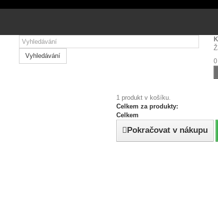
 návštěvnosti soubory cookie.
Přijmout všechny cookies
Personalizovat
K
Přijmout zvolené cookies
Ž
Vyhledávání
0
1 produkt v košíku.
Celkem za produkty:
Celkem
Pokračovat v nákupu