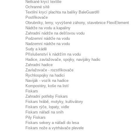
Netkané krycí textilie
Ochranné sítě
Textilní krycí plachta na balíky BaleGuard®
Postřikovače
Obrubníky, lemy, vyvýšené záhony, stavebnice FlexiElement
Nádrže na vodu a kapaliny
Zahradní nádrže na dešťovou vodu
Podzemní nádrže na vodu
Nadzemní nádrže na vodu
Sudy a kádě
Příslušenství k nádržím na vodu
Hadice, zavlažovače, spojky, navijáky hadic
Zahradní hadice
Zavlažovače - rozstřikovače
Rychlospojky na hadici
Naviják - vozík na hadice
Kompostéry, koše na listí
Fiskars
Zahradní potřeby Fiskars
Fiskars hrábě, motyky, kultivátory
Fiskars rýče, lopaty, vidle
Fiskars nářadí na sníh
Pily Fiskars
Fiskars sekery a nářadí do lesa
Fiskars nože a vytrhávače plevele