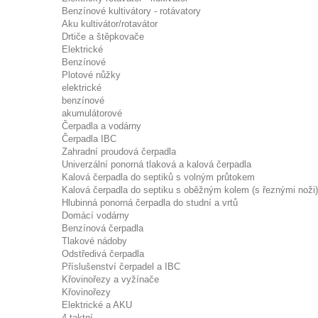
Benzínové kultivátory - rotávatory
Aku kultivátor/rotavátor
Drtiče a štěpkovače
Elektrické
Benzínové
Plotové nůžky
elektrické
benzínové
akumulátorové
Čerpadla a vodárny
Čerpadla IBC
Zahradní proudová čerpadla
Univerzální ponorná tlaková a kalová čerpadla
Kalová čerpadla do septiků s volným průtokem
Kalová čerpadla do septiku s oběžným kolem (s řeznými noži)
Hlubinná ponorná čerpadla do studní a vrtů
Domácí vodárny
Benzínová čerpadla
Tlakové nádoby
Odstředivá čerpadla
Příslušenství čerpadel a IBC
Křovinořezy a vyžínače
Křovinořezy
Elektrické a AKU
4-taktní