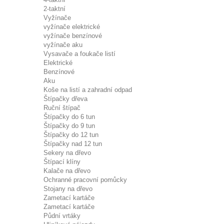
2-taktní
Vyžínače
vyžínače elektrické
vyžínače benzínové
vyžínače aku
Vysavače a foukače listí
Elektrické
Benzínové
Aku
Koše na listí a zahradní odpad
Štípačky dřeva
Ruční štípač
Štípačky do 6 tun
Štípačky do 9 tun
Štípačky do 12 tun
Štípačky nad 12 tun
Sekery na dřevo
Štípací klíny
Kalače na dřevo
Ochranné pracovní pomůcky
Stojany na dřevo
Zametací kartáče
Zametací kartáče
Půdní vrtáky