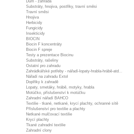
Dům - zahrada
Substráty, hnojiva, postřiky, travní směsi
Travní směsi
Hnojiva
Herbicidy
Fungicidy
Insekticidy
BIOCIN
Biocin F koncentráty
Biocin F spreje
Testy a prezentace Biocinu
Substráty, rašeliny
Ostatní pro zahradu
Zahrádkářské potřeby - nářadí-lopaty-hrabla-hrábě-atd...
Nářadí na zahradu Extol
Doplňky k zahradě
Lopaty, smetáky, hrábě, motyky, hrabla
Motúčko, příslušenství k motúčku
Zahradní nářadí BAHCO
Textilie - tkané, netkané, krycí plachty, ochranné sítě
Příslušenství pro textilie a plachty
Netkané mulčovací textilie
Krycí plachty
Tkané zahradní textilie
Zahradní clony