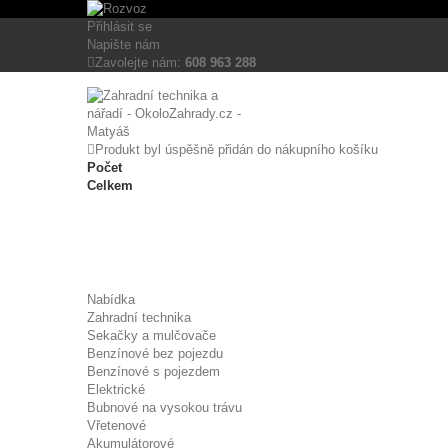
Tento eshop používá k poskytování služeb, personalizaci reklam a analýze
Přihlásit se
Více informací
Napište nám
Zavolejte nám:
608 963 288
Nezbytně nutné cookies
Analytické cookies
Reklamní cookies
Produkt byl úspěšně přidán do nákupního košíku
Počet
Celkem
Nabídka
Zahradní technika
Sekačky a mulčovače
Benzínové bez pojezdu
Benzínové s pojezdem
Elektrické
Bubnové na vysokou trávu
Vřetenové
Akumulátorové