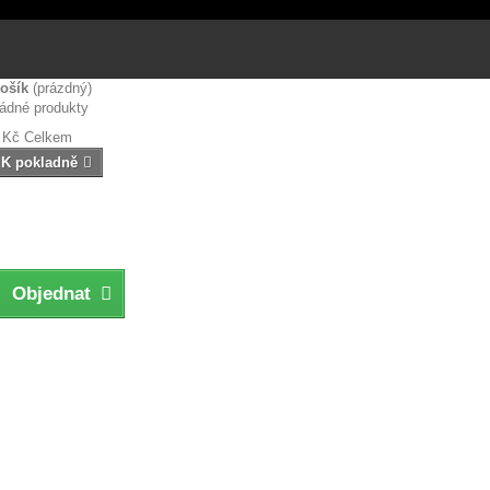
ošík
(prázdný)
ádné produkty
 Kč
Celkem
K pokladně
Objednat