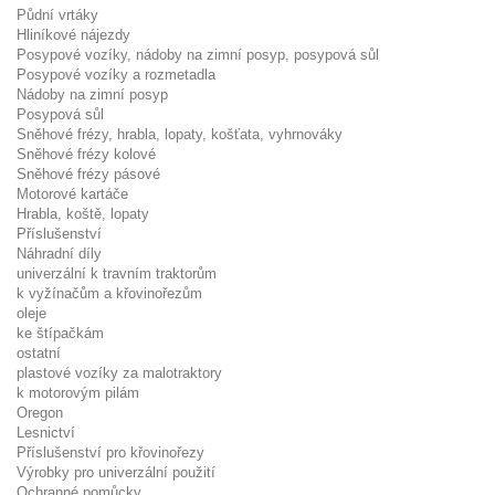
Půdní vrtáky
Hliníkové nájezdy
Posypové vozíky, nádoby na zimní posyp, posypová sůl
Posypové vozíky a rozmetadla
Nádoby na zimní posyp
Posypová sůl
Sněhové frézy, hrabla, lopaty, košťata, vyhrnováky
Sněhové frézy kolové
Sněhové frézy pásové
Motorové kartáče
Hrabla, koště, lopaty
Příslušenství
Náhradní díly
univerzální k travním traktorům
k vyžínačům a křovinořezům
oleje
ke štípačkám
ostatní
plastové vozíky za malotraktory
k motorovým pilám
Oregon
Lesnictví
Příslušenství pro křovinořezy
Výrobky pro univerzální použití
Ochranné pomůcky