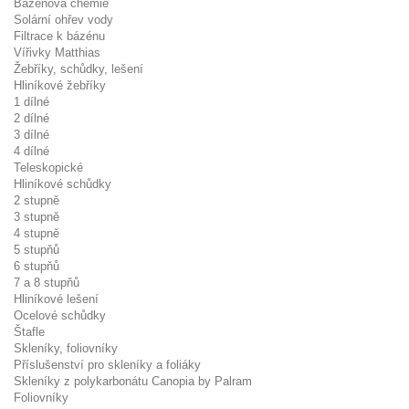
Bazénová chemie
Solární ohřev vody
Filtrace k bázénu
Vířivky Matthias
Žebříky, schůdky, lešení
Hliníkové žebříky
1 dílné
2 dílné
3 dílné
4 dílné
Teleskopické
Hliníkové schůdky
2 stupně
3 stupně
4 stupně
5 stupňů
6 stupňů
7 a 8 stupňů
Hliníkové lešení
Ocelové schůdky
Štafle
Skleníky, foliovníky
Příslušenství pro skleníky a foliáky
Skleníky z polykarbonátu Canopia by Palram
Foliovníky