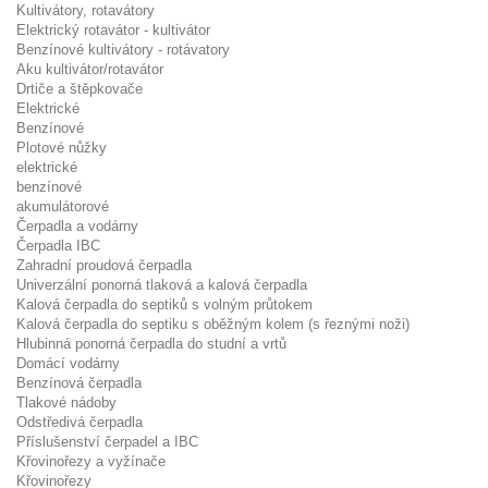
Kultivátory, rotavátory
Elektrický rotavátor - kultivátor
Benzínové kultivátory - rotávatory
Aku kultivátor/rotavátor
Drtiče a štěpkovače
Elektrické
Benzínové
Plotové nůžky
elektrické
benzínové
akumulátorové
Čerpadla a vodárny
Čerpadla IBC
Zahradní proudová čerpadla
Univerzální ponorná tlaková a kalová čerpadla
Kalová čerpadla do septiků s volným průtokem
Kalová čerpadla do septiku s oběžným kolem (s řeznými noži)
Hlubinná ponorná čerpadla do studní a vrtů
Domácí vodárny
Benzínová čerpadla
Tlakové nádoby
Odstředivá čerpadla
Příslušenství čerpadel a IBC
Křovinořezy a vyžínače
Křovinořezy