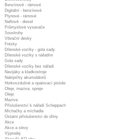
Benzínové - rámové
Digitální - benzínové
Plynové - rámové
Naftové - diesel
Průmyslové vysavače
Soustruhy
Vibrační desky
Frézky
Dílenské vozíky - gola sady
Dílenské vozíky s nářadím
Gola sady
Dílenské vozíky bez nářadí
Navijáky a kladkostroje
Nabíječky akumulátorů
Horkovzdušné a opalovací pistole
Oleje, maziva, spreje
Oleje
Maziva
Příslušenství k nářadí Scheppach
Míchačky a míchadla
Ostatní příslušenství do dílny
Akce
Akce a slevy
Výprodej
Akce AL-KO aku