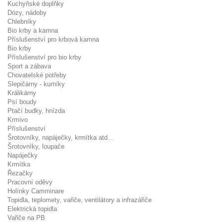
Kuchyňské doplňky
Dózy, nádoby
Chlebníky
Bio krby a kamna
Příslušenství pro krbová kamna
Bio krby
Příslušenství pro bio krby
Sport a zábava
Chovatelské potřeby
Slepičárny - kurníky
Králikárny
Psí boudy
Ptačí budky, hnízda
Krmivo
Příslušenství
Šrotovníky, napáječky, krmítka atd...
Šrotovníky, loupače
Napáječky
Krmítka
Řezačky
Pracovní oděvy
Holínky Camminare
Topidla, teplomety, vařiče, ventilátory a infrazářiče
Elektrická topidla
Vařiče na PB