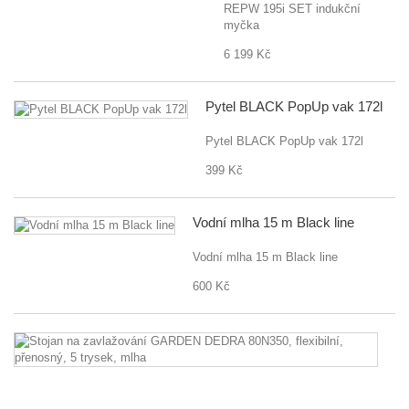
REPW 195i SET indukční
myčka
6 199 Kč
Pytel BLACK PopUp vak 172l
Pytel BLACK PopUp vak 172l
399 Kč
Vodní mlha 15 m Black line
Vodní mlha 15 m Black line
600 Kč
St
n
za
G
D