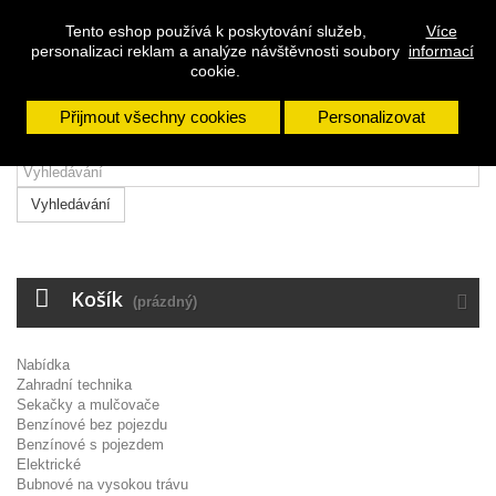
Přihlásit se
Tento eshop používá k poskytování služeb,
Více
personalizaci reklam a analýze návštěvnosti soubory
informací
Napište nám
cookie.
Přijmout všechny cookies
Personalizovat
Vyhledávání
Košík
(prázdný)
Nabídka
Zahradní technika
Sekačky a mulčovače
Benzínové bez pojezdu
Benzínové s pojezdem
Elektrické
Bubnové na vysokou trávu