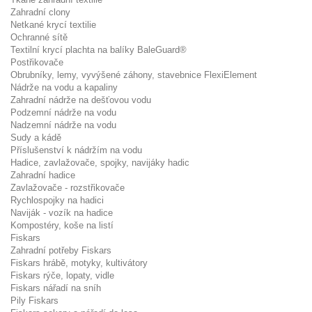
Zahradní clony
Netkané krycí textilie
Ochranné sítě
Textilní krycí plachta na balíky BaleGuard®
Postřikovače
Obrubníky, lemy, vyvýšené záhony, stavebnice FlexiElement
Nádrže na vodu a kapaliny
Zahradní nádrže na dešťovou vodu
Podzemní nádrže na vodu
Nadzemní nádrže na vodu
Sudy a kádě
Příslušenství k nádržím na vodu
Hadice, zavlažovače, spojky, navijáky hadic
Zahradní hadice
Zavlažovače - rozstřikovače
Rychlospojky na hadici
Naviják - vozík na hadice
Kompostéry, koše na listí
Fiskars
Zahradní potřeby Fiskars
Fiskars hrábě, motyky, kultivátory
Fiskars rýče, lopaty, vidle
Fiskars nářadí na sníh
Pily Fiskars