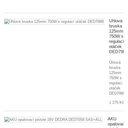
40
Úhlová
bruska
125mm
750W s
regulací
otáček
DED7988
Úhlová
bruska
125mm
750W s
regulací
otáček
DED7988
1 275 Kč
AKU
opalovací