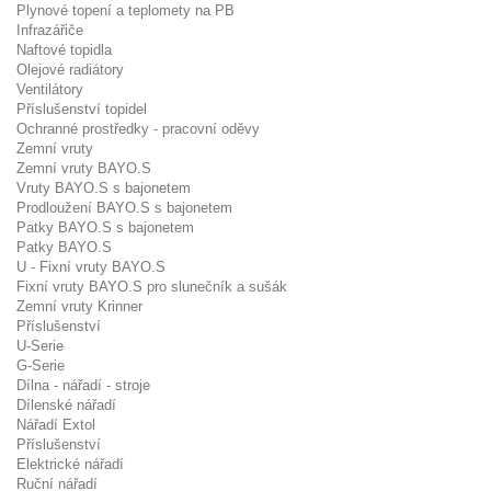
Plynové topení a teplomety na PB
Infrazářiče
Naftové topidla
Olejové radiátory
Ventilátory
Příslušenství topidel
Ochranné prostředky - pracovní oděvy
Zemní vruty
Zemní vruty BAYO.S
Vruty BAYO.S s bajonetem
Prodloužení BAYO.S s bajonetem
Patky BAYO.S s bajonetem
Patky BAYO.S
U - Fixní vruty BAYO.S
Fixní vruty BAYO.S pro slunečník a sušák
Zemní vruty Krinner
Příslušenství
U-Serie
G-Serie
Dílna - nářadí - stroje
Dílenské nářadí
Nářadí Extol
Příslušenství
Elektrické nářadí
Ruční nářadí