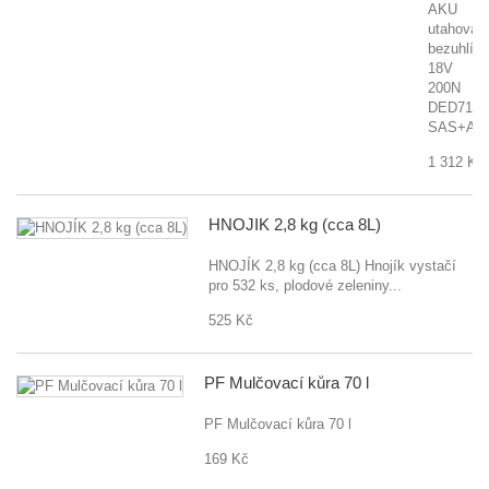
AKU
utahovák
bezuhlík
18V
200N
DED7145
SAS+AL
1 312 Kč
HNOJÍK 2,8 kg (cca 8L)
HNOJÍK 2,8 kg (cca 8L) Hnojík vystačí
pro 532 ks, plodové zeleniny...
525 Kč
PF Mulčovací kůra 70 l
PF Mulčovací kůra 70 l
169 Kč