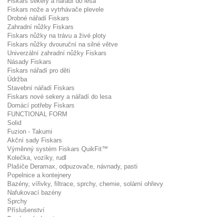
Fiskars sekery a nářadí do lesa
Fiskars nože a vytrhávače plevele
Drobné nářadí Fiskars
Zahradní nůžky Fiskars
Fiskars nůžky na trávu a živé ploty
Fiskars nůžky dvouruční na silné větve
Univerzální zahradní nůžky Fiskars
Násady Fiskars
Fiskars nářadí pro děti
Údržba
Stavební nářadí Fiskars
Fiskars nové sekery a nářadí do lesa
Domácí potřeby Fiskars
FUNCTIONAL FORM
Solid
Fuzion - Takumi
Akční sady Fiskars
Výměnný systém Fiskars QuikFit™
Kolečka, vozíky, rudl
Plašiče Deramax, odpuzovače, návnady, pasti
Popelnice a kontejnery
Bazény, vířivky, filtrace, sprchy, chemie, solární ohřevy
Nafukovací bazény
Sprchy
Příslušenství