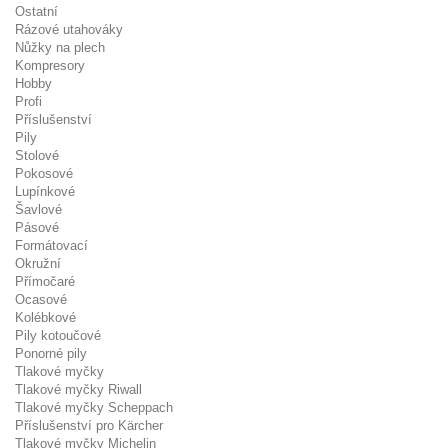
Ostatní
Rázové utahováky
Nůžky na plech
Kompresory
Hobby
Profi
Příslušenství
Pily
Stolové
Pokosové
Lupínkové
Šavlové
Pásové
Formátovací
Okružní
Přímočaré
Ocasové
Kolébkové
Pily kotoučové
Ponorné pily
Tlakové myčky
Tlakové myčky Riwall
Tlakové myčky Scheppach
Příslušenství pro Kärcher
Tlakové myčky Michelin