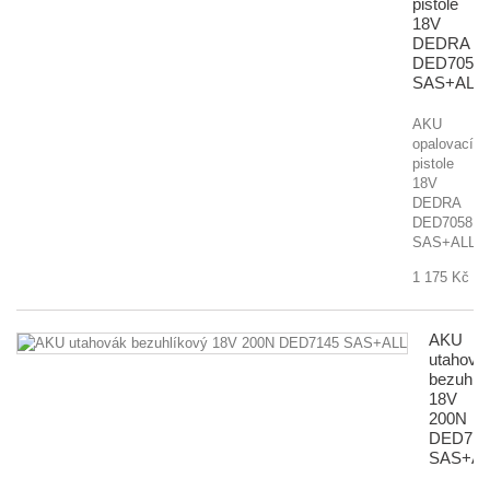
pistole
18V
DEDRA
DED7058
SAS+ALL
AKU
opalovací
pistole
18V
DEDRA
DED7058
SAS+ALL
1 175 Kč
AKU
utahová
bezuhlí
18V
200N
DED714
SAS+AL