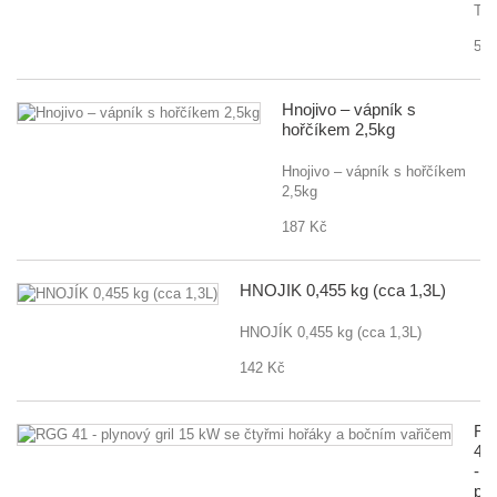
TE
550
Hnojivo – vápník s
hořčíkem 2,5kg
Hnojivo – vápník s hořčíkem
2,5kg
187 Kč
HNOJÍK 0,455 kg (cca 1,3L)
HNOJÍK 0,455 kg (cca 1,3L)
142 Kč
R
41
-
pl