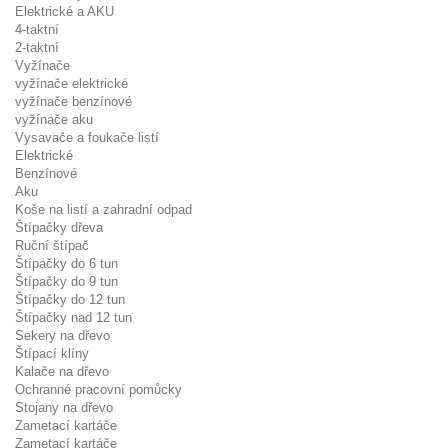
Elektrické a AKU
4-taktní
2-taktní
Vyžínače
vyžínače elektrické
vyžínače benzínové
vyžínače aku
Vysavače a foukače listí
Elektrické
Benzínové
Aku
Koše na listí a zahradní odpad
Štípačky dřeva
Ruční štípač
Štípačky do 6 tun
Štípačky do 9 tun
Štípačky do 12 tun
Štípačky nad 12 tun
Sekery na dřevo
Štípací klíny
Kalače na dřevo
Ochranné pracovní pomůcky
Stojany na dřevo
Zametací kartáče
Zametací kartáče