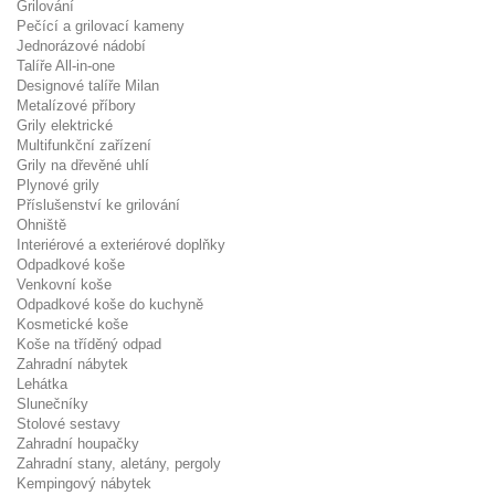
Grilování
Pečící a grilovací kameny
Jednorázové nádobí
Talíře All-in-one
Designové talíře Milan
Metalízové příbory
Grily elektrické
Multifunkční zařízení
Grily na dřevěné uhlí
Plynové grily
Příslušenství ke grilování
Ohniště
Interiérové a exteriérové doplňky
Odpadkové koše
Venkovní koše
Odpadkové koše do kuchyně
Kosmetické koše
Koše na tříděný odpad
Zahradní nábytek
Lehátka
Slunečníky
Stolové sestavy
Zahradní houpačky
Zahradní stany, aletány, pergoly
Kempingový nábytek