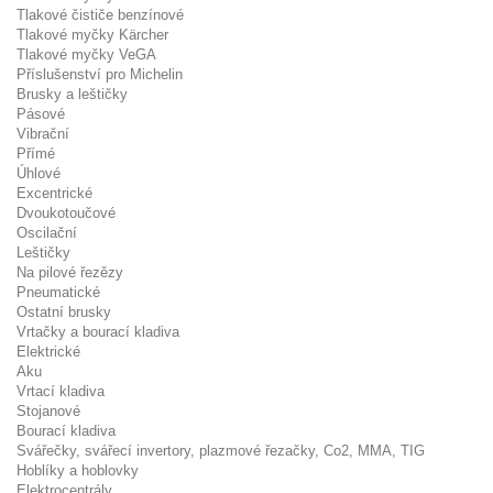
Tlakové čističe benzínové
Tlakové myčky Kärcher
Tlakové myčky VeGA
Příslušenství pro Michelin
Brusky a leštičky
Pásové
Vibrační
Přímé
Úhlové
Excentrické
Dvoukotoučové
Oscilační
Leštičky
Na pilové řezězy
Pneumatické
Ostatní brusky
Vrtačky a bourací kladiva
Elektrické
Aku
Vrtací kladiva
Stojanové
Bourací kladiva
Svářečky, svářecí invertory, plazmové řezačky, Co2, MMA, TIG
Hoblíky a hoblovky
Elektrocentrály