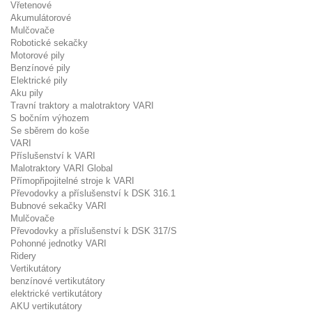
Vřetenové
Akumulátorové
Mulčovače
Robotické sekačky
Motorové pily
Benzínové pily
Elektrické pily
Aku pily
Travní traktory a malotraktory VARI
S bočním výhozem
Se sběrem do koše
VARI
Příslušenství k VARI
Malotraktory VARI Global
Přímopřipojitelné stroje k VARI
Převodovky a příslušenství k DSK 316.1
Bubnové sekačky VARI
Mulčovače
Převodovky a příslušenství k DSK 317/S
Pohonné jednotky VARI
Ridery
Vertikutátory
benzínové vertikutátory
elektrické vertikutátory
AKU vertikutátory