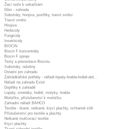
Žací nože k sekačkám
Dům - zahrada
Substráty, hnojiva, postřiky, travní směsi
Travní směsi
Hnojiva
Herbicidy
Fungicidy
Insekticidy
BIOCIN
Biocin F koncentráty
Biocin F spreje
Testy a prezentace Biocinu
Substráty, rašeliny
Ostatní pro zahradu
Zahrádkářské potřeby - nářadí-lopaty-hrabla-hrábě-atd...
Nářadí na zahradu Extol
Doplňky k zahradě
Lopaty, smetáky, hrábě, motyky, hrabla
Motúčko, příslušenství k motúčku
Zahradní nářadí BAHCO
Textilie - tkané, netkané, krycí plachty, ochranné sítě
Příslušenství pro textilie a plachty
Netkané mulčovací textilie
Krycí plachty
Tkané zahradní textilie