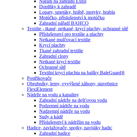
Nářadí na zahradu Extol
Doplňky k zahradě
Lopaty, smetáky, hrábě, motyky, hrabla
Motúčko, příslušenství k motúčku
Zahradní nářadí BAHCO
Textilie - tkané, netkané, krycí plachty, ochranné sítě
Příslušenství pro textilie a plachty
Netkané mulčovací textilie
Krycí plachty
Tkané zahradní textilie
Zahradní clony
Netkané krycí textilie
Ochranné sítě
Textilní krycí plachta na balíky BaleGuard®
Postřikovače
Obrubníky, lemy, vyvýšené záhony, stavebnice
FlexiElement
Nádrže na vodu a kapaliny
Zahradní nádrže na dešťovou vodu
Podzemní nádrže na vodu
Nadzemní nádrže na vodu
Sudy a kádě
Příslušenství k nádržím na vodu
Hadice, zavlažovače, spojky, navijáky hadic
Zahradní hadice