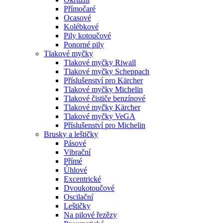
Přímočaré
Ocasové
Kolébkové
Pily kotoučové
Ponorné pily
Tlakové myčky
Tlakové myčky Riwall
Tlakové myčky Scheppach
Příslušenství pro Kärcher
Tlakové myčky Michelin
Tlakové čističe benzínové
Tlakové myčky Kärcher
Tlakové myčky VeGA
Příslušenství pro Michelin
Brusky a leštičky
Pásové
Vibrační
Přímé
Úhlové
Excentrické
Dvoukotoučové
Oscilační
Leštičky
Na pilové řezězy