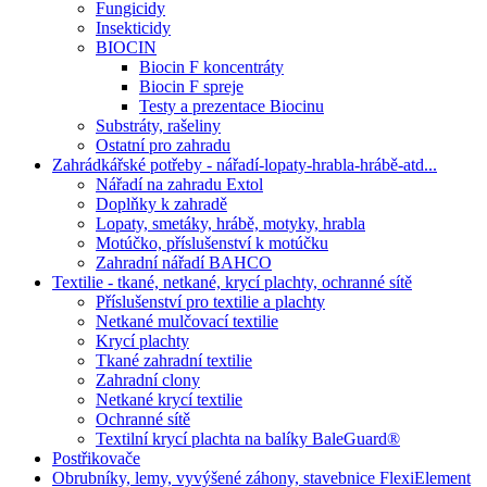
Fungicidy
Insekticidy
BIOCIN
Biocin F koncentráty
Biocin F spreje
Testy a prezentace Biocinu
Substráty, rašeliny
Ostatní pro zahradu
Zahrádkářské potřeby - nářadí-lopaty-hrabla-hrábě-atd...
Nářadí na zahradu Extol
Doplňky k zahradě
Lopaty, smetáky, hrábě, motyky, hrabla
Motúčko, příslušenství k motúčku
Zahradní nářadí BAHCO
Textilie - tkané, netkané, krycí plachty, ochranné sítě
Příslušenství pro textilie a plachty
Netkané mulčovací textilie
Krycí plachty
Tkané zahradní textilie
Zahradní clony
Netkané krycí textilie
Ochranné sítě
Textilní krycí plachta na balíky BaleGuard®
Postřikovače
Obrubníky, lemy, vyvýšené záhony, stavebnice FlexiElement