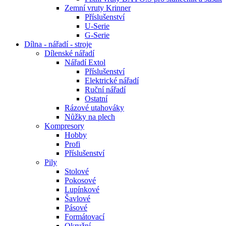
Zemní vruty Krinner
Příslušenství
U-Serie
G-Serie
Dílna - nářadí - stroje
Dílenské nářadí
Nářadí Extol
Příslušenství
Elektrické nářadí
Ruční nářadí
Ostatní
Rázové utahováky
Nůžky na plech
Kompresory
Hobby
Profi
Příslušenství
Pily
Stolové
Pokosové
Lupínkové
Šavlové
Pásové
Formátovací
Okružní