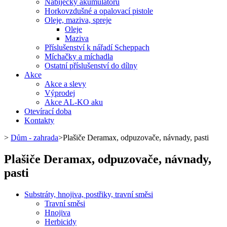
Nabíječky akumulátorů
Horkovzdušné a opalovací pistole
Oleje, maziva, spreje
Oleje
Maziva
Příslušenství k nářadí Scheppach
Míchačky a míchadla
Ostatní příslušenství do dílny
Akce
Akce a slevy
Výprodej
Akce AL-KO aku
Otevírací doba
Kontakty
>
Dům - zahrada
>
Plašiče Deramax, odpuzovače, návnady, pasti
Plašiče Deramax, odpuzovače, návnady,
pasti
Substráty, hnojiva, postřiky, travní směsi
Travní směsi
Hnojiva
Herbicidy