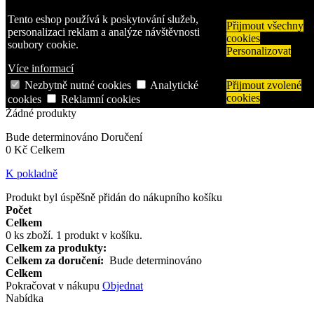
Tento eshop používá k poskytování služeb,
Přihlásit se
Přijmout všechny
personalizaci reklam a analýze návštěvnosti
Napište nám
cookies
soubory cookie.
Zavolejte nám:
608 963 288
Personalizovat
Více informací
Vyhledávání
Nezbytně nutné cookies
Analytické
Přijmout zvolené
Košík
0
x
Produkty
(prázdný)
cookies
cookies
Reklamní cookies
Žádné produkty
Bude determinováno
Doručení
0 Kč
Celkem
K pokladně
Produkt byl úspěšně přidán do nákupního košíku
Počet
Celkem
0
ks zboží.
1 produkt v košíku.
Celkem za produkty:
Celkem za doručení:
Bude determinováno
Celkem
Pokračovat v nákupu
Objednat
Nabídka