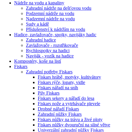
Nádrže na vodu a kapaliny
Zahradní nádrže na dešťovou vodu
Podzemní nádrže na vodu
Nadzemní nádrže na vodu
Sudy a kádě
Příslušenství k nádržím na vodu
Hadice, zavlažovače, spojky, navijáky hadic
Zahradní hadice
Zavlažovače - rozstřikovače
Rychlospojky na hadici
Naviják - vozík na hadice
Kompostéry, koše na listí
Fiskars
Zahradní potřeby Fiskars
Fiskars hrábě, motyky, kultivátory
Fiskars rýče, lopaty, vidle
Fiskars nářadí na sníh
Pily Fiskars
Fiskars sekery a nářadí do lesa
Fiskars nože a vytrhávače plevele
Drobné nářadí Fiskars
Zahradní nůžky Fiskars
Fiskars nůžky na trávu a živé ploty
Fiskars nůžky dvouruční na silné větve
Univerzální zahradní nůžky Fiskars