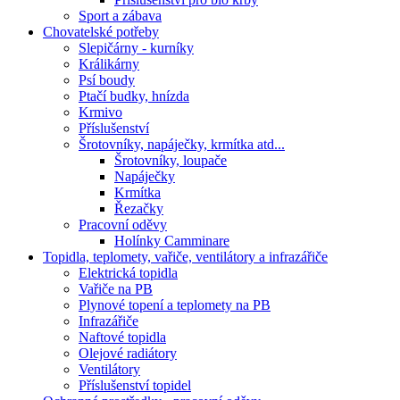
Sport a zábava
Chovatelské potřeby
Slepičárny - kurníky
Králikárny
Psí boudy
Ptačí budky, hnízda
Krmivo
Příslušenství
Šrotovníky, napáječky, krmítka atd...
Šrotovníky, loupače
Napáječky
Krmítka
Řezačky
Pracovní oděvy
Holínky Camminare
Topidla, teplomety, vařiče, ventilátory a infrazářiče
Elektrická topidla
Vařiče na PB
Plynové topení a teplomety na PB
Infrazářiče
Naftové topidla
Olejové radiátory
Ventilátory
Příslušenství topidel