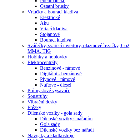
Pneumatické
Ostatní brusky
Vrtačky a bourací kladiva
Elektrické
Aku
Vrtací kladiva
Stojanové
Bourací kladiva
Svářečky, svářecí invertory, plazmové řezačky, Co2,
MMA, TIG
Hoblíky a hoblovky
Elektrocentrály
Benzínové - rámové
Digitální - benzínové
Plynové - rámové
Naftové - diesel
Průmyslové vysavače
Soustruhy
Vibrační desky
Frézky
Dílenské vozíky - gola sady
Dílenské vozíky s nářadím
Gola sady
Dílenské vozíky bez nářadí
Navijáky a kladkostroje