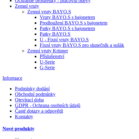
Ochranné prostředky - pracovní oděvy
Zemní vruty
Zemní vruty BAYO.S
Vruty BAYO.S s bajonetem
Prodloužení BAYO.S s bajonetem
Patky BAYO.S s bajonetem
Patky BAYO.S
U - Fixní vruty BAYO.S
Fixní vruty BAYO.S pro slunečník a sušák
Zemní vruty Krinner
Příslušenství
U-Serie
G-Serie
Informace
Podmínky dodání
Obchodní podmínky
Otevírací doba
GDPR - Ochrana osobních údajů
Časté dotazy a odpovědi
Kontakty
Nové produkty