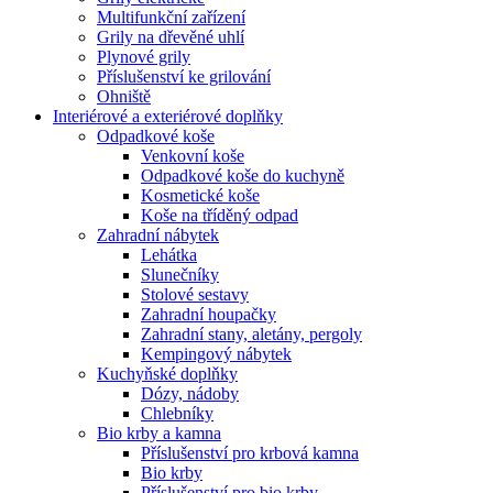
Multifunkční zařízení
Grily na dřevěné uhlí
Plynové grily
Příslušenství ke grilování
Ohniště
Interiérové a exteriérové doplňky
Odpadkové koše
Venkovní koše
Odpadkové koše do kuchyně
Kosmetické koše
Koše na tříděný odpad
Zahradní nábytek
Lehátka
Slunečníky
Stolové sestavy
Zahradní houpačky
Zahradní stany, aletány, pergoly
Kempingový nábytek
Kuchyňské doplňky
Dózy, nádoby
Chlebníky
Bio krby a kamna
Příslušenství pro krbová kamna
Bio krby
Příslušenství pro bio krby