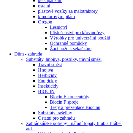
ke štípačkám
ostatní
plastové vozíky za malotraktory
k motorovým pilám
Oregon
Lesnictví
Příslušenství pro křovinořezy
Výrobky pro univerzální použití
Ochranné pomůcky
Žací nože k sekačkám
Dům - zahrada
Substráty, hnojiva, postřiky, travní směsi
Travní směsi
Hnojiva
Herbicidy
Fungicidy
Insekticidy
BIOCIN
Biocin F koncentráty
Biocin F spreje
Testy a prezentace Biocinu
Substráty, rašeliny
Ostatní pro zahradu
Zahrádkářské potřeby - nářadí-lopaty-hrabla-hrábě-
atd...