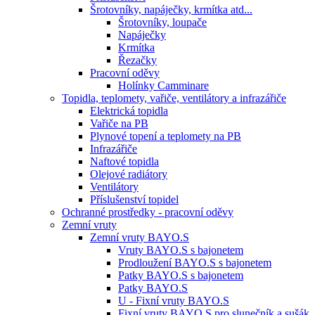
Šrotovníky, napáječky, krmítka atd...
Šrotovníky, loupače
Napáječky
Krmítka
Řezačky
Pracovní oděvy
Holínky Camminare
Topidla, teplomety, vařiče, ventilátory a infrazářiče
Elektrická topidla
Vařiče na PB
Plynové topení a teplomety na PB
Infrazářiče
Naftové topidla
Olejové radiátory
Ventilátory
Příslušenství topidel
Ochranné prostředky - pracovní oděvy
Zemní vruty
Zemní vruty BAYO.S
Vruty BAYO.S s bajonetem
Prodloužení BAYO.S s bajonetem
Patky BAYO.S s bajonetem
Patky BAYO.S
U - Fixní vruty BAYO.S
Fixní vruty BAYO.S pro slunečník a sušák