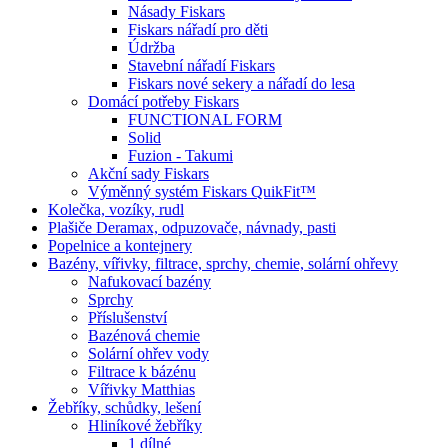
Násady Fiskars
Fiskars nářadí pro děti
Údržba
Stavební nářadí Fiskars
Fiskars nové sekery a nářadí do lesa
Domácí potřeby Fiskars
FUNCTIONAL FORM
Solid
Fuzion - Takumi
Akční sady Fiskars
Výměnný systém Fiskars QuikFit™
Kolečka, vozíky, rudl
Plašiče Deramax, odpuzovače, návnady, pasti
Popelnice a kontejnery
Bazény, vířivky, filtrace, sprchy, chemie, solární ohřevy
Nafukovací bazény
Sprchy
Příslušenství
Bazénová chemie
Solární ohřev vody
Filtrace k bázénu
Vířivky Matthias
Žebříky, schůdky, lešení
Hliníkové žebříky
1 dílné