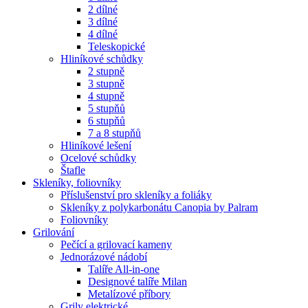
2 dílné
3 dílné
4 dílné
Teleskopické
Hliníkové schůdky
2 stupně
3 stupně
4 stupně
5 stupňů
6 stupňů
7 a 8 stupňů
Hliníkové lešení
Ocelové schůdky
Štafle
Skleníky, foliovníky
Příslušenství pro skleníky a foliáky
Skleníky z polykarbonátu Canopia by Palram
Foliovníky
Grilování
Pečící a grilovací kameny
Jednorázové nádobí
Talíře All-in-one
Designové talíře Milan
Metalízové příbory
Grily elektrické