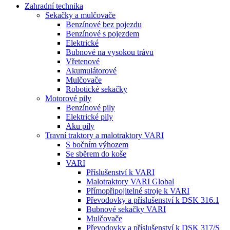
Zahradní technika
Sekačky a mulčovače
Benzínové bez pojezdu
Benzínové s pojezdem
Elektrické
Bubnové na vysokou trávu
Vřetenové
Akumulátorové
Mulčovače
Robotické sekačky
Motorové pily
Benzínové pily
Elektrické pily
Aku pily
Travní traktory a malotraktory VARI
S bočním výhozem
Se sběrem do koše
VARI
Příslušenství k VARI
Malotraktory VARI Global
Přímopřipojitelné stroje k VARI
Převodovky a příslušenství k DSK 316.1
Bubnové sekačky VARI
Mulčovače
Převodovky a příslušenství k DSK 317/S