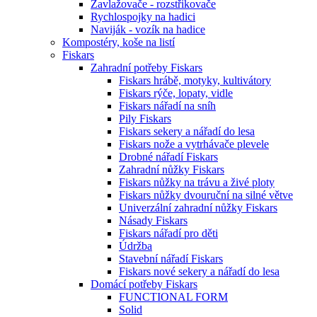
Zavlažovače - rozstřikovače
Rychlospojky na hadici
Naviják - vozík na hadice
Kompostéry, koše na listí
Fiskars
Zahradní potřeby Fiskars
Fiskars hrábě, motyky, kultivátory
Fiskars rýče, lopaty, vidle
Fiskars nářadí na sníh
Pily Fiskars
Fiskars sekery a nářadí do lesa
Fiskars nože a vytrhávače plevele
Drobné nářadí Fiskars
Zahradní nůžky Fiskars
Fiskars nůžky na trávu a živé ploty
Fiskars nůžky dvouruční na silné větve
Univerzální zahradní nůžky Fiskars
Násady Fiskars
Fiskars nářadí pro děti
Údržba
Stavební nářadí Fiskars
Fiskars nové sekery a nářadí do lesa
Domácí potřeby Fiskars
FUNCTIONAL FORM
Solid