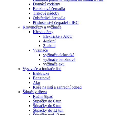
Domácí vodárny
Benzínová čerpadla
Tlakové nádoby
Odstředivá čerpadla
Příslušenství čerpadel a IBC
Křovinořezy a vyžínače
Křovinořezy
Elektrické a AKU
4-taktní
2-taktní
Vyžínače
vyžínače elektrické
vyžínače benzínové
vyžínače aku
Vysavače a foukače listí
Elektrické
Benzínové
Aku
Koše na listí a zahradní odpad
Štípačky dřeva
Ruční štípač
Štípačky do 6 tun
Štípačky do 9 tun
Štípačky do 12 tun
Štípačky nad 12 tun