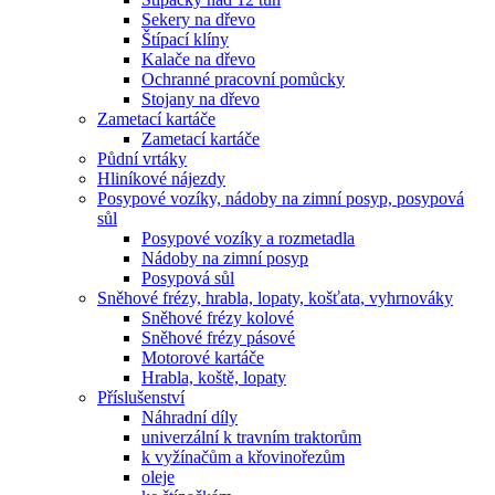
Sekery na dřevo
Štípací klíny
Kalače na dřevo
Ochranné pracovní pomůcky
Stojany na dřevo
Zametací kartáče
Zametací kartáče
Půdní vrtáky
Hliníkové nájezdy
Posypové vozíky, nádoby na zimní posyp, posypová
sůl
Posypové vozíky a rozmetadla
Nádoby na zimní posyp
Posypová sůl
Sněhové frézy, hrabla, lopaty, košťata, vyhrnováky
Sněhové frézy kolové
Sněhové frézy pásové
Motorové kartáče
Hrabla, koště, lopaty
Příslušenství
Náhradní díly
univerzální k travním traktorům
k vyžínačům a křovinořezům
oleje