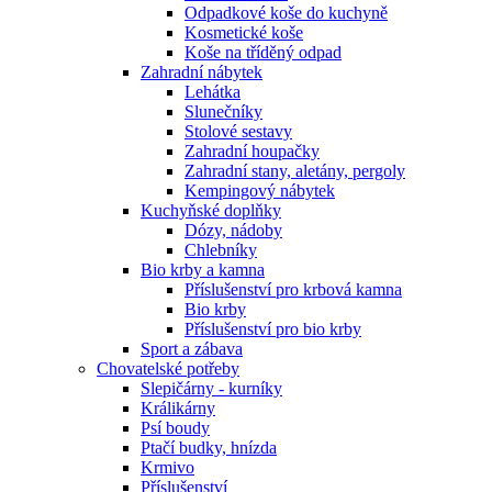
Odpadkové koše do kuchyně
Kosmetické koše
Koše na tříděný odpad
Zahradní nábytek
Lehátka
Slunečníky
Stolové sestavy
Zahradní houpačky
Zahradní stany, aletány, pergoly
Kempingový nábytek
Kuchyňské doplňky
Dózy, nádoby
Chlebníky
Bio krby a kamna
Příslušenství pro krbová kamna
Bio krby
Příslušenství pro bio krby
Sport a zábava
Chovatelské potřeby
Slepičárny - kurníky
Králikárny
Psí boudy
Ptačí budky, hnízda
Krmivo
Příslušenství