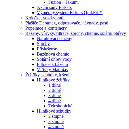
Fuzion - Takumi
Akční sady Fiskars
Výměnný systém Fiskars QuikFit™
Kolečka, vozíky, rudl
Plašiče Deramax, odpuzovače, návnady, pasti
Popelnice a kontejnery
Bazény, vířivky, filtrace, sprchy, chemie, solární ohřevy
Nafukovací bazény
Sprchy
Příslušenství
Bazénová chemie
Solární ohřev vody
Filtrace k bázénu
Vířivky Matthias
Žebříky, schůdky, lešení
Hliníkové žebříky
1 dílné
2 dílné
3 dílné
4 dílné
Teleskopické
Hliníkové schůdky
2 stupně
3 stupně
4 stupně