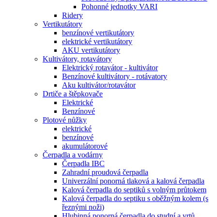
Pohonné jednotky VARI
Ridery
Vertikutátory
benzínové vertikutátory
elektrické vertikutátory
AKU vertikutátory
Kultivátory, rotavátory
Elektrický rotavátor - kultivátor
Benzínové kultivátory - rotávatory
Aku kultivátor/rotavátor
Drtiče a štěpkovače
Elektrické
Benzínové
Plotové nůžky
elektrické
benzínové
akumulátorové
Čerpadla a vodárny
Čerpadla IBC
Zahradní proudová čerpadla
Univerzální ponorná tlaková a kalová čerpadla
Kalová čerpadla do septiků s volným průtokem
Kalová čerpadla do septiku s oběžným kolem (s
řeznými noži)
Hlubinná ponorná čerpadla do studní a vrtů