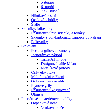
5 stupňů
6 stupňů
7 a 8 stupňů
Hliníkové lešení
Ocelové schůdky
Štafle
Skleníky, foliovníky
Příslušenství pro skleníky a foliáky
Skleníky z polykarbonátu Canopia by Palram
Foliovníky
Grilování
Pečící a grilovací kameny
Jednorázové nádobí
Talíře All-in-one
Designové talíře Milan
Metalízové příbory
Grily elektrické
Multifunkční zařízení
Grily na dřevěné uhlí
Plynové grily
Příslušenství ke grilování
Ohniště
Interiérové a exteriérové doplňky
Odpadkové koše
Venkovní koše