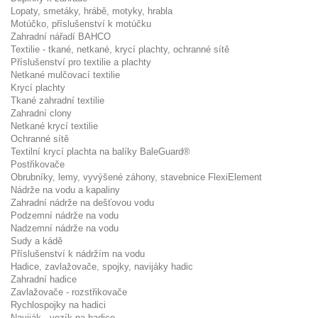
Lopaty, smetáky, hrábě, motyky, hrabla
Motúčko, příslušenství k motúčku
Zahradní nářadí BAHCO
Textilie - tkané, netkané, krycí plachty, ochranné sítě
Příslušenství pro textilie a plachty
Netkané mulčovací textilie
Krycí plachty
Tkané zahradní textilie
Zahradní clony
Netkané krycí textilie
Ochranné sítě
Textilní krycí plachta na balíky BaleGuard®
Postřikovače
Obrubníky, lemy, vyvýšené záhony, stavebnice FlexiElement
Nádrže na vodu a kapaliny
Zahradní nádrže na dešťovou vodu
Podzemní nádrže na vodu
Nadzemní nádrže na vodu
Sudy a kádě
Příslušenství k nádržím na vodu
Hadice, zavlažovače, spojky, navijáky hadic
Zahradní hadice
Zavlažovače - rozstřikovače
Rychlospojky na hadici
Naviják - vozík na hadice