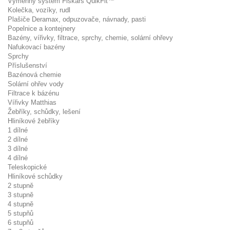
Výměnný systém Fiskars QuikFit™
Kolečka, vozíky, rudl
Plašiče Deramax, odpuzovače, návnady, pasti
Popelnice a kontejnery
Bazény, vířivky, filtrace, sprchy, chemie, solární ohřevy
Nafukovací bazény
Sprchy
Příslušenství
Bazénová chemie
Solární ohřev vody
Filtrace k bázénu
Vířivky Matthias
Žebříky, schůdky, lešení
Hliníkové žebříky
1 dílné
2 dílné
3 dílné
4 dílné
Teleskopické
Hliníkové schůdky
2 stupně
3 stupně
4 stupně
5 stupňů
6 stupňů