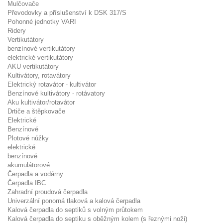
Mulčovače
Převodovky a příslušenství k DSK 317/S
Pohonné jednotky VARI
Ridery
Vertikutátory
benzínové vertikutátory
elektrické vertikutátory
AKU vertikutátory
Kultivátory, rotavátory
Elektrický rotavátor - kultivátor
Benzínové kultivátory - rotávatory
Aku kultivátor/rotavátor
Drtiče a štěpkovače
Elektrické
Benzínové
Plotové nůžky
elektrické
benzínové
akumulátorové
Čerpadla a vodárny
Čerpadla IBC
Zahradní proudová čerpadla
Univerzální ponorná tlaková a kalová čerpadla
Kalová čerpadla do septiků s volným průtokem
Kalová čerpadla do septiku s oběžným kolem (s řeznými noži)