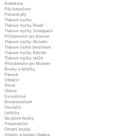
Kolébkové
Pily kotoučové
Ponorné pily
Tlakové myčky
Tlakové myčky Riwall
Tlakové myčky Scheppach
Příslušenství pro Kärcher
Tlakové myčky Michelin
Tlakové čističe benzínové
Tlakové myčky Kärcher
Tlakové myčky VeGA
Příslušenství pro Michelin
Brusky a leštičky
Pásové
Vibrační
Přímé
Úhlové
Excentrické
Dvoukotoučové
Oscilační
Leštičky
Na pilové řezězy
Pneumatické
Ostatní brusky
Vrtačky a bourací kladiva