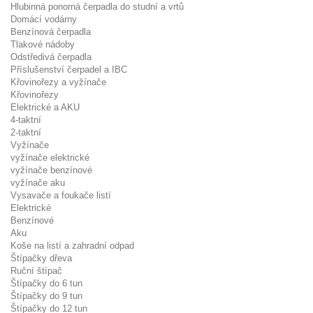
Hlubinná ponorná čerpadla do studní a vrtů
Domácí vodárny
Benzínová čerpadla
Tlakové nádoby
Odstředivá čerpadla
Příslušenství čerpadel a IBC
Křovinořezy a vyžínače
Křovinořezy
Elektrické a AKU
4-taktní
2-taktní
Vyžínače
vyžínače elektrické
vyžínače benzínové
vyžínače aku
Vysavače a foukače listí
Elektrické
Benzínové
Aku
Koše na listí a zahradní odpad
Štípačky dřeva
Ruční štípač
Štípačky do 6 tun
Štípačky do 9 tun
Štípačky do 12 tun