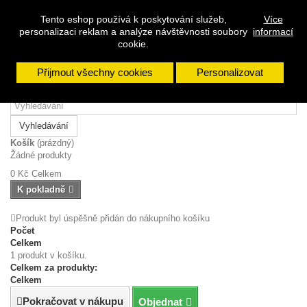
Přihlásit se
Tento eshop používá k poskytování služeb,
Více
Napište nám
personalizaci reklam a analýze návštěvnosti soubory
informací
Zavolejte nám:
608 963 288
cookie.
Přijmout všechny cookies
Personalizovat
Vyhledávání
Košík
(prázdný)
Žádné produkty
0 Kč
Celkem
K pokladně
Produkt byl úspěšně přidán do nákupního košíku
Počet
Celkem
1 produkt v košíku.
Celkem za produkty:
Celkem
Pokračovat v nákupu
Objednat