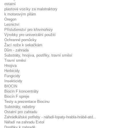
ostatní
plastové vozíky za malotraktory
k motorovým pilám
Oregon
Lesnictví
Příslušenství pro křovinořezy
Výrobky pro univerzální použití
Ochranné pomůcky
Žací nože k sekačkám
Dům - zahrada
Substráty, hnojiva, postřiky, travní směsi
Travní směsi
Hnojiva
Herbicidy
Fungicidy
Insekticidy
BIOCIN
Biocin F koncentráty
Biocin F spreje
Testy a prezentace Biocinu
Substráty, rašeliny
Ostatní pro zahradu
Zahrádkářské potřeby - nářadí-lopaty-hrabla-hrábě-atd...
Nářadí na zahradu Extol
Doplňky k zahradě