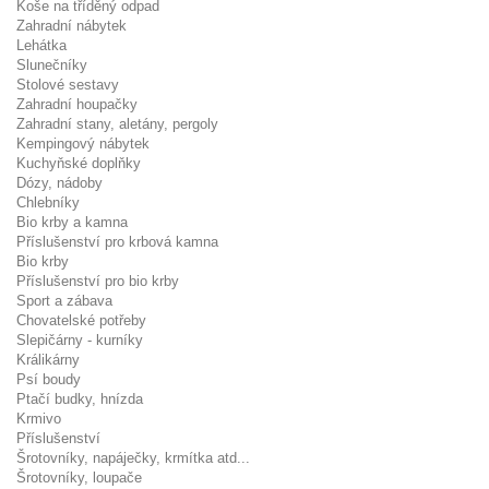
Koše na tříděný odpad
Zahradní nábytek
Lehátka
Slunečníky
Stolové sestavy
Zahradní houpačky
Zahradní stany, aletány, pergoly
Kempingový nábytek
Kuchyňské doplňky
Dózy, nádoby
Chlebníky
Bio krby a kamna
Příslušenství pro krbová kamna
Bio krby
Příslušenství pro bio krby
Sport a zábava
Chovatelské potřeby
Slepičárny - kurníky
Králikárny
Psí boudy
Ptačí budky, hnízda
Krmivo
Příslušenství
Šrotovníky, napáječky, krmítka atd...
Šrotovníky, loupače