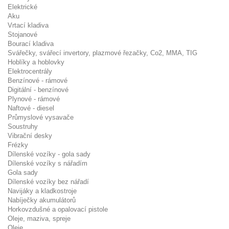
Elektrické
Aku
Vrtací kladiva
Stojanové
Bourací kladiva
Svářečky, svářecí invertory, plazmové řezačky, Co2, MMA, TIG
Hoblíky a hoblovky
Elektrocentrály
Benzínové - rámové
Digitální - benzínové
Plynové - rámové
Naftové - diesel
Průmyslové vysavače
Soustruhy
Vibrační desky
Frézky
Dílenské vozíky - gola sady
Dílenské vozíky s nářadím
Gola sady
Dílenské vozíky bez nářadí
Navijáky a kladkostroje
Nabíječky akumulátorů
Horkovzdušné a opalovací pistole
Oleje, maziva, spreje
Oleje