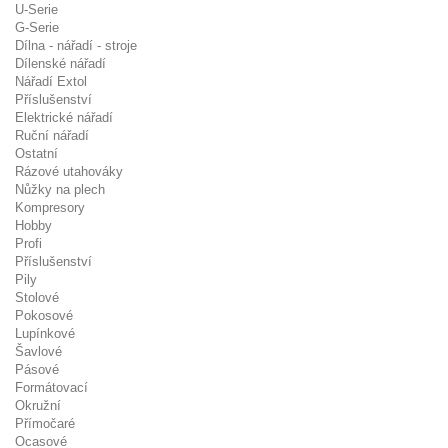
U-Serie
G-Serie
Dílna - nářadí - stroje
Dílenské nářadí
Nářadí Extol
Příslušenství
Elektrické nářadí
Ruční nářadí
Ostatní
Rázové utahováky
Nůžky na plech
Kompresory
Hobby
Profi
Příslušenství
Pily
Stolové
Pokosové
Lupínkové
Šavlové
Pásové
Formátovací
Okružní
Přímočaré
Ocasové