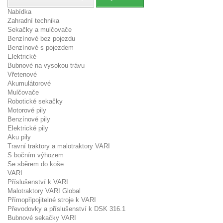
Nabídka
Zahradní technika
Sekačky a mulčovače
Benzínové bez pojezdu
Benzínové s pojezdem
Elektrické
Bubnové na vysokou trávu
Vřetenové
Akumulátorové
Mulčovače
Robotické sekačky
Motorové pily
Benzínové pily
Elektrické pily
Aku pily
Travní traktory a malotraktory VARI
S bočním výhozem
Se sběrem do koše
VARI
Příslušenství k VARI
Malotraktory VARI Global
Přímopřipojitelné stroje k VARI
Převodovky a příslušenství k DSK 316.1
Bubnové sekačky VARI