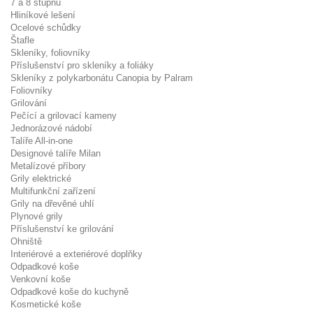
7 a 8 stupňů
Hliníkové lešení
Ocelové schůdky
Štafle
Skleníky, foliovníky
Příslušenství pro skleníky a foliáky
Skleníky z polykarbonátu Canopia by Palram
Foliovníky
Grilování
Pečící a grilovací kameny
Jednorázové nádobí
Talíře All-in-one
Designové talíře Milan
Metalízové příbory
Grily elektrické
Multifunkční zařízení
Grily na dřevěné uhlí
Plynové grily
Příslušenství ke grilování
Ohniště
Interiérové a exteriérové doplňky
Odpadkové koše
Venkovní koše
Odpadkové koše do kuchyně
Kosmetické koše