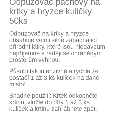
Odpuzovač pachový na
krtky a hryzce kuličky
50ks
Odpuzovač na krtky a hryzce
obsahuje velmi silně zapáchající
přírodní látky, které jsou hlodavcům
nepříjemné a raději se chráněným
prostorům vyhnou.
Působí tak intenzivně a rychle že
postačí 1 až 3 ks kuliček na dané
místo!
Snadné použití: Krtek odkopněte
krtinu, vložte do díry 1 až 3 ks
kuliček a krtinu zahrábněte zpět.