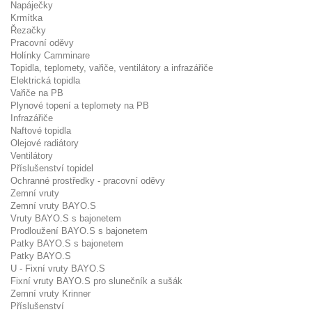
Napáječky
Krmítka
Řezačky
Pracovní oděvy
Holínky Camminare
Topidla, teplomety, vařiče, ventilátory a infrazářiče
Elektrická topidla
Vařiče na PB
Plynové topení a teplomety na PB
Infrazářiče
Naftové topidla
Olejové radiátory
Ventilátory
Příslušenství topidel
Ochranné prostředky - pracovní oděvy
Zemní vruty
Zemní vruty BAYO.S
Vruty BAYO.S s bajonetem
Prodloužení BAYO.S s bajonetem
Patky BAYO.S s bajonetem
Patky BAYO.S
U - Fixní vruty BAYO.S
Fixní vruty BAYO.S pro slunečník a sušák
Zemní vruty Krinner
Příslušenství