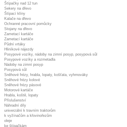
Štípačky nad 12 tun
Sekery na dřevo
Štípací klíny
Kalače na dřevo
Ochranné pracovní pomůcky
Stojany na dřevo
Zametací kartáče
Zametací kartáče
Půdní vrtáky
Hliníkové nájezdy
Posypové vozíky, nádoby na zimní posyp, posypová sůl
Posypové vozíky a rozmetadla
Nádoby na zimní posyp
Posypová sůl
Sněhové frézy, hrabla, lopaty, košťata, vyhrnováky
Sněhové frézy kolové
Sněhové frézy pásové
Motorové kartáče
Hrabla, koště, lopaty
Příslušenství
Náhradní díly
univerzální k travním traktorům
k vyžínačům a křovinořezům
oleje
ke štípačkám