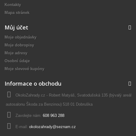
Kontakty
Mapa stránek
Můj účet
Moje objednávky
Moje dobropisy
Moje adresy
Osobní údaje
Moje slevové kupóny
Informace o obchodu
OkoloZahrady.cz - Robert Matyáš, Svatodušská 135 (bývalý areál
autosalonu Škoda za Benzinou) 518 01 Dobruška
Zavolejte nám:
608 963 288
E-mail:
okolozahrady@seznam.cz