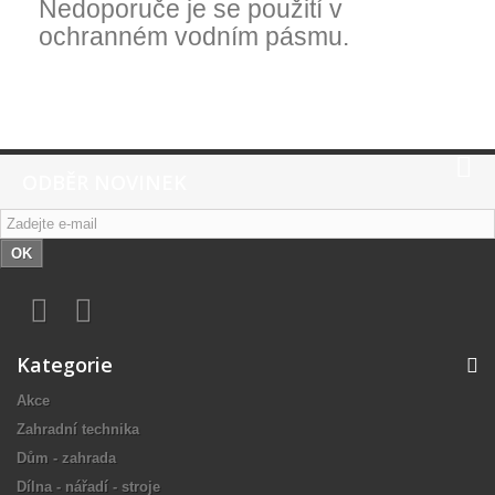
Nedoporuče je se použití v
ochranném vodním pásmu.
ODBĚR NOVINEK
OK
Kategorie
Akce
Zahradní technika
Dům - zahrada
Dílna - nářadí - stroje