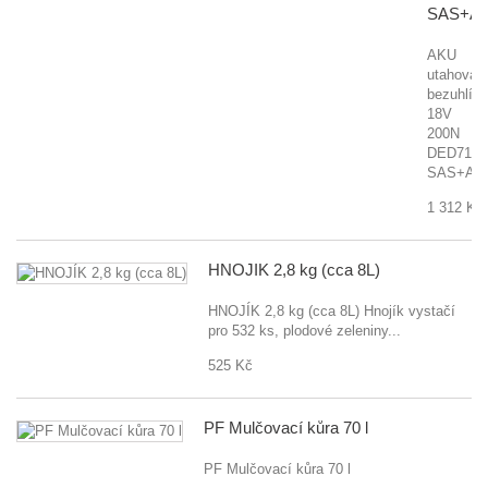
SAS+AL
AKU
utahovák
bezuhlík
18V
200N
DED7145
SAS+AL
1 312 Kč
HNOJÍK 2,8 kg (cca 8L)
HNOJÍK 2,8 kg (cca 8L) Hnojík vystačí
pro 532 ks, plodové zeleniny...
525 Kč
PF Mulčovací kůra 70 l
PF Mulčovací kůra 70 l