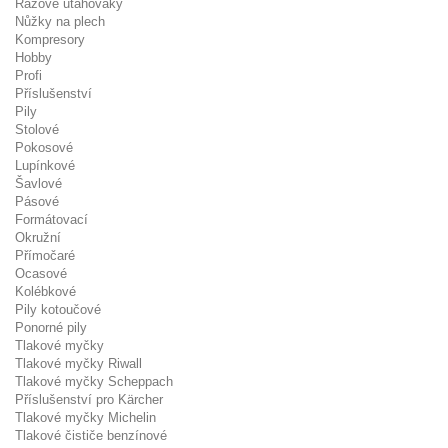
Rázové utahováky
Nůžky na plech
Kompresory
Hobby
Profi
Příslušenství
Pily
Stolové
Pokosové
Lupínkové
Šavlové
Pásové
Formátovací
Okružní
Přímočaré
Ocasové
Kolébkové
Pily kotoučové
Ponorné pily
Tlakové myčky
Tlakové myčky Riwall
Tlakové myčky Scheppach
Příslušenství pro Kärcher
Tlakové myčky Michelin
Tlakové čističe benzínové