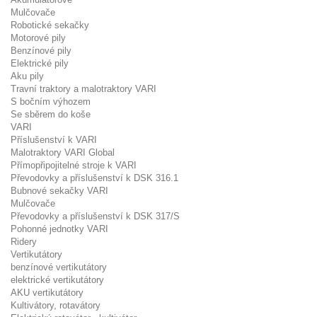
Mulčovače
Robotické sekačky
Motorové pily
Benzínové pily
Elektrické pily
Aku pily
Travní traktory a malotraktory VARI
S bočním výhozem
Se sběrem do koše
VARI
Příslušenství k VARI
Malotraktory VARI Global
Přímopřipojitelné stroje k VARI
Převodovky a příslušenství k DSK 316.1
Bubnové sekačky VARI
Mulčovače
Převodovky a příslušenství k DSK 317/S
Pohonné jednotky VARI
Ridery
Vertikutátory
benzínové vertikutátory
elektrické vertikutátory
AKU vertikutátory
Kultivátory, rotavátory