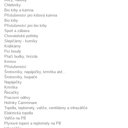
Chlebníky
Bio krby a kamna
Příslušenství pro krbová kamna
Bio krby
Příslušenství pro bio krby
Sport a zábava
Chovatelské potřeby
Slepičárny - kurníky
Králikárny
Psí boudy
Ptačí budky, hnízda
Krmivo
Příslušenství
Šrotovníky, napáječky, krmítka atd...
Šrotovníky, loupače
Napáječky
Krmítka
Řezačky
Pracovní oděvy
Holínky Camminare
Topidla, teplomety, vařiče, ventilátory a infrazářiče
Elektrická topidla
Vařiče na PB
Plynové topení a teplomety na PB