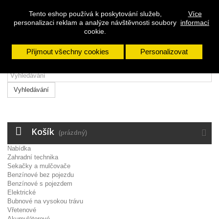
Přihlásit se
Tento eshop používá k poskytování služeb,
Více
Napište nám
personalizaci reklam a analýze návštěvnosti soubory
informací
Zavolejte nám:
608 963 288
cookie.
Přijmout všechny cookies
Personalizovat
Vyhledávání
Košík
(prázdný)
Nabídka
Zahradní technika
Sekačky a mulčovače
Benzínové bez pojezdu
Benzínové s pojezdem
Elektrické
Bubnové na vysokou trávu
Vřetenové
Akumulátorové