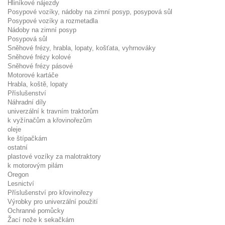
Hliníkové nájezdy
Posypové vozíky, nádoby na zimní posyp, posypová sůl
Posypové vozíky a rozmetadla
Nádoby na zimní posyp
Posypová sůl
Sněhové frézy, hrabla, lopaty, košťata, vyhrnováky
Sněhové frézy kolové
Sněhové frézy pásové
Motorové kartáče
Hrabla, koště, lopaty
Příslušenství
Náhradní díly
univerzální k travním traktorům
k vyžínačům a křovinořezům
oleje
ke štípačkám
ostatní
plastové vozíky za malotraktory
k motorovým pilám
Oregon
Lesnictví
Příslušenství pro křovinořezy
Výrobky pro univerzální použití
Ochranné pomůcky
Žací nože k sekačkám