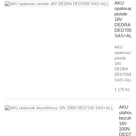
AKU
opalovací
pistole
18V
DEDRA
DED7058
SAS+ALL
AKU
opalovací
pistole
18V
DEDRA
DED7058
SAS+ALL
1 175 Kč
AKU
utahová
bezuhlí
18V
200N
DED714