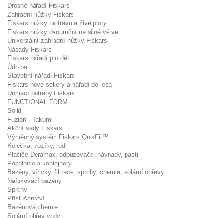
Drobné nářadí Fiskars
Zahradní nůžky Fiskars
Fiskars nůžky na trávu a živé ploty
Fiskars nůžky dvouruční na silné větve
Univerzální zahradní nůžky Fiskars
Násady Fiskars
Fiskars nářadí pro děti
Údržba
Stavební nářadí Fiskars
Fiskars nové sekery a nářadí do lesa
Domácí potřeby Fiskars
FUNCTIONAL FORM
Solid
Fuzion - Takumi
Akční sady Fiskars
Výměnný systém Fiskars QuikFit™
Kolečka, vozíky, rudl
Plašiče Deramax, odpuzovače, návnady, pasti
Popelnice a kontejnery
Bazény, vířivky, filtrace, sprchy, chemie, solární ohřevy
Nafukovací bazény
Sprchy
Příslušenství
Bazénová chemie
Solární ohřev vody