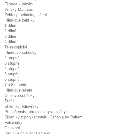
Filtrace k bázénu
Vířivky Matthias
Žebříky, schůdky, lešení
Hliníkové žebříky
1 dílné
2 dílné
3 dílné
4 dílné
Teleskopické
Hliníkové schůdky
2 stupně
3 stupně
4 stupně
5 stupňů
6 stupňů
7 a 8 stupňů
Hliníkové lešení
Ocelové schůdky
Štafle
Skleníky, foliovníky
Příslušenství pro skleníky a foliáky
Skleníky z polykarbonátu Canopia by Palram
Foliovníky
Grilování
Pečící a grilovací kameny