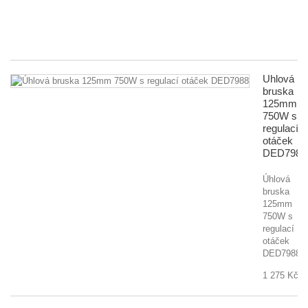
8
fu
40
Úhlová
bruska
125mm
750W s
regulací
otáček
DED7988
Úhlová
bruska
125mm
750W s
regulací
otáček
DED7988
1 275 Kč