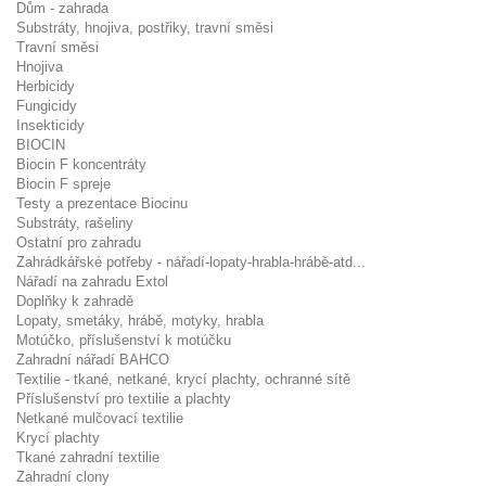
Dům - zahrada
Substráty, hnojiva, postřiky, travní směsi
Travní směsi
Hnojiva
Herbicidy
Fungicidy
Insekticidy
BIOCIN
Biocin F koncentráty
Biocin F spreje
Testy a prezentace Biocinu
Substráty, rašeliny
Ostatní pro zahradu
Zahrádkářské potřeby - nářadí-lopaty-hrabla-hrábě-atd...
Nářadí na zahradu Extol
Doplňky k zahradě
Lopaty, smetáky, hrábě, motyky, hrabla
Motúčko, příslušenství k motúčku
Zahradní nářadí BAHCO
Textilie - tkané, netkané, krycí plachty, ochranné sítě
Příslušenství pro textilie a plachty
Netkané mulčovací textilie
Krycí plachty
Tkané zahradní textilie
Zahradní clony