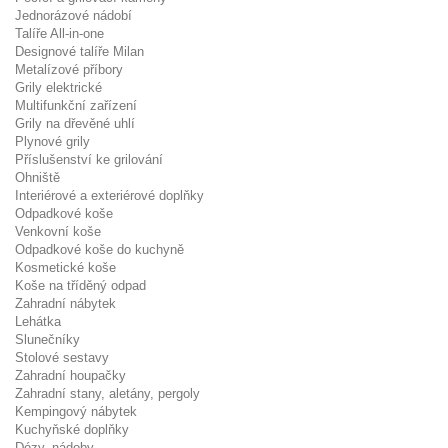
Jednorázové nádobí
Talíře All-in-one
Designové talíře Milan
Metalízové příbory
Grily elektrické
Multifunkční zařízení
Grily na dřevěné uhlí
Plynové grily
Příslušenství ke grilování
Ohniště
Interiérové a exteriérové doplňky
Odpadkové koše
Venkovní koše
Odpadkové koše do kuchyně
Kosmetické koše
Koše na tříděný odpad
Zahradní nábytek
Lehátka
Slunečníky
Stolové sestavy
Zahradní houpačky
Zahradní stany, aletány, pergoly
Kempingový nábytek
Kuchyňské doplňky
Dózy, nádoby