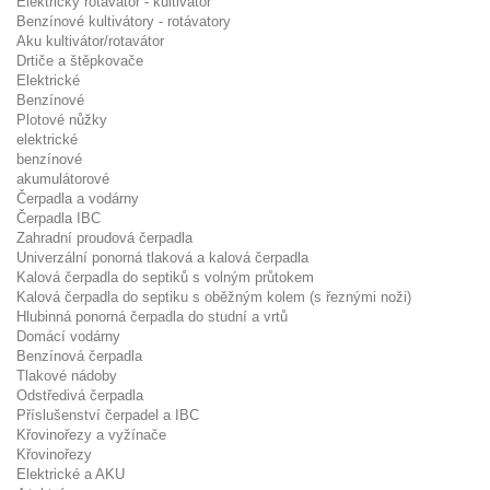
Elektrický rotavátor - kultivátor
Benzínové kultivátory - rotávatory
Aku kultivátor/rotavátor
Drtiče a štěpkovače
Elektrické
Benzínové
Plotové nůžky
elektrické
benzínové
akumulátorové
Čerpadla a vodárny
Čerpadla IBC
Zahradní proudová čerpadla
Univerzální ponorná tlaková a kalová čerpadla
Kalová čerpadla do septiků s volným průtokem
Kalová čerpadla do septiku s oběžným kolem (s řeznými noži)
Hlubinná ponorná čerpadla do studní a vrtů
Domácí vodárny
Benzínová čerpadla
Tlakové nádoby
Odstředivá čerpadla
Příslušenství čerpadel a IBC
Křovinořezy a vyžínače
Křovinořezy
Elektrické a AKU