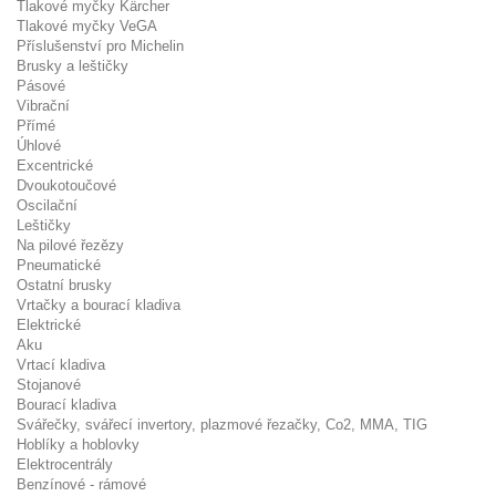
Tlakové myčky Kärcher
Tlakové myčky VeGA
Příslušenství pro Michelin
Brusky a leštičky
Pásové
Vibrační
Přímé
Úhlové
Excentrické
Dvoukotoučové
Oscilační
Leštičky
Na pilové řezězy
Pneumatické
Ostatní brusky
Vrtačky a bourací kladiva
Elektrické
Aku
Vrtací kladiva
Stojanové
Bourací kladiva
Svářečky, svářecí invertory, plazmové řezačky, Co2, MMA, TIG
Hoblíky a hoblovky
Elektrocentrály
Benzínové - rámové