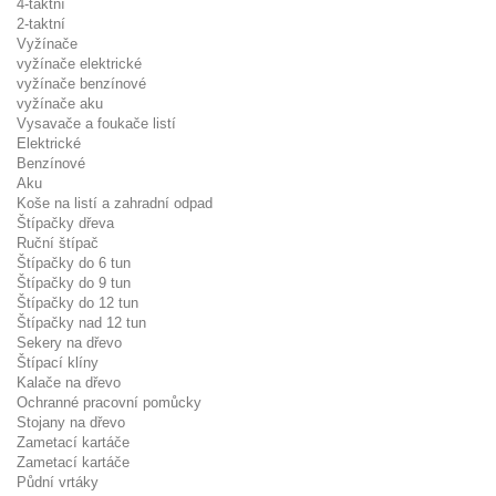
4-taktní
2-taktní
Vyžínače
vyžínače elektrické
vyžínače benzínové
vyžínače aku
Vysavače a foukače listí
Elektrické
Benzínové
Aku
Koše na listí a zahradní odpad
Štípačky dřeva
Ruční štípač
Štípačky do 6 tun
Štípačky do 9 tun
Štípačky do 12 tun
Štípačky nad 12 tun
Sekery na dřevo
Štípací klíny
Kalače na dřevo
Ochranné pracovní pomůcky
Stojany na dřevo
Zametací kartáče
Zametací kartáče
Půdní vrtáky