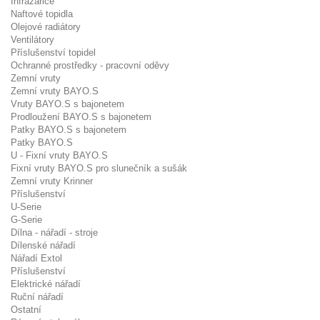
Infrazářiče
Naftové topidla
Olejové radiátory
Ventilátory
Příslušenství topidel
Ochranné prostředky - pracovní oděvy
Zemní vruty
Zemní vruty BAYO.S
Vruty BAYO.S s bajonetem
Prodloužení BAYO.S s bajonetem
Patky BAYO.S s bajonetem
Patky BAYO.S
U - Fixní vruty BAYO.S
Fixní vruty BAYO.S pro slunečník a sušák
Zemní vruty Krinner
Příslušenství
U-Serie
G-Serie
Dílna - nářadí - stroje
Dílenské nářadí
Nářadí Extol
Příslušenství
Elektrické nářadí
Ruční nářadí
Ostatní