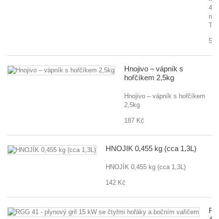
44
m
TE
550
Hnojivo – vápník s
hořčíkem 2,5kg
Hnojivo – vápník s hořčíkem
2,5kg
187 Kč
HNOJÍK 0,455 kg (cca 1,3L)
HNOJÍK 0,455 kg (cca 1,3L)
142 Kč
R