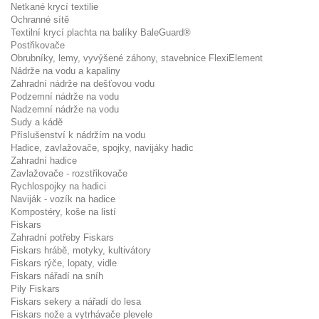
Netkané krycí textilie
Ochranné sítě
Textilní krycí plachta na balíky BaleGuard®
Postřikovače
Obrubníky, lemy, vyvýšené záhony, stavebnice FlexiElement
Nádrže na vodu a kapaliny
Zahradní nádrže na dešťovou vodu
Podzemní nádrže na vodu
Nadzemní nádrže na vodu
Sudy a kádě
Příslušenství k nádržím na vodu
Hadice, zavlažovače, spojky, navijáky hadic
Zahradní hadice
Zavlažovače - rozstřikovače
Rychlospojky na hadici
Naviják - vozík na hadice
Kompostéry, koše na listí
Fiskars
Zahradní potřeby Fiskars
Fiskars hrábě, motyky, kultivátory
Fiskars rýče, lopaty, vidle
Fiskars nářadí na sníh
Pily Fiskars
Fiskars sekery a nářadí do lesa
Fiskars nože a vytrhávače plevele