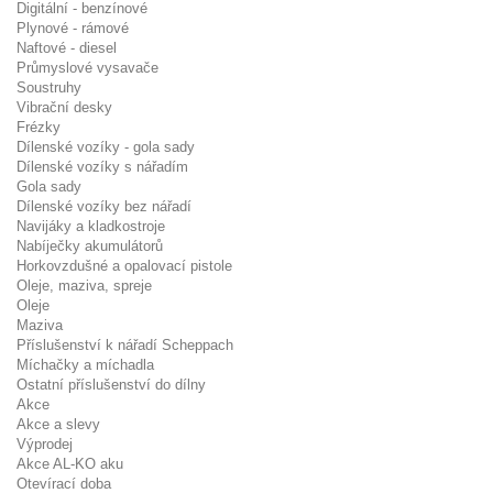
Digitální - benzínové
Plynové - rámové
Naftové - diesel
Průmyslové vysavače
Soustruhy
Vibrační desky
Frézky
Dílenské vozíky - gola sady
Dílenské vozíky s nářadím
Gola sady
Dílenské vozíky bez nářadí
Navijáky a kladkostroje
Nabíječky akumulátorů
Horkovzdušné a opalovací pistole
Oleje, maziva, spreje
Oleje
Maziva
Příslušenství k nářadí Scheppach
Míchačky a míchadla
Ostatní příslušenství do dílny
Akce
Akce a slevy
Výprodej
Akce AL-KO aku
Otevírací doba