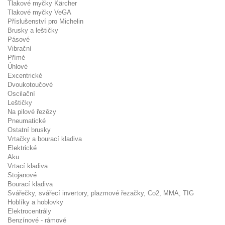
Tlakové myčky Kärcher
Tlakové myčky VeGA
Příslušenství pro Michelin
Brusky a leštičky
Pásové
Vibrační
Přímé
Úhlové
Excentrické
Dvoukotoučové
Oscilační
Leštičky
Na pilové řezězy
Pneumatické
Ostatní brusky
Vrtačky a bourací kladiva
Elektrické
Aku
Vrtací kladiva
Stojanové
Bourací kladiva
Svářečky, svářecí invertory, plazmové řezačky, Co2, MMA, TIG
Hoblíky a hoblovky
Elektrocentrály
Benzínové - rámové