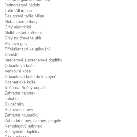
Jednorázové nádobí
Talíře All-in-one
Designové talíře Milan
Metalízové příbory
Grily elektrické
Multifunkční zařízení
Grily na dřevěné uhlí
Plynové grily
Příslušenství ke grilování
Ohniště
Interiérové a exteriérové doplňky
Odpadkové koše
Venkovní koše
Odpadkové koše do kuchyně
Kosmetické koše
Koše na tříděný odpad
Zahradní nábytek
Lehátka
Slunečníky
Stolové sestavy
Zahradní houpačky
Zahradní stany, aletány, pergoly
Kempingový nábytek
Kuchyňské doplňky