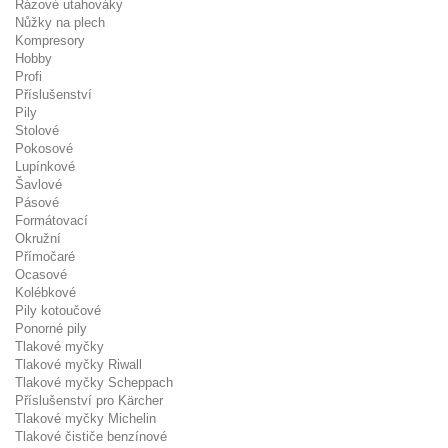
Rázové utahováky
Nůžky na plech
Kompresory
Hobby
Profi
Příslušenství
Pily
Stolové
Pokosové
Lupínkové
Šavlové
Pásové
Formátovací
Okružní
Přímočaré
Ocasové
Kolébkové
Pily kotoučové
Ponorné pily
Tlakové myčky
Tlakové myčky Riwall
Tlakové myčky Scheppach
Příslušenství pro Kärcher
Tlakové myčky Michelin
Tlakové čističe benzínové