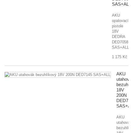
SAS+ALL
AKU
opalovací
pistole
18V
DEDRA
DED7058
SAS+ALL
1 175 Kč
AKU
utahová
bezuhlí
18V
200N
DED714
SAS+AL
AKU
utahovák
bezuhlík