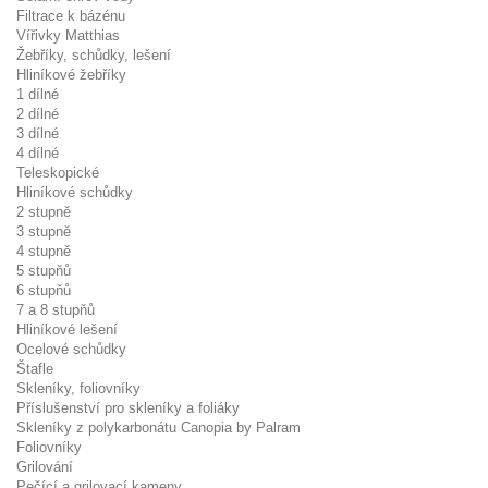
Filtrace k bázénu
Vířivky Matthias
Žebříky, schůdky, lešení
Hliníkové žebříky
1 dílné
2 dílné
3 dílné
4 dílné
Teleskopické
Hliníkové schůdky
2 stupně
3 stupně
4 stupně
5 stupňů
6 stupňů
7 a 8 stupňů
Hliníkové lešení
Ocelové schůdky
Štafle
Skleníky, foliovníky
Příslušenství pro skleníky a foliáky
Skleníky z polykarbonátu Canopia by Palram
Foliovníky
Grilování
Pečící a grilovací kameny