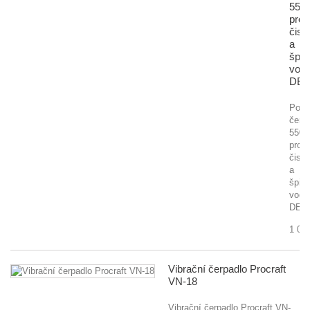
550
pro
čist
a
špin
vod
DED
Pono
čerp
550
pro
čisto
a
špin
vodu
DED
1 00
Vibrační čerpadlo Procraft
VN-18
Vibrační čerpadlo Procraft VN-