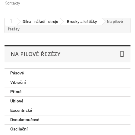
Kontakty
Dílna - nářadí - stroje
Brusky a leštičky
Na pilové
řezězy
NA PILOVÉ ŘEZĚZY
Pásové
Vibrační
Přímé
Úhlové
Excentrické
Dvoukotoučové
Oscilační