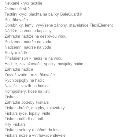
Netkané krycí textilie
Ochranné sítě
Textilní krycí plachta na balíky BaleGuard®
Postřikovače
Obrubníky, lemy, vyvýšené záhony, stavebnice FlexiElement
Nádrže na vodu a kapaliny
Zahradní nádrže na dešťovou vodu
Podzemní nádrže na vodu
Nadzemní nádrže na vodu
Sudy a kádě
Příslušenství k nádržím na vodu
Hadice, zavlažovače, spojky, navijáky hadic
Zahradní hadice
Zavlažovače - rozstřikovače
Rychlospojky na hadici
Naviják - vozík na hadice
Kompostéry, koše na listí
Fiskars
Zahradní potřeby Fiskars
Fiskars hrábě, motyky, kultivátory
Fiskars rýče, lopaty, vidle
Fiskars nářadí na sníh
Pily Fiskars
Fiskars sekery a nářadí do lesa
Fiskars nože a vytrhávače plevele