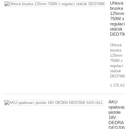
Úhlová
bruska
125mm
750W s
regulací
otáček
DED7988
Úhlová
bruska
125mm
750W s
regulací
otáček
DED7988
1 275 Kč
AKU
opalovací
pistole
18V
DEDRA
DED7058