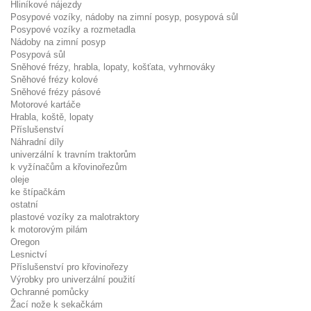
Hliníkové nájezdy
Posypové vozíky, nádoby na zimní posyp, posypová sůl
Posypové vozíky a rozmetadla
Nádoby na zimní posyp
Posypová sůl
Sněhové frézy, hrabla, lopaty, košťata, vyhrnováky
Sněhové frézy kolové
Sněhové frézy pásové
Motorové kartáče
Hrabla, koště, lopaty
Příslušenství
Náhradní díly
univerzální k travním traktorům
k vyžínačům a křovinořezům
oleje
ke štípačkám
ostatní
plastové vozíky za malotraktory
k motorovým pilám
Oregon
Lesnictví
Příslušenství pro křovinořezy
Výrobky pro univerzální použití
Ochranné pomůcky
Žací nože k sekačkám