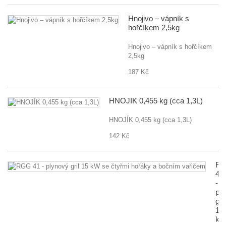
Hnojivo – vápník s
hořčíkem 2,5kg
Hnojivo – vápník s hořčíkem
2,5kg
187 Kč
HNOJÍK 0,455 kg (cca 1,3L)
HNOJÍK 0,455 kg (cca 1,3L)
142 Kč
R
41
-
pl
gril
15
k