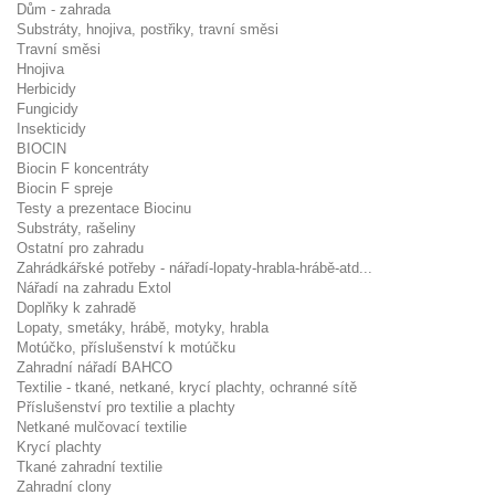
Dům - zahrada
Substráty, hnojiva, postřiky, travní směsi
Travní směsi
Hnojiva
Herbicidy
Fungicidy
Insekticidy
BIOCIN
Biocin F koncentráty
Biocin F spreje
Testy a prezentace Biocinu
Substráty, rašeliny
Ostatní pro zahradu
Zahrádkářské potřeby - nářadí-lopaty-hrabla-hrábě-atd...
Nářadí na zahradu Extol
Doplňky k zahradě
Lopaty, smetáky, hrábě, motyky, hrabla
Motúčko, příslušenství k motúčku
Zahradní nářadí BAHCO
Textilie - tkané, netkané, krycí plachty, ochranné sítě
Příslušenství pro textilie a plachty
Netkané mulčovací textilie
Krycí plachty
Tkané zahradní textilie
Zahradní clony