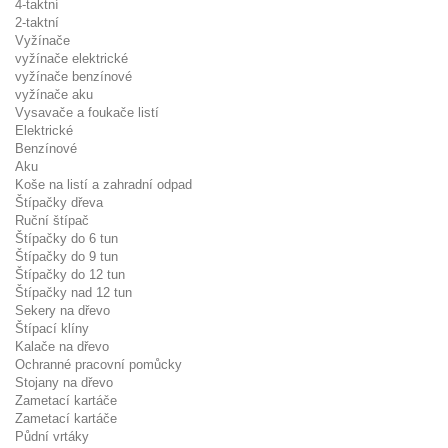
4-taktní
2-taktní
Vyžínače
vyžínače elektrické
vyžínače benzínové
vyžínače aku
Vysavače a foukače listí
Elektrické
Benzínové
Aku
Koše na listí a zahradní odpad
Štípačky dřeva
Ruční štípač
Štípačky do 6 tun
Štípačky do 9 tun
Štípačky do 12 tun
Štípačky nad 12 tun
Sekery na dřevo
Štípací klíny
Kalače na dřevo
Ochranné pracovní pomůcky
Stojany na dřevo
Zametací kartáče
Zametací kartáče
Půdní vrtáky