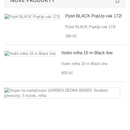
NOVÉ PRODUKTY
Pytel BLACK PopUp vak 172l
Pytel BLACK PopUp vak 172l
399 Kč
Vodní mlha 15 m Black line
Vodní mlha 15 m Black line
600 Kč
St
n
za
G
D
8
fl
př