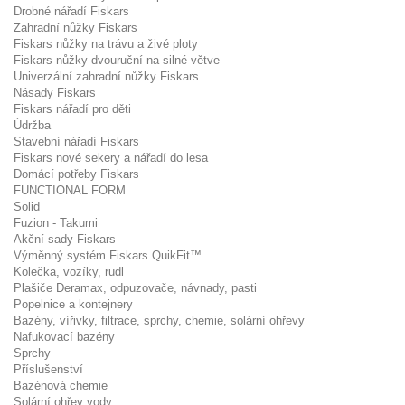
Drobné nářadí Fiskars
Zahradní nůžky Fiskars
Fiskars nůžky na trávu a živé ploty
Fiskars nůžky dvouruční na silné větve
Univerzální zahradní nůžky Fiskars
Násady Fiskars
Fiskars nářadí pro děti
Údržba
Stavební nářadí Fiskars
Fiskars nové sekery a nářadí do lesa
Domácí potřeby Fiskars
FUNCTIONAL FORM
Solid
Fuzion - Takumi
Akční sady Fiskars
Výměnný systém Fiskars QuikFit™
Kolečka, vozíky, rudl
Plašiče Deramax, odpuzovače, návnady, pasti
Popelnice a kontejnery
Bazény, vířivky, filtrace, sprchy, chemie, solární ohřevy
Nafukovací bazény
Sprchy
Příslušenství
Bazénová chemie
Solární ohřev vody