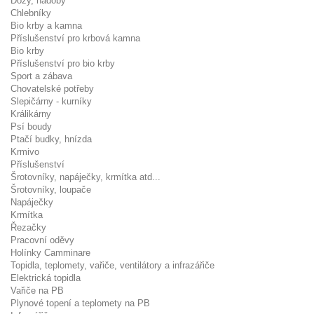
Dózy, nádoby
Chlebníky
Bio krby a kamna
Příslušenství pro krbová kamna
Bio krby
Příslušenství pro bio krby
Sport a zábava
Chovatelské potřeby
Slepičárny - kurníky
Králikárny
Psí boudy
Ptačí budky, hnízda
Krmivo
Příslušenství
Šrotovníky, napáječky, krmítka atd...
Šrotovníky, loupače
Napáječky
Krmítka
Řezačky
Pracovní oděvy
Holínky Camminare
Topidla, teplomety, vařiče, ventilátory a infrazářiče
Elektrická topidla
Vařiče na PB
Plynové topení a teplomety na PB