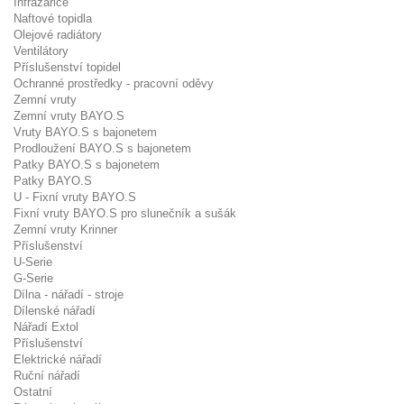
Infrazářiče
Naftové topidla
Olejové radiátory
Ventilátory
Příslušenství topidel
Ochranné prostředky - pracovní oděvy
Zemní vruty
Zemní vruty BAYO.S
Vruty BAYO.S s bajonetem
Prodloužení BAYO.S s bajonetem
Patky BAYO.S s bajonetem
Patky BAYO.S
U - Fixní vruty BAYO.S
Fixní vruty BAYO.S pro slunečník a sušák
Zemní vruty Krinner
Příslušenství
U-Serie
G-Serie
Dílna - nářadí - stroje
Dílenské nářadí
Nářadí Extol
Příslušenství
Elektrické nářadí
Ruční nářadí
Ostatní