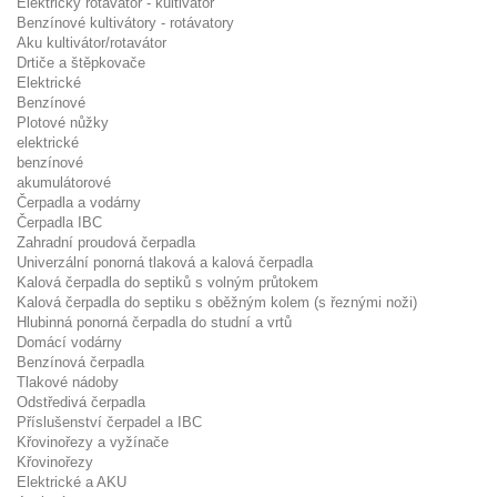
Elektrický rotavátor - kultivátor
Benzínové kultivátory - rotávatory
Aku kultivátor/rotavátor
Drtiče a štěpkovače
Elektrické
Benzínové
Plotové nůžky
elektrické
benzínové
akumulátorové
Čerpadla a vodárny
Čerpadla IBC
Zahradní proudová čerpadla
Univerzální ponorná tlaková a kalová čerpadla
Kalová čerpadla do septiků s volným průtokem
Kalová čerpadla do septiku s oběžným kolem (s řeznými noži)
Hlubinná ponorná čerpadla do studní a vrtů
Domácí vodárny
Benzínová čerpadla
Tlakové nádoby
Odstředivá čerpadla
Příslušenství čerpadel a IBC
Křovinořezy a vyžínače
Křovinořezy
Elektrické a AKU