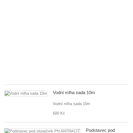
5
tr
m
St
na
za
G
D
80
fle
př
5..
55
Vodní mlha sada 10m
Vodní mlha sada 10m
600 Kč
Podstavec pod