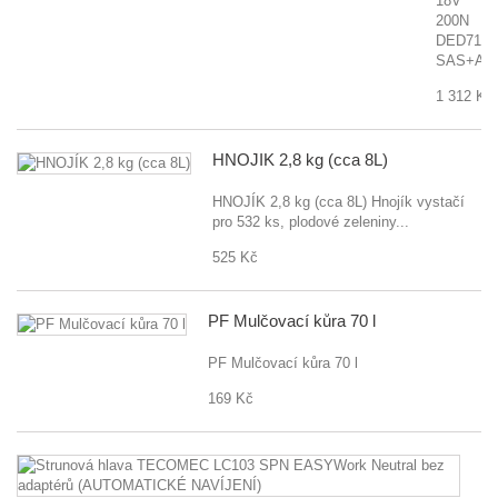
18V
200N
DED7145
SAS+AL
1 312 Kč
HNOJÍK 2,8 kg (cca 8L)
HNOJÍK 2,8 kg (cca 8L) Hnojík vystačí
pro 532 ks, plodové zeleniny...
525 Kč
PF Mulčovací kůra 70 l
PF Mulčovací kůra 70 l
169 Kč
St
hl