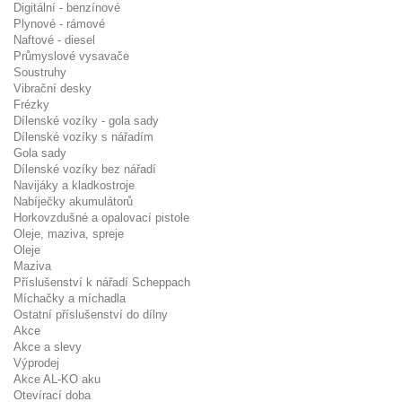
Digitální - benzínové
Plynové - rámové
Naftové - diesel
Průmyslové vysavače
Soustruhy
Vibrační desky
Frézky
Dílenské vozíky - gola sady
Dílenské vozíky s nářadím
Gola sady
Dílenské vozíky bez nářadí
Navijáky a kladkostroje
Nabíječky akumulátorů
Horkovzdušné a opalovací pistole
Oleje, maziva, spreje
Oleje
Maziva
Příslušenství k nářadí Scheppach
Míchačky a míchadla
Ostatní příslušenství do dílny
Akce
Akce a slevy
Výprodej
Akce AL-KO aku
Otevírací doba