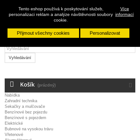
Přihlásit se
Tento eshop používá k poskytování služeb,
Více
personalizaci reklam a analýze návštěvnosti soubory
informací
Napište nám
cookie.
Přijmout všechny cookies
Personalizovat
Vyhledávání
Košík
(prázdný)
Nabídka
Zahradní technika
Sekačky a mulčovače
Benzínové bez pojezdu
Benzínové s pojezdem
Elektrické
Bubnové na vysokou trávu
Vřetenové