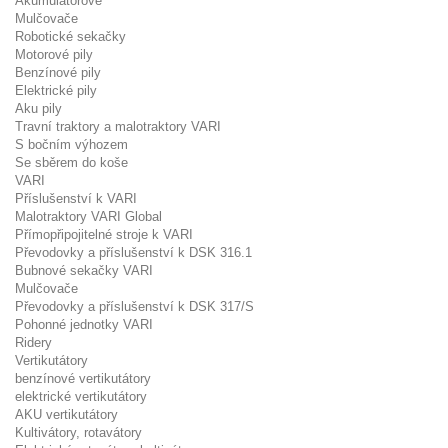
Akumulátorové
Mulčovače
Robotické sekačky
Motorové pily
Benzínové pily
Elektrické pily
Aku pily
Travní traktory a malotraktory VARI
S bočním výhozem
Se sběrem do koše
VARI
Příslušenství k VARI
Malotraktory VARI Global
Přímopřipojitelné stroje k VARI
Převodovky a příslušenství k DSK 316.1
Bubnové sekačky VARI
Mulčovače
Převodovky a příslušenství k DSK 317/S
Pohonné jednotky VARI
Ridery
Vertikutátory
benzínové vertikutátory
elektrické vertikutátory
AKU vertikutátory
Kultivátory, rotavátory