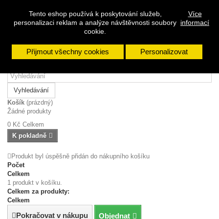
Přihlásit se
Tento eshop používá k poskytování služeb,
Více
personalizaci reklam a analýze návštěvnosti soubory
informací
Napište nám
cookie.
Přijmout všechny cookies
Personalizovat
Vyhledávání
Košík
(prázdný)
Žádné produkty
0 Kč
Celkem
K pokladně
Produkt byl úspěšně přidán do nákupního košíku
Počet
Celkem
1 produkt v košíku.
Celkem za produkty:
Celkem
Pokračovat v nákupu
Objednat