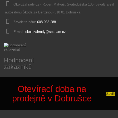
OkoloZahrady.cz - Robert Matyáš, Svatodušská 135 (bývalý areál
autosalonu Škoda za Benzinou) 518 01 Dobruška
Zavolejte nám:
608 963 288
E-mail:
okolozahrady@seznam.cz
Hodnocení
zákazníků
Otevírací doba na
Zavřít
prodejně v Dobrušce