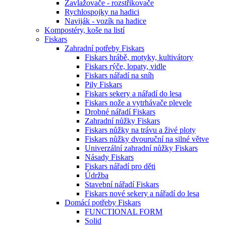
Zavlažovače - rozstřikovače
Rychlospojky na hadici
Naviják - vozík na hadice
Kompostéry, koše na listí
Fiskars
Zahradní potřeby Fiskars
Fiskars hrábě, motyky, kultivátory
Fiskars rýče, lopaty, vidle
Fiskars nářadí na sníh
Pily Fiskars
Fiskars sekery a nářadí do lesa
Fiskars nože a vytrhávače plevele
Drobné nářadí Fiskars
Zahradní nůžky Fiskars
Fiskars nůžky na trávu a živé ploty
Fiskars nůžky dvouruční na silné větve
Univerzální zahradní nůžky Fiskars
Násady Fiskars
Fiskars nářadí pro děti
Údržba
Stavební nářadí Fiskars
Fiskars nové sekery a nářadí do lesa
Domácí potřeby Fiskars
FUNCTIONAL FORM
Solid