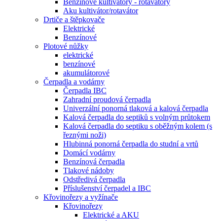
Benzínové kultivátory - rotávatory
Aku kultivátor/rotavátor
Drtiče a štěpkovače
Elektrické
Benzínové
Plotové nůžky
elektrické
benzínové
akumulátorové
Čerpadla a vodárny
Čerpadla IBC
Zahradní proudová čerpadla
Univerzální ponorná tlaková a kalová čerpadla
Kalová čerpadla do septiků s volným průtokem
Kalová čerpadla do septiku s oběžným kolem (s
řeznými noži)
Hlubinná ponorná čerpadla do studní a vrtů
Domácí vodárny
Benzínová čerpadla
Tlakové nádoby
Odstředivá čerpadla
Příslušenství čerpadel a IBC
Křovinořezy a vyžínače
Křovinořezy
Elektrické a AKU