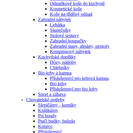
Odpadkové koše do kuchyně
Kosmetické koše
Koše na tříděný odpad
Zahradní nábytek
Lehátka
Slunečníky
Stolové sestavy
Zahradní houpačky
Zahradní stany, aletány, pergoly
Kempingový nábytek
Kuchyňské doplňky
Dózy, nádoby
Chlebníky
Bio krby a kamna
Příslušenství pro krbová kamna
Bio krby
Příslušenství pro bio krby
Sport a zábava
Chovatelské potřeby
Slepičárny - kurníky
Králikárny
Psí boudy
Ptačí budky, hnízda
Krmivo
Příslušenství