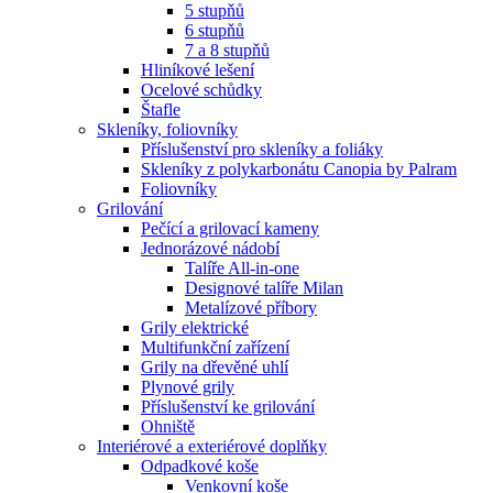
5 stupňů
6 stupňů
7 a 8 stupňů
Hliníkové lešení
Ocelové schůdky
Štafle
Skleníky, foliovníky
Příslušenství pro skleníky a foliáky
Skleníky z polykarbonátu Canopia by Palram
Foliovníky
Grilování
Pečící a grilovací kameny
Jednorázové nádobí
Talíře All-in-one
Designové talíře Milan
Metalízové příbory
Grily elektrické
Multifunkční zařízení
Grily na dřevěné uhlí
Plynové grily
Příslušenství ke grilování
Ohniště
Interiérové a exteriérové doplňky
Odpadkové koše
Venkovní koše