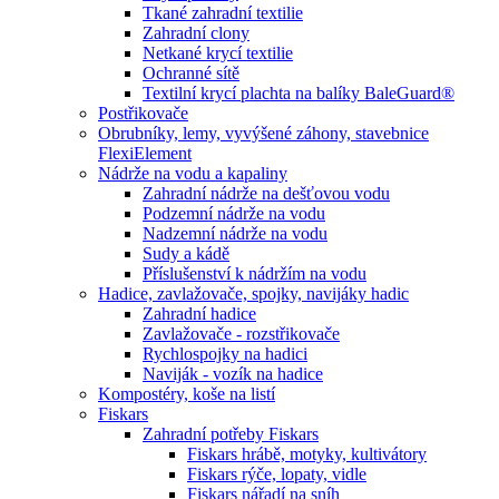
Tkané zahradní textilie
Zahradní clony
Netkané krycí textilie
Ochranné sítě
Textilní krycí plachta na balíky BaleGuard®
Postřikovače
Obrubníky, lemy, vyvýšené záhony, stavebnice
FlexiElement
Nádrže na vodu a kapaliny
Zahradní nádrže na dešťovou vodu
Podzemní nádrže na vodu
Nadzemní nádrže na vodu
Sudy a kádě
Příslušenství k nádržím na vodu
Hadice, zavlažovače, spojky, navijáky hadic
Zahradní hadice
Zavlažovače - rozstřikovače
Rychlospojky na hadici
Naviják - vozík na hadice
Kompostéry, koše na listí
Fiskars
Zahradní potřeby Fiskars
Fiskars hrábě, motyky, kultivátory
Fiskars rýče, lopaty, vidle
Fiskars nářadí na sníh