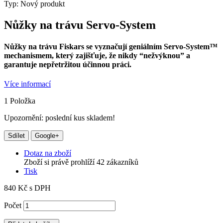
Typ:
Nový produkt
Nůžky na trávu Servo-System
Nůžky na trávu Fiskars se vyznačují geniálním Servo-System™
mechanismem, který zajišťuje, že nikdy “nežvýknou” a
garantuje nepřetržitou účinnou práci.
Více informací
1
Položka
Upozornění: poslední kus skladem!
Sdílet
Google+
Dotaz na zboží
Zboží si právě prohlíží 42 zákazníků
Tisk
840 Kč
s DPH
Počet