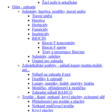
Žací nože k sekačkám
Dům - zahrada
Substráty, hnojiva, postřiky, travní směsi
Travní směsi
Hnojiva
Herbicidy
Fungicidy
Insekticidy
BIOCIN
Biocin F koncentráty
Biocin F spreje
Testy a prezentace Biocinu
Substráty, rašeliny
Ostatní pro zahradu
Zahrádkářské potřeby - nářadí-lopaty-hrabla-hrábě-
atd...
Nářadí na zahradu Extol
Doplňky k zahradě
Lopaty, smetáky, hrábě, motyky, hrabla
Motúčko, příslušenství k motúčku
Zahradní nářadí BAHCO
Textilie - tkané, netkané, krycí plachty, ochranné sítě
Příslušenství pro textilie a plachty
Netkané mulčovací textilie
Krycí plachty