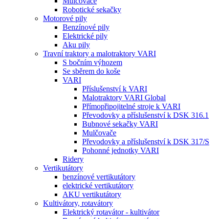
Mulčovače
Robotické sekačky
Motorové pily
Benzínové pily
Elektrické pily
Aku pily
Travní traktory a malotraktory VARI
S bočním výhozem
Se sběrem do koše
VARI
Příslušenství k VARI
Malotraktory VARI Global
Přímopřipojitelné stroje k VARI
Převodovky a příslušenství k DSK 316.1
Bubnové sekačky VARI
Mulčovače
Převodovky a příslušenství k DSK 317/S
Pohonné jednotky VARI
Ridery
Vertikutátory
benzínové vertikutátory
elektrické vertikutátory
AKU vertikutátory
Kultivátory, rotavátory
Elektrický rotavátor - kultivátor