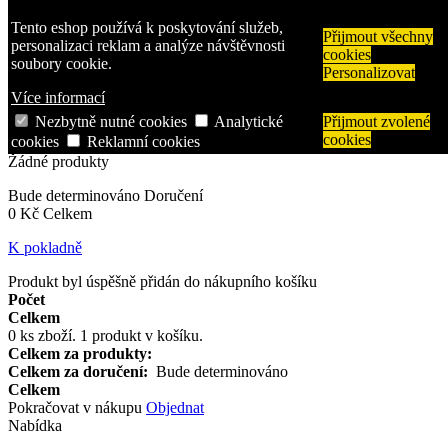
Tento eshop používá k poskytování služeb,
Přihlásit se
Přijmout všechny
personalizaci reklam a analýze návštěvnosti
Napište nám
cookies
soubory cookie.
Zavolejte nám:
608 963 288
Personalizovat
Více informací
Vyhledávání
Nezbytně nutné cookies
Analytické
Přijmout zvolené
Košík
0
x
Produkty
(prázdný)
cookies
cookies
Reklamní cookies
Žádné produkty
Bude determinováno
Doručení
0 Kč
Celkem
K pokladně
Produkt byl úspěšně přidán do nákupního košíku
Počet
Celkem
0
ks zboží.
1 produkt v košíku.
Celkem za produkty:
Celkem za doručení:
Bude determinováno
Celkem
Pokračovat v nákupu
Objednat
Nabídka