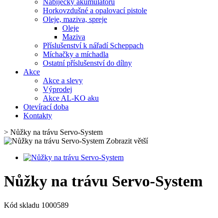
Nabíječky akumulátorů
Horkovzdušné a opalovací pistole
Oleje, maziva, spreje
Oleje
Maziva
Příslušenství k nářadí Scheppach
Míchačky a míchadla
Ostatní příslušenství do dílny
Akce
Akce a slevy
Výprodej
Akce AL-KO aku
Otevírací doba
Kontakty
>
Nůžky na trávu Servo-System
Zobrazit větší
Nůžky na trávu Servo-System
Kód skladu
1000589