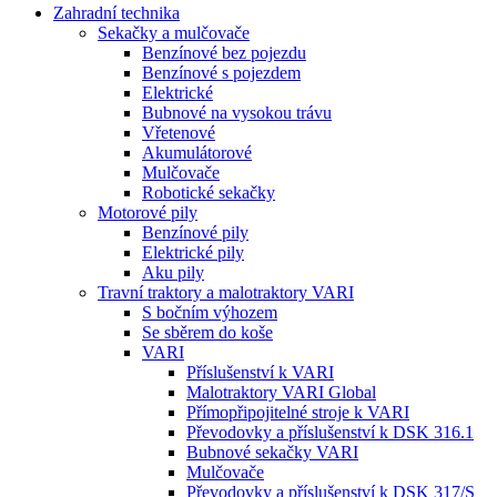
Zahradní technika
Sekačky a mulčovače
Benzínové bez pojezdu
Benzínové s pojezdem
Elektrické
Bubnové na vysokou trávu
Vřetenové
Akumulátorové
Mulčovače
Robotické sekačky
Motorové pily
Benzínové pily
Elektrické pily
Aku pily
Travní traktory a malotraktory VARI
S bočním výhozem
Se sběrem do koše
VARI
Příslušenství k VARI
Malotraktory VARI Global
Přímopřipojitelné stroje k VARI
Převodovky a příslušenství k DSK 316.1
Bubnové sekačky VARI
Mulčovače
Převodovky a příslušenství k DSK 317/S