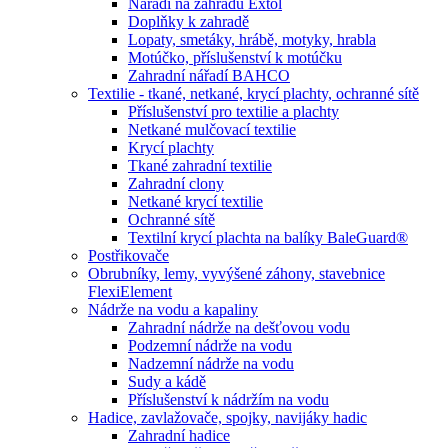
Nářadí na zahradu Extol
Doplňky k zahradě
Lopaty, smetáky, hrábě, motyky, hrabla
Motúčko, příslušenství k motúčku
Zahradní nářadí BAHCO
Textilie - tkané, netkané, krycí plachty, ochranné sítě
Příslušenství pro textilie a plachty
Netkané mulčovací textilie
Krycí plachty
Tkané zahradní textilie
Zahradní clony
Netkané krycí textilie
Ochranné sítě
Textilní krycí plachta na balíky BaleGuard®
Postřikovače
Obrubníky, lemy, vyvýšené záhony, stavebnice
FlexiElement
Nádrže na vodu a kapaliny
Zahradní nádrže na dešťovou vodu
Podzemní nádrže na vodu
Nadzemní nádrže na vodu
Sudy a kádě
Příslušenství k nádržím na vodu
Hadice, zavlažovače, spojky, navijáky hadic
Zahradní hadice