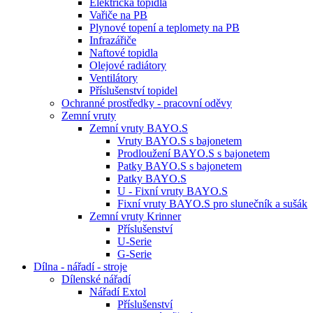
Elektrická topidla
Vařiče na PB
Plynové topení a teplomety na PB
Infrazářiče
Naftové topidla
Olejové radiátory
Ventilátory
Příslušenství topidel
Ochranné prostředky - pracovní oděvy
Zemní vruty
Zemní vruty BAYO.S
Vruty BAYO.S s bajonetem
Prodloužení BAYO.S s bajonetem
Patky BAYO.S s bajonetem
Patky BAYO.S
U - Fixní vruty BAYO.S
Fixní vruty BAYO.S pro slunečník a sušák
Zemní vruty Krinner
Příslušenství
U-Serie
G-Serie
Dílna - nářadí - stroje
Dílenské nářadí
Nářadí Extol
Příslušenství