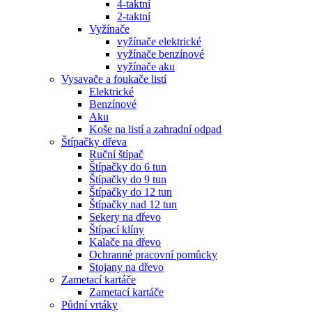
4-taktní
2-taktní
Vyžínače
vyžínače elektrické
vyžínače benzínové
vyžínače aku
Vysavače a foukače listí
Elektrické
Benzínové
Aku
Koše na listí a zahradní odpad
Štípačky dřeva
Ruční štípač
Štípačky do 6 tun
Štípačky do 9 tun
Štípačky do 12 tun
Štípačky nad 12 tun
Sekery na dřevo
Štípací klíny
Kalače na dřevo
Ochranné pracovní pomůcky
Stojany na dřevo
Zametací kartáče
Zametací kartáče
Půdní vrtáky