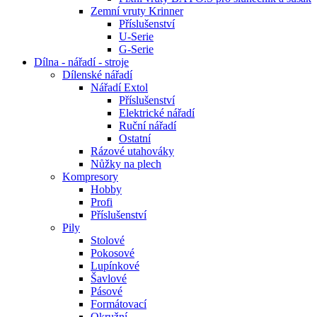
Zemní vruty Krinner
Příslušenství
U-Serie
G-Serie
Dílna - nářadí - stroje
Dílenské nářadí
Nářadí Extol
Příslušenství
Elektrické nářadí
Ruční nářadí
Ostatní
Rázové utahováky
Nůžky na plech
Kompresory
Hobby
Profi
Příslušenství
Pily
Stolové
Pokosové
Lupínkové
Šavlové
Pásové
Formátovací
Okružní