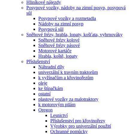
Hliníkové nájezdy
Posypové vozíky, nádoby na zimní posyp, posypová
sůl
Posypové vozíky a rozmetadla
Nádoby na zimní posyp
Posypová sůl
Sněhové frézy, hrabla, lopaty, košťata, vyhrnováky
Sněhové frézy kolové
Sněhové frézy pásové
Motorové kartáče
Hrabla, koště, lopaty
Příslušenství
Náhradní díly
univerzální k travním traktorům
k vyžínačům a křovinořezům
oleje
ke štípačkám
ostatní
plastové vozíky za malotraktory
k motorovým pilám
Oregon
Lesnictví
Příslušenství pro křovinořezy
Výrobky pro univerzální použití
Ochranné pomůcky