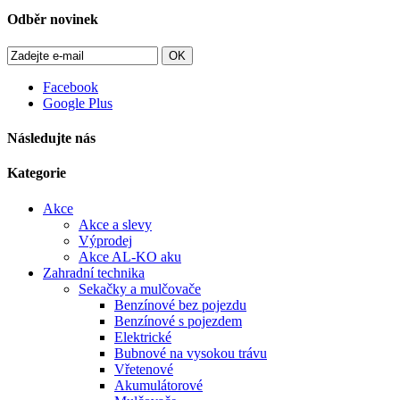
Odběr novinek
OK
Facebook
Google Plus
Následujte nás
Kategorie
Akce
Akce a slevy
Výprodej
Akce AL-KO aku
Zahradní technika
Sekačky a mulčovače
Benzínové bez pojezdu
Benzínové s pojezdem
Elektrické
Bubnové na vysokou trávu
Vřetenové
Akumulátorové