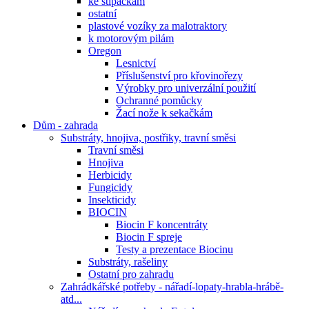
ke štípačkám
ostatní
plastové vozíky za malotraktory
k motorovým pilám
Oregon
Lesnictví
Příslušenství pro křovinořezy
Výrobky pro univerzální použití
Ochranné pomůcky
Žací nože k sekačkám
Dům - zahrada
Substráty, hnojiva, postřiky, travní směsi
Travní směsi
Hnojiva
Herbicidy
Fungicidy
Insekticidy
BIOCIN
Biocin F koncentráty
Biocin F spreje
Testy a prezentace Biocinu
Substráty, rašeliny
Ostatní pro zahradu
Zahrádkářské potřeby - nářadí-lopaty-hrabla-hrábě-
atd...