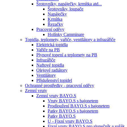
Šrotovníky, napáječky, krmítka atd...
Šrotovníky, loupače
Napáječky
Krmítka
Řezačky
Pracovní oděvy
Holínky Camminare
Topidla, teplomety, vařiče, ventilátory a infrazářiče
Elektrická topidla
Vařiče na PB
Plynové topení a teplomety na PB
Infrazářiče
Naftové topidla
Olejové radiátory
Ventilátory
Příslušenství topidel
Ochranné prostředky - pracovní oděvy
Zemní vruty
Zemní vruty BAYO.S
Vruty BAYO.S s bajonetem
Prodloužení BAYO.S s bajonetem
Patky BAYO.S s bajonetem
Patky BAYO.S
U - Fixní vruty BAYO.S
Fixní vruty BAYO.S pro slunečník a sušák