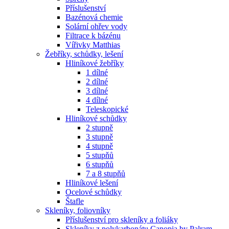
Příslušenství
Bazénová chemie
Solární ohřev vody
Filtrace k bázénu
Vířivky Matthias
Žebříky, schůdky, lešení
Hliníkové žebříky
1 dílné
2 dílné
3 dílné
4 dílné
Teleskopické
Hliníkové schůdky
2 stupně
3 stupně
4 stupně
5 stupňů
6 stupňů
7 a 8 stupňů
Hliníkové lešení
Ocelové schůdky
Štafle
Skleníky, foliovníky
Příslušenství pro skleníky a foliáky
Skleníky z polykarbonátu Canopia by Palram