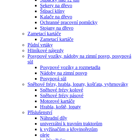
Sekery na dřevo
Štípací klíny
Kalače na dřevo
Ochranné pracovní pomůcky
Stojany na dřevo
Zametací kartáče
Zametací kartáče
Půdní vrtáky
Hliníkové nájezdy
Posypové vozíky, nádoby na zimní posyp, posypová
sůl
Posypové vozíky a rozmetadla
Nádoby na zimní posyp
Posypová sůl
Sněhové frézy, hrabla, lopaty, košťata, vyhrnováky
Sněhové frézy kolové
Sněhové frézy pásové
Motorové kartáče
Hrabla, koště, lopaty
Příslušenství
Náhradní díly
univerzální k travním traktorům
k vyžínačům a křovinořezům
oleje