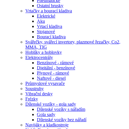
Pneumatické
Ostatní brusky
Vrtačky a bourací kladiva
Elektrické
Aku
Vrtací kladiva
Stojanové
Bourací kladiva
Svářečky, svářecí invertory, plazmové řezačky, Co2,
MMA, TIG
Hoblíky a hoblovky
Elektrocentrály
Benzínové - rámové
Digitální - benzínové
Plynové - rámové
Naftové - diesel
Průmyslové vysavače
Soustruhy
Vibrační desky
Frézky
Dílenské vozíky - gola sady
Dílenské vozíky s nářadím
Gola sady
Dílenské vozíky bez nářadí
Navijáky a kladkostroje