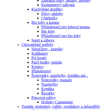
Zahradní stany, aletány, pergoly
Kempingový nábytek
Kuchyňské doplňky
Dózy, nádoby
Chlebníky
Bio krby a kamna
Příslušenství pro krbová kamna
Bio krby
Příslušenství pro bio krby
Sport a zábava
Chovatelské potřeby
Slepičárny - kurníky
Králikárny
Psí boudy
Ptačí budky, hnízda
Krmivo
Příslušenství
Šrotovníky, napáječky, krmítka atd...
Šrotovníky, loupače
Napáječky
Krmítka
Řezačky
Pracovní oděvy
Holínky Camminare
Topidla, teplomety, vařiče, ventilátory a infrazářiče