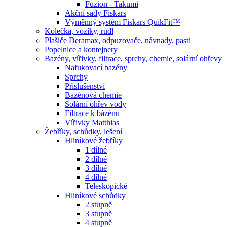
Fuzion - Takumi
Akční sady Fiskars
Výměnný systém Fiskars QuikFit™
Kolečka, vozíky, rudl
Plašiče Deramax, odpuzovače, návnady, pasti
Popelnice a kontejnery
Bazény, vířivky, filtrace, sprchy, chemie, solární ohřevy
Nafukovací bazény
Sprchy
Příslušenství
Bazénová chemie
Solární ohřev vody
Filtrace k bázénu
Vířivky Matthias
Žebříky, schůdky, lešení
Hliníkové žebříky
1 dílné
2 dílné
3 dílné
4 dílné
Teleskopické
Hliníkové schůdky
2 stupně
3 stupně
4 stupně