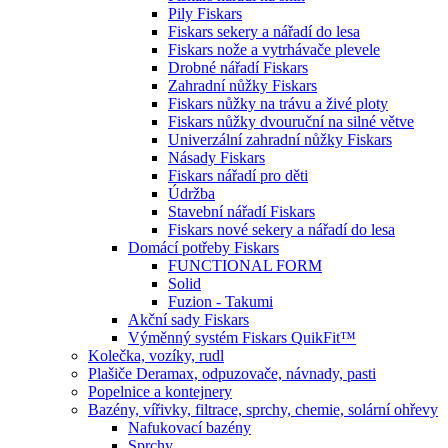
Pily Fiskars
Fiskars sekery a nářadí do lesa
Fiskars nože a vytrhávače plevele
Drobné nářadí Fiskars
Zahradní nůžky Fiskars
Fiskars nůžky na trávu a živé ploty
Fiskars nůžky dvouruční na silné větve
Univerzální zahradní nůžky Fiskars
Násady Fiskars
Fiskars nářadí pro děti
Údržba
Stavební nářadí Fiskars
Fiskars nové sekery a nářadí do lesa
Domácí potřeby Fiskars
FUNCTIONAL FORM
Solid
Fuzion - Takumi
Akční sady Fiskars
Výměnný systém Fiskars QuikFit™
Kolečka, vozíky, rudl
Plašiče Deramax, odpuzovače, návnady, pasti
Popelnice a kontejnery
Bazény, vířivky, filtrace, sprchy, chemie, solární ohřevy
Nafukovací bazény
Sprchy