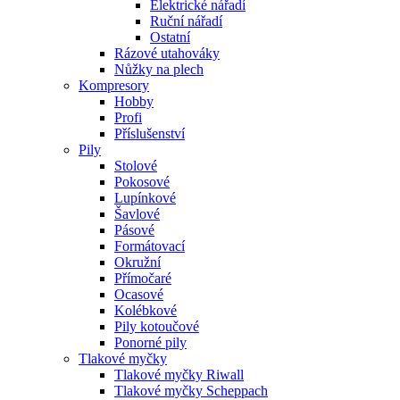
Elektrické nářadí
Ruční nářadí
Ostatní
Rázové utahováky
Nůžky na plech
Kompresory
Hobby
Profi
Příslušenství
Pily
Stolové
Pokosové
Lupínkové
Šavlové
Pásové
Formátovací
Okružní
Přímočaré
Ocasové
Kolébkové
Pily kotoučové
Ponorné pily
Tlakové myčky
Tlakové myčky Riwall
Tlakové myčky Scheppach