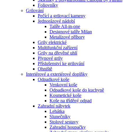
Foliovníky
Grilování
Pečící a grilovací kameny
Jednorázové nádobí
Talíře All-in-one
Designové talíře Milan
Metalízové příbory
Grily elektrické
Multifunkční zařízení
Grily na dřevěné uhlí
Plynové grily
Příslušenství ke grilování
Ohniště
Interiérové a exteriérové doplňky
Odpadkové koše
Venkovní koše
Odpadkové koše do kuchyně
Kosmetické koše
Koše na tříděný odpad
Zahradní nábytek
Lehátka
Slunečníky
Stolové sestavy
Zahradní houpačky