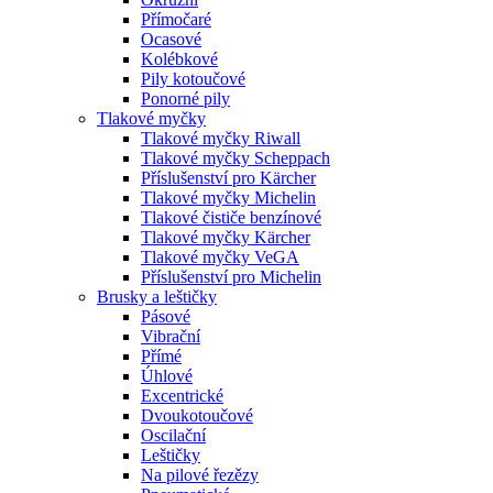
Přímočaré
Ocasové
Kolébkové
Pily kotoučové
Ponorné pily
Tlakové myčky
Tlakové myčky Riwall
Tlakové myčky Scheppach
Příslušenství pro Kärcher
Tlakové myčky Michelin
Tlakové čističe benzínové
Tlakové myčky Kärcher
Tlakové myčky VeGA
Příslušenství pro Michelin
Brusky a leštičky
Pásové
Vibrační
Přímé
Úhlové
Excentrické
Dvoukotoučové
Oscilační
Leštičky
Na pilové řezězy