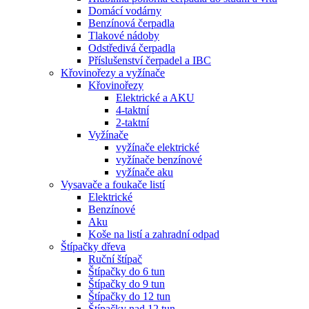
Domácí vodárny
Benzínová čerpadla
Tlakové nádoby
Odstředivá čerpadla
Příslušenství čerpadel a IBC
Křovinořezy a vyžínače
Křovinořezy
Elektrické a AKU
4-taktní
2-taktní
Vyžínače
vyžínače elektrické
vyžínače benzínové
vyžínače aku
Vysavače a foukače listí
Elektrické
Benzínové
Aku
Koše na listí a zahradní odpad
Štípačky dřeva
Ruční štípač
Štípačky do 6 tun
Štípačky do 9 tun
Štípačky do 12 tun
Štípačky nad 12 tun