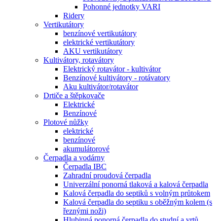
Pohonné jednotky VARI
Ridery
Vertikutátory
benzínové vertikutátory
elektrické vertikutátory
AKU vertikutátory
Kultivátory, rotavátory
Elektrický rotavátor - kultivátor
Benzínové kultivátory - rotávatory
Aku kultivátor/rotavátor
Drtiče a štěpkovače
Elektrické
Benzínové
Plotové nůžky
elektrické
benzínové
akumulátorové
Čerpadla a vodárny
Čerpadla IBC
Zahradní proudová čerpadla
Univerzální ponorná tlaková a kalová čerpadla
Kalová čerpadla do septiků s volným průtokem
Kalová čerpadla do septiku s oběžným kolem (s
řeznými noži)
Hlubinná ponorná čerpadla do studní a vrtů