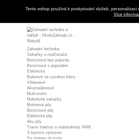
Přihlásit se
Tento eshop používá k poskytování služeb, personalizaci 
Napište nám
Více informa
Zavolejte nám:
608 963 288
Zahradní technika
Sekačky a mulčovače
Benzínové bez pojezdu
Benzínové s pojezdem
Elektrické
Bubnové na vysokou trávu
Vřetenové
Akumulátorové
Mulčovače
Robotické sekačky
Motorové pily
Benzínové pily
Elektrické pily
Aku pily
Travní traktory a malotraktory VARI
S bočním výhozem
Se sběrem do koše