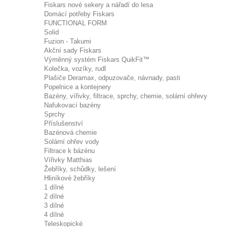
Fiskars nové sekery a nářadí do lesa
Domácí potřeby Fiskars
FUNCTIONAL FORM
Solid
Fuzion - Takumi
Akční sady Fiskars
Výměnný systém Fiskars QuikFit™
Kolečka, vozíky, rudl
Plašiče Deramax, odpuzovače, návnady, pasti
Popelnice a kontejnery
Bazény, vířivky, filtrace, sprchy, chemie, solární ohřevy
Nafukovací bazény
Sprchy
Příslušenství
Bazénová chemie
Solární ohřev vody
Filtrace k bázénu
Vířivky Matthias
Žebříky, schůdky, lešení
Hliníkové žebříky
1 dílné
2 dílné
3 dílné
4 dílné
Teleskopické