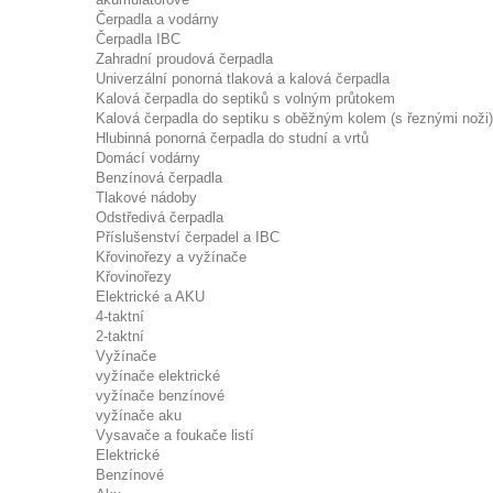
Čerpadla a vodárny
Čerpadla IBC
Zahradní proudová čerpadla
Univerzální ponorná tlaková a kalová čerpadla
Kalová čerpadla do septiků s volným průtokem
Kalová čerpadla do septiku s oběžným kolem (s řeznými noži)
Hlubinná ponorná čerpadla do studní a vrtů
Domácí vodárny
Benzínová čerpadla
Tlakové nádoby
Odstředivá čerpadla
Příslušenství čerpadel a IBC
Křovinořezy a vyžínače
Křovinořezy
Elektrické a AKU
4-taktní
2-taktní
Vyžínače
vyžínače elektrické
vyžínače benzínové
vyžínače aku
Vysavače a foukače listí
Elektrické
Benzínové