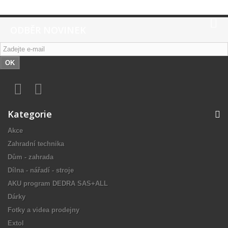
ODBĚR NOVINEK
OK
Kategorie
Akce
Zahradní technika
Dům - zahrada
Dílna - nářadí - stroje
AKU program DEDRA SAS+ALL
Dárky
Fotky a videa prodejny
Extol