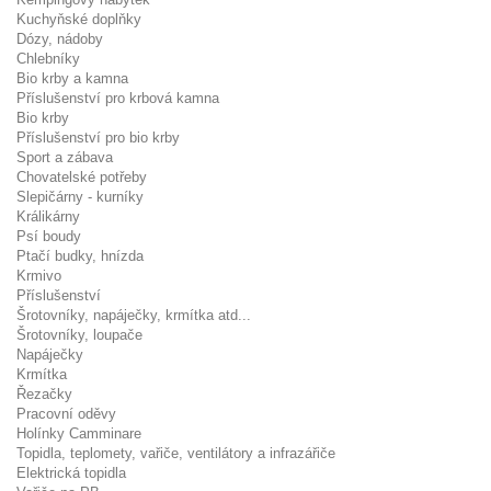
Kuchyňské doplňky
Dózy, nádoby
Chlebníky
Bio krby a kamna
Příslušenství pro krbová kamna
Bio krby
Příslušenství pro bio krby
Sport a zábava
Chovatelské potřeby
Slepičárny - kurníky
Králikárny
Psí boudy
Ptačí budky, hnízda
Krmivo
Příslušenství
Šrotovníky, napáječky, krmítka atd...
Šrotovníky, loupače
Napáječky
Krmítka
Řezačky
Pracovní oděvy
Holínky Camminare
Topidla, teplomety, vařiče, ventilátory a infrazářiče
Elektrická topidla