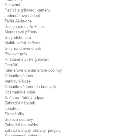
Grilování
Pečící a grilovací kameny
Jednorázové nádobí
Talíře All-in-one
Designové talíře Milan
Metalízové příbory
Grily elektrické
Multifunkční zařízení
Grily na dřevěné uhlí
Plynové grily
Příslušenství ke grilování
Ohniště
Interiérové a exteriérové doplňky
Odpadkové koše
Venkovní koše
Odpadkové koše do kuchyně
Kosmetické koše
Koše na tříděný odpad
Zahradní nábytek
Lehátka
Slunečníky
Stolové sestavy
Zahradní houpačky
Zahradní stany, aletány, pergoly
Kempingový nábytek