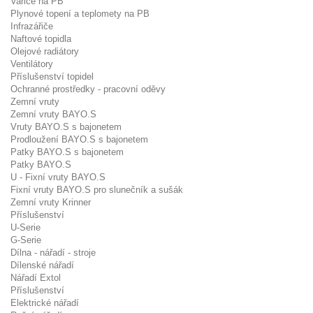
Vařiče na PB
Plynové topení a teplomety na PB
Infrazářiče
Naftové topidla
Olejové radiátory
Ventilátory
Příslušenství topidel
Ochranné prostředky - pracovní oděvy
Zemní vruty
Zemní vruty BAYO.S
Vruty BAYO.S s bajonetem
Prodloužení BAYO.S s bajonetem
Patky BAYO.S s bajonetem
Patky BAYO.S
U - Fixní vruty BAYO.S
Fixní vruty BAYO.S pro slunečník a sušák
Zemní vruty Krinner
Příslušenství
U-Serie
G-Serie
Dílna - nářadí - stroje
Dílenské nářadí
Nářadí Extol
Příslušenství
Elektrické nářadí