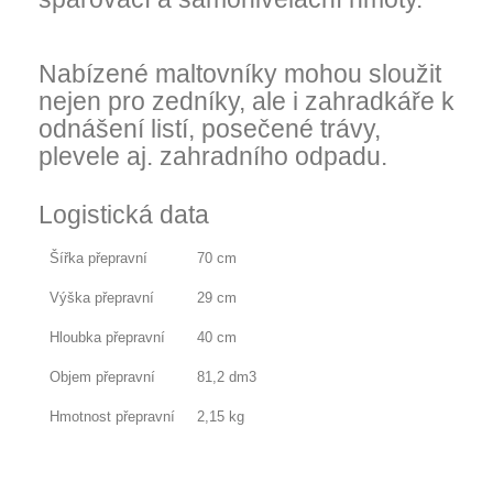
Nabízené maltovníky mohou sloužit
nejen pro zedníky, ale i zahradkáře k
odnášení listí, posečené trávy,
plevele aj. zahradního odpadu.
Logistická data
Šířka přepravní
70 cm
Výška přepravní
29 cm
Hloubka přepravní
40 cm
Objem přepravní
81,2 dm3
Hmotnost přepravní
2,15 kg