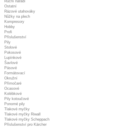
Ruční nářadí
Ostatní
Rázové utahováky
Nůžky na plech
Kompresory
Hobby
Profi
Příslušenství
Pily
Stolové
Pokosové
Lupínkové
Šavlové
Pásové
Formátovací
Okružní
Přímočaré
Ocasové
Kolébkové
Pily kotoučové
Ponorné pily
Tlakové myčky
Tlakové myčky Riwall
Tlakové myčky Scheppach
Příslušenství pro Kärcher