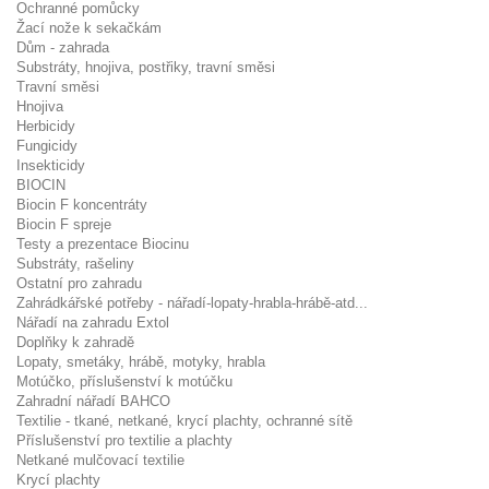
Ochranné pomůcky
Žací nože k sekačkám
Dům - zahrada
Substráty, hnojiva, postřiky, travní směsi
Travní směsi
Hnojiva
Herbicidy
Fungicidy
Insekticidy
BIOCIN
Biocin F koncentráty
Biocin F spreje
Testy a prezentace Biocinu
Substráty, rašeliny
Ostatní pro zahradu
Zahrádkářské potřeby - nářadí-lopaty-hrabla-hrábě-atd...
Nářadí na zahradu Extol
Doplňky k zahradě
Lopaty, smetáky, hrábě, motyky, hrabla
Motúčko, příslušenství k motúčku
Zahradní nářadí BAHCO
Textilie - tkané, netkané, krycí plachty, ochranné sítě
Příslušenství pro textilie a plachty
Netkané mulčovací textilie
Krycí plachty