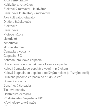
AKU vertikutátory
Kultivátory, rotavátory
Elektrický rotavátor - kultivátor
Benzínové kultivátory - rotávatory
Aku kultivátor/rotavátor
Drtiče a štěpkovače
Elektrické
Benzínové
Plotové nůžky
elektrické
benzínové
akumulátorové
Čerpadla a vodárny
Čerpadla IBC
Zahradní proudová čerpadla
Univerzální ponorná tlaková a kalová čerpadla
Kalová čerpadla do septiků s volným průtokem
Kalová čerpadla do septiku s oběžným kolem (s řeznými noži)
Hlubinná ponorná čerpadla do studní a vrtů
Domácí vodárny
Benzínová čerpadla
Tlakové nádoby
Odstředivá čerpadla
Příslušenství čerpadel a IBC
Křovinořezy a vyžínače