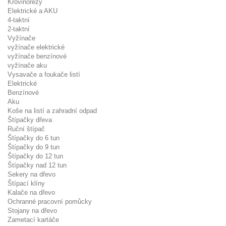
Křovinořezy
Elektrické a AKU
4-taktní
2-taktní
Vyžínače
vyžínače elektrické
vyžínače benzínové
vyžínače aku
Vysavače a foukače listí
Elektrické
Benzínové
Aku
Koše na listí a zahradní odpad
Štípačky dřeva
Ruční štípač
Štípačky do 6 tun
Štípačky do 9 tun
Štípačky do 12 tun
Štípačky nad 12 tun
Sekery na dřevo
Štípací klíny
Kalače na dřevo
Ochranné pracovní pomůcky
Stojany na dřevo
Zametací kartáče