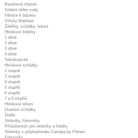
Bazénová chemie
Solární ohřev vody
Filtrace k bázénu
Vířivky Matthias
Žebříky, schůdky, lešení
Hliníkové žebříky
1 dílné
2 dílné
3 dílné
4 dílné
Teleskopické
Hliníkové schůdky
2 stupně
3 stupně
4 stupně
5 stupňů
6 stupňů
7 a 8 stupňů
Hliníkové lešení
Ocelové schůdky
Štafle
Skleníky, foliovníky
Příslušenství pro skleníky a foliáky
Skleníky z polykarbonátu Canopia by Palram
Foliovníky