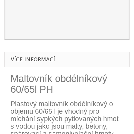
VÍCE INFORMACÍ
Maltovník obdélníkový
60/65l PH
Plastový maltovník obdélníkový o
objemu 60/65 l je vhodný pro
míchání sypkých pytlovaných hmot
s vodou jako jsou malty, betony,
spárovací a samonivelační hmoty.