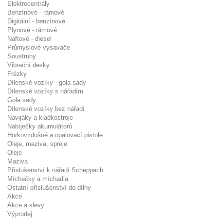
Elektrocentrály
Benzínové - rámové
Digitální - benzínové
Plynové - rámové
Naftové - diesel
Průmyslové vysavače
Soustruhy
Vibrační desky
Frézky
Dílenské vozíky - gola sady
Dílenské vozíky s nářadím
Gola sady
Dílenské vozíky bez nářadí
Navijáky a kladkostroje
Nabíječky akumulátorů
Horkovzdušné a opalovací pistole
Oleje, maziva, spreje
Oleje
Maziva
Příslušenství k nářadí Scheppach
Míchačky a míchadla
Ostatní příslušenství do dílny
Akce
Akce a slevy
Výprodej