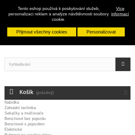
Přihlásit se
Tento eshop používá k poskytování služeb,
Více
Napište nám
personalizaci reklam a analýze návštěvnosti soubory
informací
Zavolejte nám:
608 963 288
cookie.
Přijmout všechny cookies
Personalizovat
Košík
(prázdný)
Nabídka
Zahradní technika
Sekačky a mulčovače
Benzínové bez pojezdu
Benzínové s pojezdem
Elektrické
Bubnové na vysokou trávu