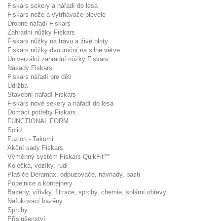
Fiskars sekery a nářadí do lesa
Fiskars nože a vytrhávače plevele
Drobné nářadí Fiskars
Zahradní nůžky Fiskars
Fiskars nůžky na trávu a živé ploty
Fiskars nůžky dvouruční na silné větve
Univerzální zahradní nůžky Fiskars
Násady Fiskars
Fiskars nářadí pro děti
Údržba
Stavební nářadí Fiskars
Fiskars nové sekery a nářadí do lesa
Domácí potřeby Fiskars
FUNCTIONAL FORM
Solid
Fuzion - Takumi
Akční sady Fiskars
Výměnný systém Fiskars QuikFit™
Kolečka, vozíky, rudl
Plašiče Deramax, odpuzovače, návnady, pasti
Popelnice a kontejnery
Bazény, vířivky, filtrace, sprchy, chemie, solární ohřevy
Nafukovací bazény
Sprchy
Příslušenství