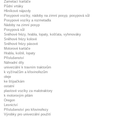
Zametací kartáče
Půdní vrtáky
Hliníkové nájezdy
Posypové vozíky, nádoby na zimní posyp, posypová sůl
Posypové vozíky a rozmetadla
Nádoby na zimní posyp
Posypová sůl
Sněhové frézy, hrabla, lopaty, košťata, vyhrnováky
Sněhové frézy kolové
Sněhové frézy pásové
Motorové kartáče
Hrabla, koště, lopaty
Příslušenství
Náhradní díly
univerzální k travním traktorům
k vyžínačům a křovinořezům
oleje
ke štípačkám
ostatní
plastové vozíky za malotraktory
k motorovým pilám
Oregon
Lesnictví
Příslušenství pro křovinořezy
Výrobky pro univerzální použití