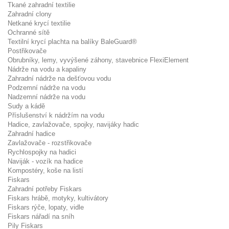
Tkané zahradní textilie
Zahradní clony
Netkané krycí textilie
Ochranné sítě
Textilní krycí plachta na balíky BaleGuard®
Postřikovače
Obrubníky, lemy, vyvýšené záhony, stavebnice FlexiElement
Nádrže na vodu a kapaliny
Zahradní nádrže na dešťovou vodu
Podzemní nádrže na vodu
Nadzemní nádrže na vodu
Sudy a kádě
Příslušenství k nádržím na vodu
Hadice, zavlažovače, spojky, navijáky hadic
Zahradní hadice
Zavlažovače - rozstřikovače
Rychlospojky na hadici
Naviják - vozík na hadice
Kompostéry, koše na listí
Fiskars
Zahradní potřeby Fiskars
Fiskars hrábě, motyky, kultivátory
Fiskars rýče, lopaty, vidle
Fiskars nářadí na sníh
Pily Fiskars