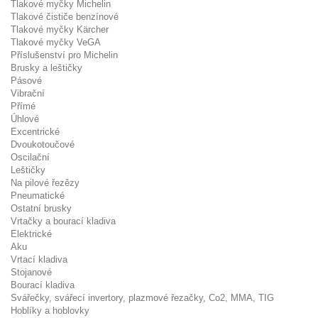
Tlakové myčky Michelin
Tlakové čističe benzínové
Tlakové myčky Kärcher
Tlakové myčky VeGA
Příslušenství pro Michelin
Brusky a leštičky
Pásové
Vibrační
Přímé
Úhlové
Excentrické
Dvoukotoučové
Oscilační
Leštičky
Na pilové řezězy
Pneumatické
Ostatní brusky
Vrtačky a bourací kladiva
Elektrické
Aku
Vrtací kladiva
Stojanové
Bourací kladiva
Svářečky, svářecí invertory, plazmové řezačky, Co2, MMA, TIG
Hoblíky a hoblovky