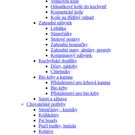
Venkovní koše
Odpadkové koše do kuchyně
Kosmetické koše
Koše na tříděný odpad
Zahradní nábytek
Lehátka
Slunečníky
Stolové sestavy
Zahradní houpačky
Zahradní stany, aletány, pergoly
Kempingový nábytek
Kuchyňské doplňky
Dózy, nádoby
Chlebníky
Bio krby a kamna
Příslušenství pro krbová kamna
Bio krby
Příslušenství pro bio krby
Sport a zábava
Chovatelské potřeby
Slepičárny - kurníky
Králikárny
Psí boudy
Ptačí budky, hnízda
Krmivo