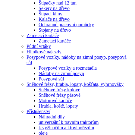
Štípačky nad 12 tun
Sekery na dřevo
Štípací klíny
Kalače na dřevo
Ochranné pracovní pomůcky
Stojany na dřevo
Zametací kartáče
Zametací kartáče
Půdní vrtáky
Hliníkové nájezdy
Posypové vozíky, nádoby na zimní posyp, posypová
sůl
Posypové vozíky a rozmetadla
Nádoby na zimní posyp
Posypová sůl
Sněhové frézy, hrabla, lopaty, košťata, vyhrnováky
Sněhové frézy kolové
Sněhové frézy pásové
Motorové kartáče
Hrabla, koště, lopaty
Příslušenství
Náhradní díly
univerzální k travním traktorům
k vyžínačům a křovinořezům
oleje