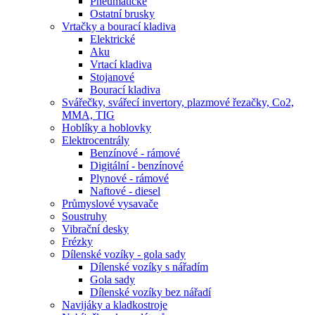
Pneumatické
Ostatní brusky
Vrtačky a bourací kladiva
Elektrické
Aku
Vrtací kladiva
Stojanové
Bourací kladiva
Svářečky, svářecí invertory, plazmové řezačky, Co2,
MMA, TIG
Hoblíky a hoblovky
Elektrocentrály
Benzínové - rámové
Digitální - benzínové
Plynové - rámové
Naftové - diesel
Průmyslové vysavače
Soustruhy
Vibrační desky
Frézky
Dílenské vozíky - gola sady
Dílenské vozíky s nářadím
Gola sady
Dílenské vozíky bez nářadí
Navijáky a kladkostroje