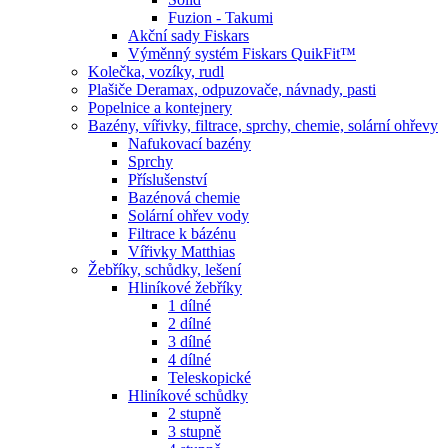
Fuzion - Takumi
Akční sady Fiskars
Výměnný systém Fiskars QuikFit™
Kolečka, vozíky, rudl
Plašiče Deramax, odpuzovače, návnady, pasti
Popelnice a kontejnery
Bazény, vířivky, filtrace, sprchy, chemie, solární ohřevy
Nafukovací bazény
Sprchy
Příslušenství
Bazénová chemie
Solární ohřev vody
Filtrace k bázénu
Vířivky Matthias
Žebříky, schůdky, lešení
Hliníkové žebříky
1 dílné
2 dílné
3 dílné
4 dílné
Teleskopické
Hliníkové schůdky
2 stupně
3 stupně