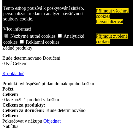
Tento eshop používá k poskytování služeb,
Přihlásit se
Přijmout všechny
personalizaci reklam a analýze návštěvnosti
Napište nám
cookies
soubory cookie.
Zavolejte nám:
608 963 288
Personalizovat
Více informací
Vyhledávání
Nezbytně nutné cookies
Analytické
Přijmout zvolené
Košík
0
x
Produkty
(prázdný)
cookies
cookies
Reklamní cookies
Žádné produkty
Bude determinováno
Doručení
0 Kč
Celkem
K pokladně
Produkt byl úspěšně přidán do nákupního košíku
Počet
Celkem
0
ks zboží.
1 produkt v košíku.
Celkem za produkty:
Celkem za doručení:
Bude determinováno
Celkem
Pokračovat v nákupu
Objednat
Nabídka