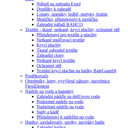
Nářadí na zahradu Extol
Doplňky k zahradě
Lopaty, smetáky, hrábě, motyky, hrabla
Motúčko, příslušenství k motúčku
Zahradní nářadí BAHCO
Textilie - tkané, netkané, krycí plachty, ochranné sítě
Příslušenství pro textilie a plachty
Netkané mulčovací textilie
Krycí plachty
Tkané zahradní textilie
Zahradní clony
Netkané krycí textilie
Ochranné sítě
Textilní krycí plachta na balíky BaleGuard®
Postřikovače
Obrubníky, lemy, vyvýšené záhony, stavebnice
FlexiElement
Nádrže na vodu a kapaliny
Zahradní nádrže na dešťovou vodu
Podzemní nádrže na vodu
Nadzemní nádrže na vodu
Sudy a kádě
Příslušenství k nádržím na vodu
Hadice, zavlažovače, spojky, navijáky hadic
Zahradní hadice