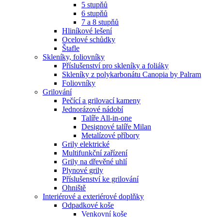
5 stupňů
6 stupňů
7 a 8 stupňů
Hliníkové lešení
Ocelové schůdky
Štafle
Skleníky, foliovníky
Příslušenství pro skleníky a foliáky
Skleníky z polykarbonátu Canopia by Palram
Foliovníky
Grilování
Pečící a grilovací kameny
Jednorázové nádobí
Talíře All-in-one
Designové talíře Milan
Metalízové příbory
Grily elektrické
Multifunkční zařízení
Grily na dřevěné uhlí
Plynové grily
Příslušenství ke grilování
Ohniště
Interiérové a exteriérové doplňky
Odpadkové koše
Venkovní koše