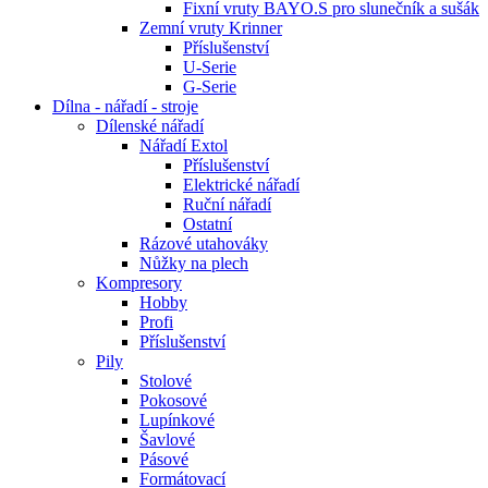
Fixní vruty BAYO.S pro slunečník a sušák
Zemní vruty Krinner
Příslušenství
U-Serie
G-Serie
Dílna - nářadí - stroje
Dílenské nářadí
Nářadí Extol
Příslušenství
Elektrické nářadí
Ruční nářadí
Ostatní
Rázové utahováky
Nůžky na plech
Kompresory
Hobby
Profi
Příslušenství
Pily
Stolové
Pokosové
Lupínkové
Šavlové
Pásové
Formátovací