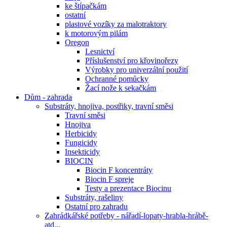
ke štípačkám
ostatní
plastové vozíky za malotraktory
k motorovým pilám
Oregon
Lesnictví
Příslušenství pro křovinořezy
Výrobky pro univerzální použití
Ochranné pomůcky
Žací nože k sekačkám
Dům - zahrada
Substráty, hnojiva, postřiky, travní směsi
Travní směsi
Hnojiva
Herbicidy
Fungicidy
Insekticidy
BIOCIN
Biocin F koncentráty
Biocin F spreje
Testy a prezentace Biocinu
Substráty, rašeliny
Ostatní pro zahradu
Zahrádkářské potřeby - nářadí-lopaty-hrabla-hrábě-
atd...