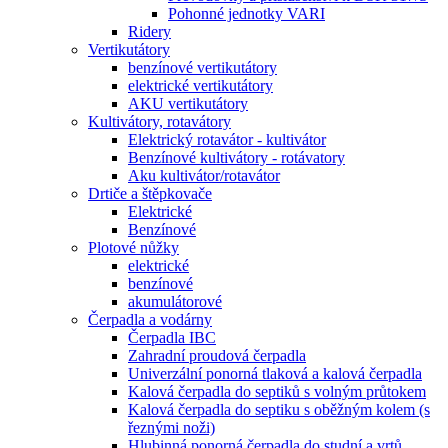
Pohonné jednotky VARI
Ridery
Vertikutátory
benzínové vertikutátory
elektrické vertikutátory
AKU vertikutátory
Kultivátory, rotavátory
Elektrický rotavátor - kultivátor
Benzínové kultivátory - rotávatory
Aku kultivátor/rotavátor
Drtiče a štěpkovače
Elektrické
Benzínové
Plotové nůžky
elektrické
benzínové
akumulátorové
Čerpadla a vodárny
Čerpadla IBC
Zahradní proudová čerpadla
Univerzální ponorná tlaková a kalová čerpadla
Kalová čerpadla do septiků s volným průtokem
Kalová čerpadla do septiku s oběžným kolem (s
řeznými noži)
Hlubinná ponorná čerpadla do studní a vrtů