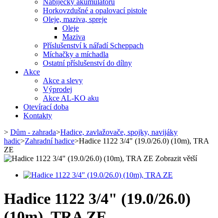
Nabíječky akumulátorů
Horkovzdušné a opalovací pistole
Oleje, maziva, spreje
Oleje
Maziva
Příslušenství k nářadí Scheppach
Míchačky a míchadla
Ostatní příslušenství do dílny
Akce
Akce a slevy
Výprodej
Akce AL-KO aku
Otevírací doba
Kontakty
>
Dům - zahrada
>
Hadice, zavlažovače, spojky, navijáky
hadic
>
Zahradní hadice
>
Hadice 1122 3/4" (19.0/26.0) (10m), TRA
ZE
Zobrazit větší
Hadice 1122 3/4" (19.0/26.0)
(10m), TRA ZE