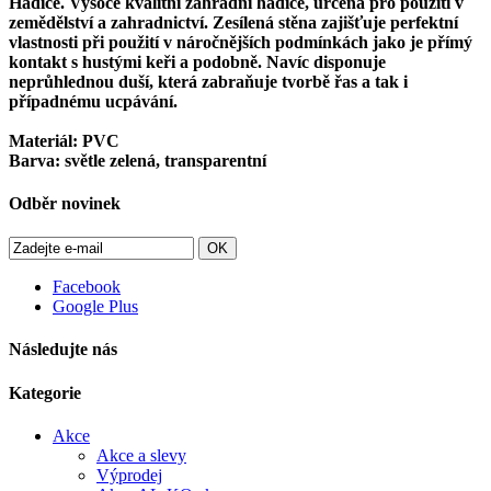
Hadice. Vysoce kvalitní zahradní hadice, určená pro použití v
zemědělství a zahradnictví. Zesílená stěna zajišťuje perfektní
vlastnosti při použití v náročnějších podmínkách jako je přímý
kontakt s hustými keři a podobně. Navíc disponuje
neprůhlednou duší, která zabraňuje tvorbě řas a tak i
případnému ucpávání.
Materiál: PVC
Barva: světle zelená, transparentní
Odběr novinek
OK
Facebook
Google Plus
Následujte nás
Kategorie
Akce
Akce a slevy
Výprodej