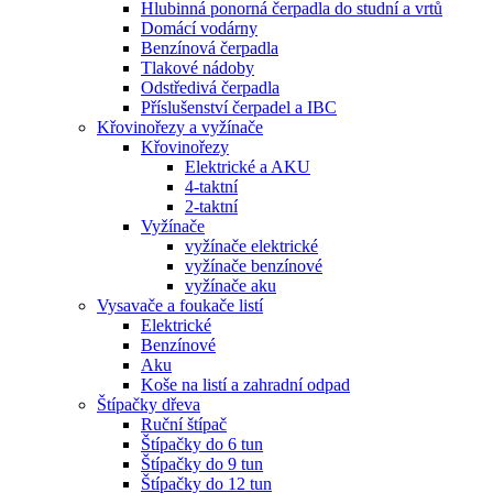
Hlubinná ponorná čerpadla do studní a vrtů
Domácí vodárny
Benzínová čerpadla
Tlakové nádoby
Odstředivá čerpadla
Příslušenství čerpadel a IBC
Křovinořezy a vyžínače
Křovinořezy
Elektrické a AKU
4-taktní
2-taktní
Vyžínače
vyžínače elektrické
vyžínače benzínové
vyžínače aku
Vysavače a foukače listí
Elektrické
Benzínové
Aku
Koše na listí a zahradní odpad
Štípačky dřeva
Ruční štípač
Štípačky do 6 tun
Štípačky do 9 tun
Štípačky do 12 tun