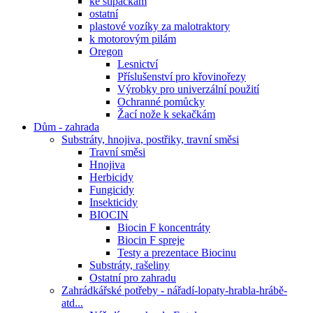
ke štípačkám
ostatní
plastové vozíky za malotraktory
k motorovým pilám
Oregon
Lesnictví
Příslušenství pro křovinořezy
Výrobky pro univerzální použití
Ochranné pomůcky
Žací nože k sekačkám
Dům - zahrada
Substráty, hnojiva, postřiky, travní směsi
Travní směsi
Hnojiva
Herbicidy
Fungicidy
Insekticidy
BIOCIN
Biocin F koncentráty
Biocin F spreje
Testy a prezentace Biocinu
Substráty, rašeliny
Ostatní pro zahradu
Zahrádkářské potřeby - nářadí-lopaty-hrabla-hrábě-
atd...