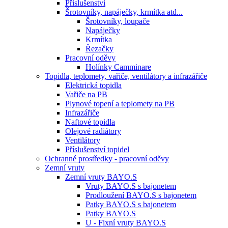
Příslušenství
Šrotovníky, napáječky, krmítka atd...
Šrotovníky, loupače
Napáječky
Krmítka
Řezačky
Pracovní oděvy
Holínky Camminare
Topidla, teplomety, vařiče, ventilátory a infrazářiče
Elektrická topidla
Vařiče na PB
Plynové topení a teplomety na PB
Infrazářiče
Naftové topidla
Olejové radiátory
Ventilátory
Příslušenství topidel
Ochranné prostředky - pracovní oděvy
Zemní vruty
Zemní vruty BAYO.S
Vruty BAYO.S s bajonetem
Prodloužení BAYO.S s bajonetem
Patky BAYO.S s bajonetem
Patky BAYO.S
U - Fixní vruty BAYO.S