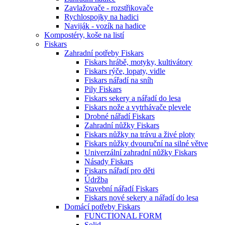
Zavlažovače - rozstřikovače
Rychlospojky na hadici
Naviják - vozík na hadice
Kompostéry, koše na listí
Fiskars
Zahradní potřeby Fiskars
Fiskars hrábě, motyky, kultivátory
Fiskars rýče, lopaty, vidle
Fiskars nářadí na sníh
Pily Fiskars
Fiskars sekery a nářadí do lesa
Fiskars nože a vytrhávače plevele
Drobné nářadí Fiskars
Zahradní nůžky Fiskars
Fiskars nůžky na trávu a živé ploty
Fiskars nůžky dvouruční na silné větve
Univerzální zahradní nůžky Fiskars
Násady Fiskars
Fiskars nářadí pro děti
Údržba
Stavební nářadí Fiskars
Fiskars nové sekery a nářadí do lesa
Domácí potřeby Fiskars
FUNCTIONAL FORM
Solid