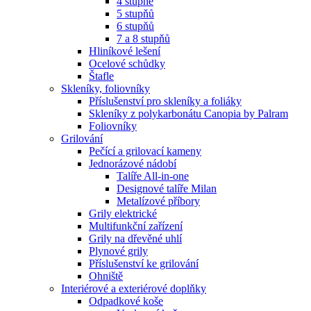
4 stupně
5 stupňů
6 stupňů
7 a 8 stupňů
Hliníkové lešení
Ocelové schůdky
Štafle
Skleníky, foliovníky
Příslušenství pro skleníky a foliáky
Skleníky z polykarbonátu Canopia by Palram
Foliovníky
Grilování
Pečící a grilovací kameny
Jednorázové nádobí
Talíře All-in-one
Designové talíře Milan
Metalízové příbory
Grily elektrické
Multifunkční zařízení
Grily na dřevěné uhlí
Plynové grily
Příslušenství ke grilování
Ohniště
Interiérové a exteriérové doplňky
Odpadkové koše