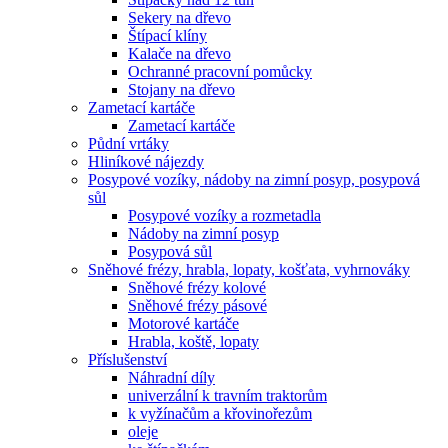
Sekery na dřevo
Štípací klíny
Kalače na dřevo
Ochranné pracovní pomůcky
Stojany na dřevo
Zametací kartáče
Zametací kartáče
Půdní vrtáky
Hliníkové nájezdy
Posypové vozíky, nádoby na zimní posyp, posypová
sůl
Posypové vozíky a rozmetadla
Nádoby na zimní posyp
Posypová sůl
Sněhové frézy, hrabla, lopaty, košťata, vyhrnováky
Sněhové frézy kolové
Sněhové frézy pásové
Motorové kartáče
Hrabla, koště, lopaty
Příslušenství
Náhradní díly
univerzální k travním traktorům
k vyžínačům a křovinořezům
oleje