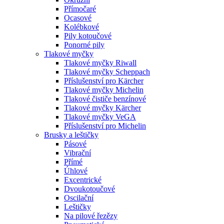
Přímočaré
Ocasové
Kolébkové
Pily kotoučové
Ponorné pily
Tlakové myčky
Tlakové myčky Riwall
Tlakové myčky Scheppach
Příslušenství pro Kärcher
Tlakové myčky Michelin
Tlakové čističe benzínové
Tlakové myčky Kärcher
Tlakové myčky VeGA
Příslušenství pro Michelin
Brusky a leštičky
Pásové
Vibrační
Přímé
Úhlové
Excentrické
Dvoukotoučové
Oscilační
Leštičky
Na pilové řezězy