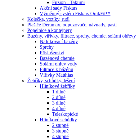
Fuzion - Takumi
Akční sady Fiskars
Výměnný systém Fiskars QuikFit™
Kolečka, vozíky, rudl
Plašiče Deramax, odpuzovače, návnady, pasti
Popelnice a kontejnery
Bazény, vířivky, filtrace, sprchy, chemie, solární ohřevy
Nafukovací bazény
Sprchy
Příslušenství
Bazénová chemie
Solární ohřev vody
Filtrace k bázénu
Vířivky Matthias
Žebříky, schůdky, lešení
Hliníkové žebříky
1 dílné
2 dílné
3 dílné
4 dílné
Teleskopické
Hliníkové schůdky
2 stupně
3 stupně
4 stupně