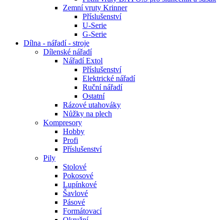
Zemní vruty Krinner
Příslušenství
U-Serie
G-Serie
Dílna - nářadí - stroje
Dílenské nářadí
Nářadí Extol
Příslušenství
Elektrické nářadí
Ruční nářadí
Ostatní
Rázové utahováky
Nůžky na plech
Kompresory
Hobby
Profi
Příslušenství
Pily
Stolové
Pokosové
Lupínkové
Šavlové
Pásové
Formátovací
Okružní