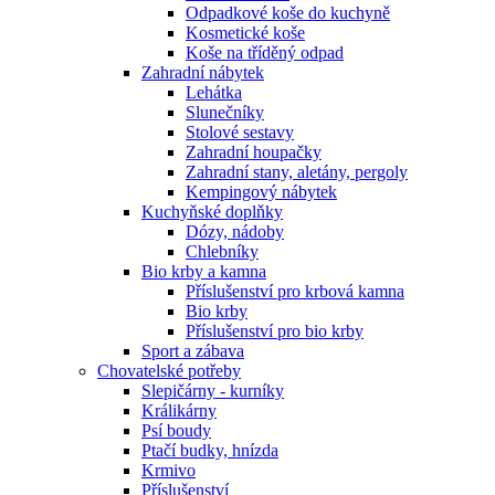
Odpadkové koše do kuchyně
Kosmetické koše
Koše na tříděný odpad
Zahradní nábytek
Lehátka
Slunečníky
Stolové sestavy
Zahradní houpačky
Zahradní stany, aletány, pergoly
Kempingový nábytek
Kuchyňské doplňky
Dózy, nádoby
Chlebníky
Bio krby a kamna
Příslušenství pro krbová kamna
Bio krby
Příslušenství pro bio krby
Sport a zábava
Chovatelské potřeby
Slepičárny - kurníky
Králikárny
Psí boudy
Ptačí budky, hnízda
Krmivo
Příslušenství