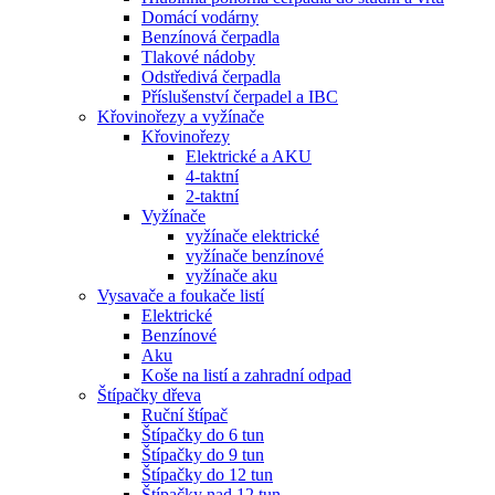
Domácí vodárny
Benzínová čerpadla
Tlakové nádoby
Odstředivá čerpadla
Příslušenství čerpadel a IBC
Křovinořezy a vyžínače
Křovinořezy
Elektrické a AKU
4-taktní
2-taktní
Vyžínače
vyžínače elektrické
vyžínače benzínové
vyžínače aku
Vysavače a foukače listí
Elektrické
Benzínové
Aku
Koše na listí a zahradní odpad
Štípačky dřeva
Ruční štípač
Štípačky do 6 tun
Štípačky do 9 tun
Štípačky do 12 tun
Štípačky nad 12 tun