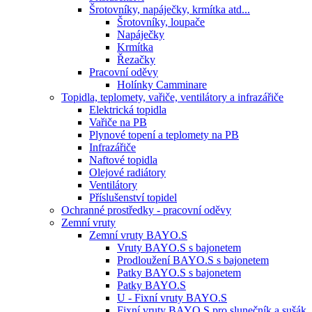
Šrotovníky, napáječky, krmítka atd...
Šrotovníky, loupače
Napáječky
Krmítka
Řezačky
Pracovní oděvy
Holínky Camminare
Topidla, teplomety, vařiče, ventilátory a infrazářiče
Elektrická topidla
Vařiče na PB
Plynové topení a teplomety na PB
Infrazářiče
Naftové topidla
Olejové radiátory
Ventilátory
Příslušenství topidel
Ochranné prostředky - pracovní oděvy
Zemní vruty
Zemní vruty BAYO.S
Vruty BAYO.S s bajonetem
Prodloužení BAYO.S s bajonetem
Patky BAYO.S s bajonetem
Patky BAYO.S
U - Fixní vruty BAYO.S
Fixní vruty BAYO.S pro slunečník a sušák