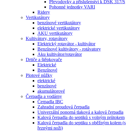
Převodovky a příslušenství k DSK 317/S
Pohonné jednotky VARI
Ridery
Vertikutátory
benzínové vertikutátory
elektrické vertikutátory
AKU vertikutátory
Kultivátory, rotavátory
Elektrický rotavátor - kultivátor
Benzínové kultivátory - rotávatory
Aku kultivátor/rotavátor
Drtiče a štěpkovače
Elektrické
Benzínové
Plotové nůžky
elektrické
benzínové
akumulátorové
Čerpadla a vodárny
Čerpadla IBC
Zahradní proudová čerpadla
Univerzální ponorná tlaková a kalová čerpadla
Kalová čerpadla do septiků s volným průtokem
Kalová čerpadla do septiku s oběžným kolem (s
řeznými noži)