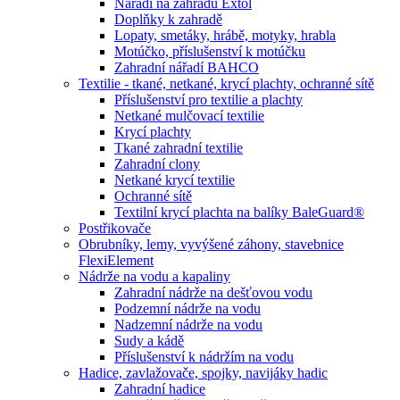
Nářadí na zahradu Extol
Doplňky k zahradě
Lopaty, smetáky, hrábě, motyky, hrabla
Motúčko, příslušenství k motúčku
Zahradní nářadí BAHCO
Textilie - tkané, netkané, krycí plachty, ochranné sítě
Příslušenství pro textilie a plachty
Netkané mulčovací textilie
Krycí plachty
Tkané zahradní textilie
Zahradní clony
Netkané krycí textilie
Ochranné sítě
Textilní krycí plachta na balíky BaleGuard®
Postřikovače
Obrubníky, lemy, vyvýšené záhony, stavebnice
FlexiElement
Nádrže na vodu a kapaliny
Zahradní nádrže na dešťovou vodu
Podzemní nádrže na vodu
Nadzemní nádrže na vodu
Sudy a kádě
Příslušenství k nádržím na vodu
Hadice, zavlažovače, spojky, navijáky hadic
Zahradní hadice