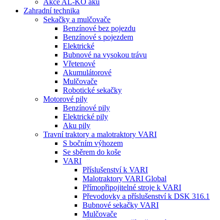
Akce AL-KO aku
Zahradní technika
Sekačky a mulčovače
Benzínové bez pojezdu
Benzínové s pojezdem
Elektrické
Bubnové na vysokou trávu
Vřetenové
Akumulátorové
Mulčovače
Robotické sekačky
Motorové pily
Benzínové pily
Elektrické pily
Aku pily
Travní traktory a malotraktory VARI
S bočním výhozem
Se sběrem do koše
VARI
Příslušenství k VARI
Malotraktory VARI Global
Přímopřipojitelné stroje k VARI
Převodovky a příslušenství k DSK 316.1
Bubnové sekačky VARI
Mulčovače