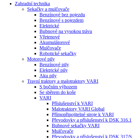
Zahradní technika
Sekačky a mulčovače
Benzínové bez pojezdu
Benzínové s pojezdem
Elektrické
Bubnové na vysokou trávu
Vřetenové
Akumulátorové
Mulčovače
Robotické sekačky
Motorové pily
Benzínové pily
Elektrické pily
Aku pily
Travní traktory a malotraktory VARI
S bočním výhozem
Se sběrem do koše
VARI
Příslušenství k VARI
Malotraktory VARI Global
Přímopřipojitelné stroje k VARI
Převodovky a příslušenství k DSK 316.1
Bubnové sekačky VARI
Mulčovače
Převodovky a příslušenství k DSK 317/S