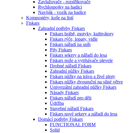
Zavlažovače - rozstřikovače
Rychlospojky na hadici
Naviják - vozík na hadice
Kompostéry, koše na listí
Fiskars
Zahradní potřeby Fiskars
Fiskars hrábě, motyky, kultivátory
Fiskars rýče, lopaty, vidle
Fiskars nářadí na sníh
Pily Fiskars
Fiskars sekery a nářadí do lesa
Fiskars nože a vytrhávače plevele
Drobné nářadí Fiskars
Zahradní nůžky Fiskars
Fiskars nůžky na trávu a živé ploty
Fiskars nůžky dvouruční na silné větve
Univerzální zahradní nůžky Fiskars
Násady Fiskars
Fiskars nářadí pro děti
Údržba
Stavební nářadí Fiskars
Fiskars nové sekery a nářadí do lesa
Domácí potřeby Fiskars
FUNCTIONAL FORM
Solid