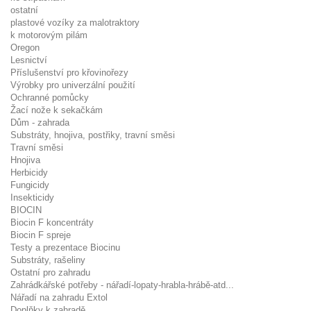
ostatní
plastové vozíky za malotraktory
k motorovým pilám
Oregon
Lesnictví
Příslušenství pro křovinořezy
Výrobky pro univerzální použití
Ochranné pomůcky
Žací nože k sekačkám
Dům - zahrada
Substráty, hnojiva, postřiky, travní směsi
Travní směsi
Hnojiva
Herbicidy
Fungicidy
Insekticidy
BIOCIN
Biocin F koncentráty
Biocin F spreje
Testy a prezentace Biocinu
Substráty, rašeliny
Ostatní pro zahradu
Zahrádkářské potřeby - nářadí-lopaty-hrabla-hrábě-atd...
Nářadí na zahradu Extol
Doplňky k zahradě