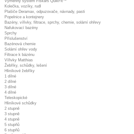
Výměnný systém Fiskars QuikFit™
Kolečka, vozíky, rudl
Plašiče Deramax, odpuzovače, návnady, pasti
Popelnice a kontejnery
Bazény, vířivky, filtrace, sprchy, chemie, solární ohřevy
Nafukovací bazény
Sprchy
Příslušenství
Bazénová chemie
Solární ohřev vody
Filtrace k bázénu
Vířivky Matthias
Žebříky, schůdky, lešení
Hliníkové žebříky
1 dílné
2 dílné
3 dílné
4 dílné
Teleskopické
Hliníkové schůdky
2 stupně
3 stupně
4 stupně
5 stupňů
6 stupňů