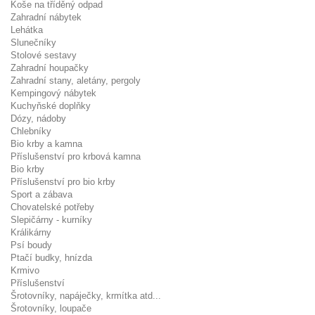
Koše na tříděný odpad
Zahradní nábytek
Lehátka
Slunečníky
Stolové sestavy
Zahradní houpačky
Zahradní stany, aletány, pergoly
Kempingový nábytek
Kuchyňské doplňky
Dózy, nádoby
Chlebníky
Bio krby a kamna
Příslušenství pro krbová kamna
Bio krby
Příslušenství pro bio krby
Sport a zábava
Chovatelské potřeby
Slepičárny - kurníky
Králikárny
Psí boudy
Ptačí budky, hnízda
Krmivo
Příslušenství
Šrotovníky, napáječky, krmítka atd...
Šrotovníky, loupače