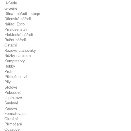
U-Serie
G-Serie
Dílna - nářadí - stroje
Dílenské nářadí
Nářadí Extol
Příslušenství
Elektrické nářadí
Ruční nářadí
Ostatní
Rázové utahováky
Nůžky na plech
Kompresory
Hobby
Profi
Příslušenství
Pily
Stolové
Pokosové
Lupínkové
Šavlové
Pásové
Formátovací
Okružní
Přímočaré
Ocasové