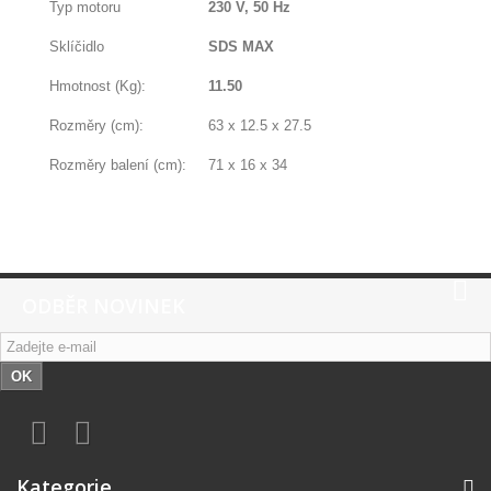
Typ motoru
230 V, 50 Hz
Sklíčidlo
SDS MAX
Hmotnost (Kg):
11.50
Rozměry (cm):
63 x 12.5 x 27.5
Rozměry balení (cm):
71 x 16 x 34
ODBĚR NOVINEK
OK
Kategorie