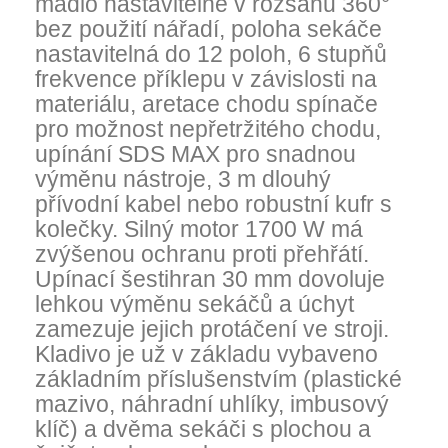
madlo nastavitelné v rozsahu 360°
bez použití nářadí, poloha sekáče
nastavitelná do 12 poloh, 6 stupňů
frekvence příklepu v závislosti na
materiálu, aretace chodu spínače
pro možnost nepřetržitého chodu,
upínání SDS MAX pro snadnou
výměnu nástroje, 3 m dlouhý
přívodní kabel nebo robustní kufr s
kolečky. Silný motor 1700 W má
zvýšenou ochranu proti přehřátí.
Upínací šestihran 30 mm dovoluje
lehkou výměnu sekáčů a úchyt
zamezuje jejich protáčení ve stroji.
Kladivo je už v základu vybaveno
základním příslušenstvím (plastické
mazivo, náhradní uhlíky, imbusový
klíč) a dvěma sekáči s plochou a