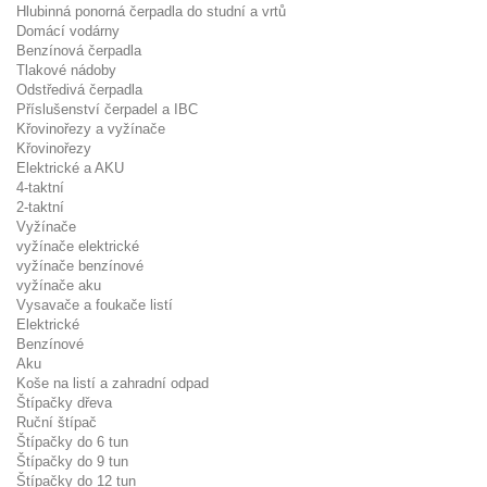
Hlubinná ponorná čerpadla do studní a vrtů
Domácí vodárny
Benzínová čerpadla
Tlakové nádoby
Odstředivá čerpadla
Příslušenství čerpadel a IBC
Křovinořezy a vyžínače
Křovinořezy
Elektrické a AKU
4-taktní
2-taktní
Vyžínače
vyžínače elektrické
vyžínače benzínové
vyžínače aku
Vysavače a foukače listí
Elektrické
Benzínové
Aku
Koše na listí a zahradní odpad
Štípačky dřeva
Ruční štípač
Štípačky do 6 tun
Štípačky do 9 tun
Štípačky do 12 tun