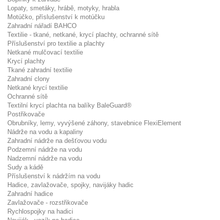
Lopaty, smetáky, hrábě, motyky, hrabla
Motúčko, příslušenství k motúčku
Zahradní nářadí BAHCO
Textilie - tkané, netkané, krycí plachty, ochranné sítě
Příslušenství pro textilie a plachty
Netkané mulčovací textilie
Krycí plachty
Tkané zahradní textilie
Zahradní clony
Netkané krycí textilie
Ochranné sítě
Textilní krycí plachta na balíky BaleGuard®
Postřikovače
Obrubníky, lemy, vyvýšené záhony, stavebnice FlexiElement
Nádrže na vodu a kapaliny
Zahradní nádrže na dešťovou vodu
Podzemní nádrže na vodu
Nadzemní nádrže na vodu
Sudy a kádě
Příslušenství k nádržím na vodu
Hadice, zavlažovače, spojky, navijáky hadic
Zahradní hadice
Zavlažovače - rozstřikovače
Rychlospojky na hadici