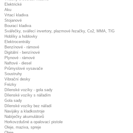
Elektrické
Aku
Vrtací kladiva
Stojanové
Bourací kladiva
Svářečky, svářecí invertory, plazmové řezačky, Co2, MMA, TIG
Hoblíky a hoblovky
Elektrocentrály
Benzínové - rámové
Digitální - benzínové
Plynové - rámové
Naftové - diesel
Průmyslové vysavače
Soustruhy
Vibrační desky
Frézky
Dílenské vozíky - gola sady
Dílenské vozíky s nářadím
Gola sady
Dílenské vozíky bez nářadí
Navijáky a kladkostroje
Nabíječky akumulátorů
Horkovzdušné a opalovací pistole
Oleje, maziva, spreje
Oleje