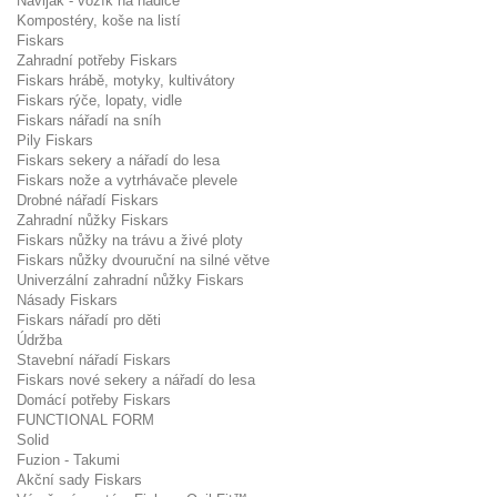
Naviják - vozík na hadice
Kompostéry, koše na listí
Fiskars
Zahradní potřeby Fiskars
Fiskars hrábě, motyky, kultivátory
Fiskars rýče, lopaty, vidle
Fiskars nářadí na sníh
Pily Fiskars
Fiskars sekery a nářadí do lesa
Fiskars nože a vytrhávače plevele
Drobné nářadí Fiskars
Zahradní nůžky Fiskars
Fiskars nůžky na trávu a živé ploty
Fiskars nůžky dvouruční na silné větve
Univerzální zahradní nůžky Fiskars
Násady Fiskars
Fiskars nářadí pro děti
Údržba
Stavební nářadí Fiskars
Fiskars nové sekery a nářadí do lesa
Domácí potřeby Fiskars
FUNCTIONAL FORM
Solid
Fuzion - Takumi
Akční sady Fiskars