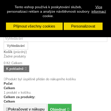
Přihlásit se
Tento eshop používá k poskytování služeb,
Více
personalizaci reklam a analýze návštěvnosti soubory
informací
Napište nám
cookie.
Přijmout všechny cookies
Personalizovat
Vyhledávání
Košík
(prázdný)
Žádné produkty
0 Kč
Celkem
K pokladně
Produkt byl úspěšně přidán do nákupního košíku
Počet
Celkem
1 produkt v košíku.
Celkem za produkty:
Celkem
Pokračovat v nákupu
Objednat