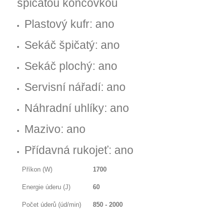
špičatou koncovkou
Plastový kufr: ano
Sekáč špičatý: ano
Sekáč plochý: ano
Servisní nářadí: ano
Náhradní uhlíky: ano
Mazivo: ano
Přídavná rukojeť: ano
Příkon (W)
1700
Energie úderu (J)
60
Počet úderů (úd/min)
850 - 2000