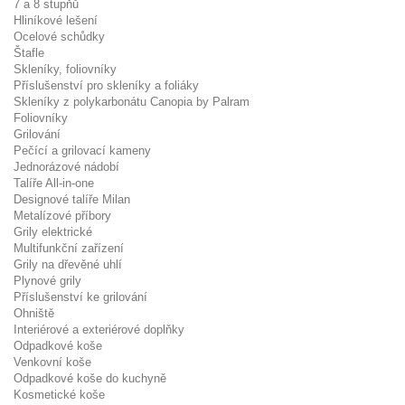
7 a 8 stupňů
Hliníkové lešení
Ocelové schůdky
Štafle
Skleníky, foliovníky
Příslušenství pro skleníky a foliáky
Skleníky z polykarbonátu Canopia by Palram
Foliovníky
Grilování
Pečící a grilovací kameny
Jednorázové nádobí
Talíře All-in-one
Designové talíře Milan
Metalízové příbory
Grily elektrické
Multifunkční zařízení
Grily na dřevěné uhlí
Plynové grily
Příslušenství ke grilování
Ohniště
Interiérové a exteriérové doplňky
Odpadkové koše
Venkovní koše
Odpadkové koše do kuchyně
Kosmetické koše