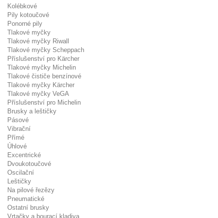
Kolébkové
Pily kotoučové
Ponorné pily
Tlakové myčky
Tlakové myčky Riwall
Tlakové myčky Scheppach
Příslušenství pro Kärcher
Tlakové myčky Michelin
Tlakové čističe benzínové
Tlakové myčky Kärcher
Tlakové myčky VeGA
Příslušenství pro Michelin
Brusky a leštičky
Pásové
Vibrační
Přímé
Úhlové
Excentrické
Dvoukotoučové
Oscilační
Leštičky
Na pilové řezězy
Pneumatické
Ostatní brusky
Vrtačky a bourací kladiva