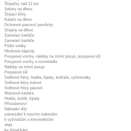
Štípačky nad 12 tun
Sekery na dřevo
Štípací klíny
Kalače na dřevo
Ochranné pracovní pomůcky
Stojany na dřevo
Zametací kartáče
Zametací kartáče
Půdní vrtáky
Hliníkové nájezdy
Posypové vozíky, nádoby na zimní posyp, posypová sůl
Posypové vozíky a rozmetadla
Nádoby na zimní posyp
Posypová sůl
Sněhové frézy, hrabla, lopaty, košťata, vyhrnováky
Sněhové frézy kolové
Sněhové frézy pásové
Motorové kartáče
Hrabla, koště, lopaty
Příslušenství
Náhradní díly
univerzální k travním traktorům
k vyžínačům a křovinořezům
oleje
ke štípačkám