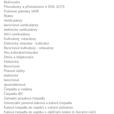
Mulčovače
Převodovky a příslušenství k DSK 317/S
Pohonné jednotky VARI
Ridery
Vertikutátory
benzínové vertikutátory
elektrické vertikutátory
AKU vertikutátory
Kultivátory, rotavátory
Elektrický rotavátor - kultivátor
Benzínové kultivátory - rotávatory
Aku kultivátor/rotavátor
Drtiče a štěpkovače
Elektrické
Benzínové
Plotové nůžky
elektrické
benzínové
akumulátorové
Čerpadla a vodárny
Čerpadla IBC
Zahradní proudová čerpadla
Univerzální ponorná tlaková a kalová čerpadla
Kalová čerpadla do septiků s volným průtokem
Kalová čerpadla do septiku s oběžným kolem (s řeznými noži)