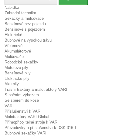
Nabídka
Zahradní technika
Sekačky a mulčovače
Benzínové bez pojezdu
Benzínové s pojezdem
Elektrické
Bubnové na vysokou trávu
Vřetenové
Akumulátorové
Mulčovače
Robotické sekačky
Motorové pily
Benzínové pily
Elektrické pily
Aku pily
Travní traktory a malotraktory VARI
S bočním výhozem
Se sběrem do koše
VARI
Příslušenství k VARI
Malotraktory VARI Global
Přímopřipojitelné stroje k VARI
Převodovky a příslušenství k DSK 316.1
Bubnové sekačky VARI