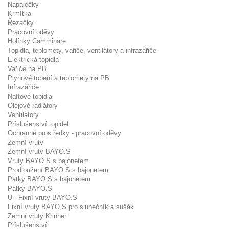
Napáječky
Krmítka
Řezačky
Pracovní oděvy
Holínky Camminare
Topidla, teplomety, vařiče, ventilátory a infrazářiče
Elektrická topidla
Vařiče na PB
Plynové topení a teplomety na PB
Infrazářiče
Naftové topidla
Olejové radiátory
Ventilátory
Příslušenství topidel
Ochranné prostředky - pracovní oděvy
Zemní vruty
Zemní vruty BAYO.S
Vruty BAYO.S s bajonetem
Prodloužení BAYO.S s bajonetem
Patky BAYO.S s bajonetem
Patky BAYO.S
U - Fixní vruty BAYO.S
Fixní vruty BAYO.S pro slunečník a sušák
Zemní vruty Krinner
Příslušenství