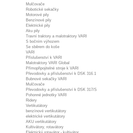
Mulčovače
Robotické sekačky
Motorové pily
Benzínové pily
Elektrické pily
Aku pily
Travní traktory a malotraktory VARI
S bočním výhozem
Se sběrem do koše
VARI
Příslušenství k VARI
Malotraktory VARI Global
Přímopřipojitelné stroje k VARI
Převodovky a příslušenství k DSK 316.1
Bubnové sekačky VARI
Mulčovače
Převodovky a příslušenství k DSK 317/S
Pohonné jednotky VARI
Ridery
Vertikutátory
benzínové vertikutátory
elektrické vertikutátory
AKU vertikutátory
Kultivátory, rotavátory
Elektrický rotavátor - kultivátor