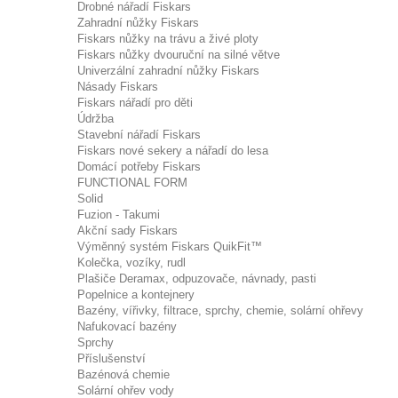
Drobné nářadí Fiskars
Zahradní nůžky Fiskars
Fiskars nůžky na trávu a živé ploty
Fiskars nůžky dvouruční na silné větve
Univerzální zahradní nůžky Fiskars
Násady Fiskars
Fiskars nářadí pro děti
Údržba
Stavební nářadí Fiskars
Fiskars nové sekery a nářadí do lesa
Domácí potřeby Fiskars
FUNCTIONAL FORM
Solid
Fuzion - Takumi
Akční sady Fiskars
Výměnný systém Fiskars QuikFit™
Kolečka, vozíky, rudl
Plašiče Deramax, odpuzovače, návnady, pasti
Popelnice a kontejnery
Bazény, vířivky, filtrace, sprchy, chemie, solární ohřevy
Nafukovací bazény
Sprchy
Příslušenství
Bazénová chemie
Solární ohřev vody