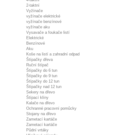
2-taktní
Vyžínače
vyžínače elektrické
vyžínače benzínové
vyžínače aku
Vysavače a foukače listí
Elektrické
Benzínové
Aku
Koše na listí a zahradní odpad
Štípačky dřeva
Ruční štípač
Štípačky do 6 tun
Štípačky do 9 tun
Štípačky do 12 tun
Štípačky nad 12 tun
Sekery na dřevo
Štípací klíny
Kalače na dřevo
Ochranné pracovní pomůcky
Stojany na dřevo
Zametací kartáče
Zametací kartáče
Půdní vrtáky