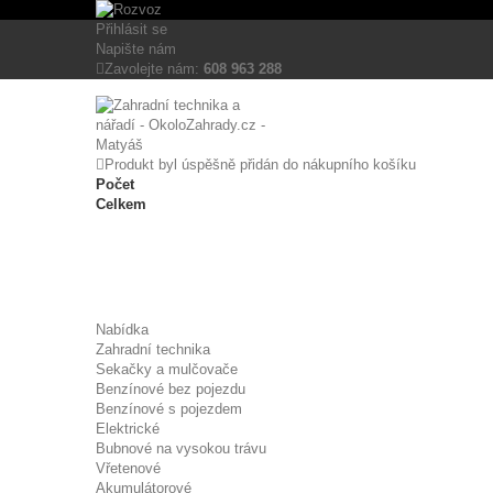
Tento eshop používá k poskytování služeb, personalizaci reklam a analýze n
Přihlásit se
Více informací
Napište nám
Nezbytně nutné cookies
Analytické cookies
Reklamní cookies
Zavolejte nám:
608 963 288
Produkt byl úspěšně přidán do nákupního košíku
Počet
Celkem
Nabídka
Zahradní technika
Sekačky a mulčovače
Benzínové bez pojezdu
Benzínové s pojezdem
Elektrické
Bubnové na vysokou trávu
Vřetenové
Akumulátorové