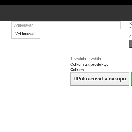
ávštěvnosti soubory cookie.
Přijmout všechny cookies
Personalizovat
Přijmout zvolené cookies
K
Ž
Vyhledávání
0
1 produkt v košíku.
Celkem za produkty:
Celkem
Pokračovat v nákupu