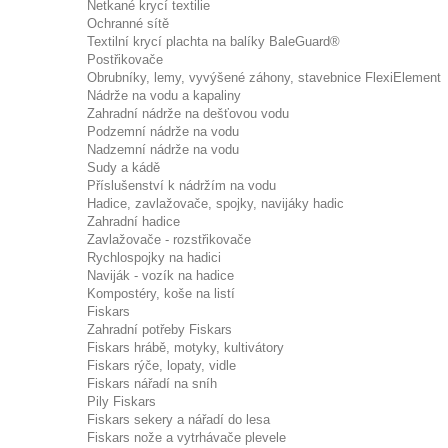
Netkané krycí textilie
Ochranné sítě
Textilní krycí plachta na balíky BaleGuard®
Postřikovače
Obrubníky, lemy, vyvýšené záhony, stavebnice FlexiElement
Nádrže na vodu a kapaliny
Zahradní nádrže na dešťovou vodu
Podzemní nádrže na vodu
Nadzemní nádrže na vodu
Sudy a kádě
Příslušenství k nádržím na vodu
Hadice, zavlažovače, spojky, navijáky hadic
Zahradní hadice
Zavlažovače - rozstřikovače
Rychlospojky na hadici
Naviják - vozík na hadice
Kompostéry, koše na listí
Fiskars
Zahradní potřeby Fiskars
Fiskars hrábě, motyky, kultivátory
Fiskars rýče, lopaty, vidle
Fiskars nářadí na sníh
Pily Fiskars
Fiskars sekery a nářadí do lesa
Fiskars nože a vytrhávače plevele