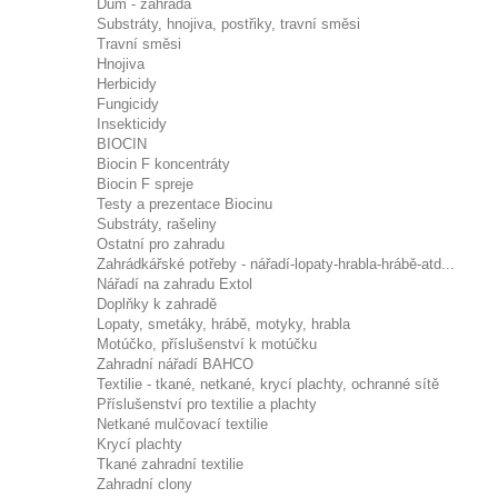
Dům - zahrada
Substráty, hnojiva, postřiky, travní směsi
Travní směsi
Hnojiva
Herbicidy
Fungicidy
Insekticidy
BIOCIN
Biocin F koncentráty
Biocin F spreje
Testy a prezentace Biocinu
Substráty, rašeliny
Ostatní pro zahradu
Zahrádkářské potřeby - nářadí-lopaty-hrabla-hrábě-atd...
Nářadí na zahradu Extol
Doplňky k zahradě
Lopaty, smetáky, hrábě, motyky, hrabla
Motúčko, příslušenství k motúčku
Zahradní nářadí BAHCO
Textilie - tkané, netkané, krycí plachty, ochranné sítě
Příslušenství pro textilie a plachty
Netkané mulčovací textilie
Krycí plachty
Tkané zahradní textilie
Zahradní clony