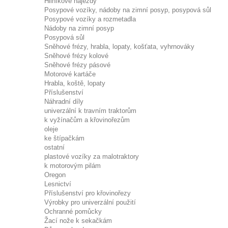
Hliníkové nájezdy
Posypové vozíky, nádoby na zimní posyp, posypová sůl
Posypové vozíky a rozmetadla
Nádoby na zimní posyp
Posypová sůl
Sněhové frézy, hrabla, lopaty, košťata, vyhrnováky
Sněhové frézy kolové
Sněhové frézy pásové
Motorové kartáče
Hrabla, koště, lopaty
Příslušenství
Náhradní díly
univerzální k travním traktorům
k vyžínačům a křovinořezům
oleje
ke štípačkám
ostatní
plastové vozíky za malotraktory
k motorovým pilám
Oregon
Lesnictví
Příslušenství pro křovinořezy
Výrobky pro univerzální použití
Ochranné pomůcky
Žací nože k sekačkám