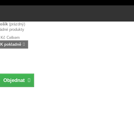
ošík
(prázdný)
ádné produkty
 Kč
Celkem
K pokladně
Objednat