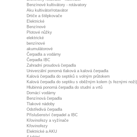
Benzínové kultivátory - rotávatory
Aku kultivátor/rotavátor
Drtiče a štěpkovače
Elektrické
Benzínové
Plotové nůžky
elektrické
benzínové
akumulátorové
Čerpadla a vodárny
Čerpadla IBC
Zahradní proudová čerpadla
Univerzální ponorná tlaková a kalová čerpadla
Kalová čerpadla do septiků s volným průtokem
Kalová čerpadla do septiku s oběžným kolem (s řeznými noži)
Hlubinná ponorná čerpadla do studní a vrtů
Domácí vodárny
Benzínová čerpadla
Tlakové nádoby
Odstředivá čerpadla
Příslušenství čerpadel a IBC
Křovinořezy a vyžínače
Křovinořezy
Elektrické a AKU
4-taktní