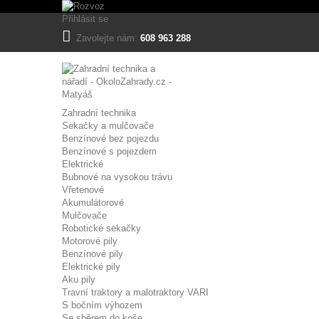
Tento eshop používá k poskytování služeb, personalizaci reklam a analýze
Přihlásit se
Více informací
Zavolejte nám:
608 963 288
Nezbytně nutné cookies
Analytické cookies
Reklamní cookies
Zahradní technika
Sekačky a mulčovače
Benzínové bez pojezdu
Benzínové s pojezdem
Elektrické
Bubnové na vysokou trávu
Vřetenové
Akumulátorové
Mulčovače
Robotické sekačky
Motorové pily
Benzínové pily
Elektrické pily
Aku pily
Travní traktory a malotraktory VARI
S bočním výhozem
Se sběrem do koše