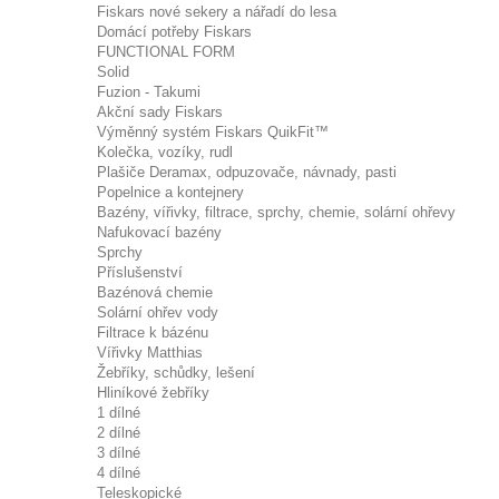
Fiskars nové sekery a nářadí do lesa
Domácí potřeby Fiskars
FUNCTIONAL FORM
Solid
Fuzion - Takumi
Akční sady Fiskars
Výměnný systém Fiskars QuikFit™
Kolečka, vozíky, rudl
Plašiče Deramax, odpuzovače, návnady, pasti
Popelnice a kontejnery
Bazény, vířivky, filtrace, sprchy, chemie, solární ohřevy
Nafukovací bazény
Sprchy
Příslušenství
Bazénová chemie
Solární ohřev vody
Filtrace k bázénu
Vířivky Matthias
Žebříky, schůdky, lešení
Hliníkové žebříky
1 dílné
2 dílné
3 dílné
4 dílné
Teleskopické