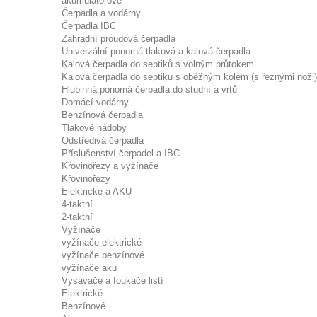
akumulátorové
Čerpadla a vodárny
Čerpadla IBC
Zahradní proudová čerpadla
Univerzální ponorná tlaková a kalová čerpadla
Kalová čerpadla do septiků s volným průtokem
Kalová čerpadla do septiku s oběžným kolem (s řeznými noži)
Hlubinná ponorná čerpadla do studní a vrtů
Domácí vodárny
Benzínová čerpadla
Tlakové nádoby
Odstředivá čerpadla
Příslušenství čerpadel a IBC
Křovinořezy a vyžínače
Křovinořezy
Elektrické a AKU
4-taktní
2-taktní
Vyžínače
vyžínače elektrické
vyžínače benzínové
vyžínače aku
Vysavače a foukače listí
Elektrické
Benzínové