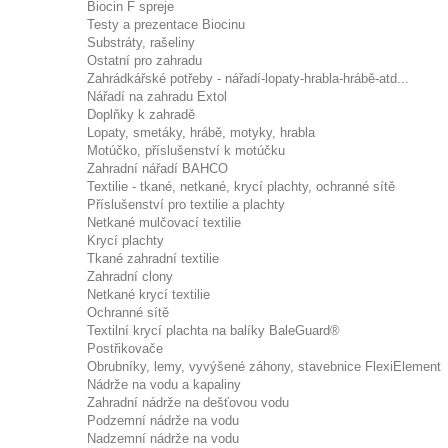
Biocin F spreje
Testy a prezentace Biocinu
Substráty, rašeliny
Ostatní pro zahradu
Zahrádkářské potřeby - nářadí-lopaty-hrabla-hrábě-atd...
Nářadí na zahradu Extol
Doplňky k zahradě
Lopaty, smetáky, hrábě, motyky, hrabla
Motúčko, příslušenství k motúčku
Zahradní nářadí BAHCO
Textilie - tkané, netkané, krycí plachty, ochranné sítě
Příslušenství pro textilie a plachty
Netkané mulčovací textilie
Krycí plachty
Tkané zahradní textilie
Zahradní clony
Netkané krycí textilie
Ochranné sítě
Textilní krycí plachta na balíky BaleGuard®
Postřikovače
Obrubníky, lemy, vyvýšené záhony, stavebnice FlexiElement
Nádrže na vodu a kapaliny
Zahradní nádrže na dešťovou vodu
Podzemní nádrže na vodu
Nadzemní nádrže na vodu