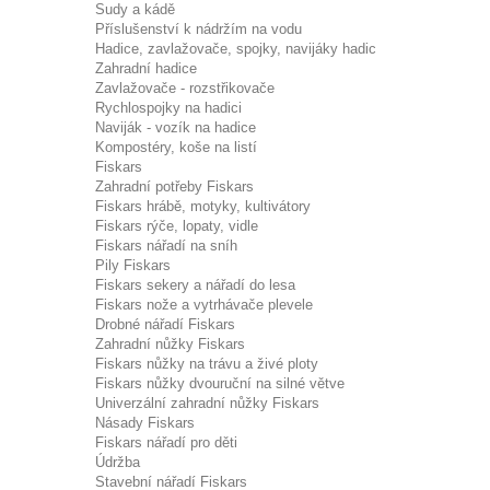
Sudy a kádě
Příslušenství k nádržím na vodu
Hadice, zavlažovače, spojky, navijáky hadic
Zahradní hadice
Zavlažovače - rozstřikovače
Rychlospojky na hadici
Naviják - vozík na hadice
Kompostéry, koše na listí
Fiskars
Zahradní potřeby Fiskars
Fiskars hrábě, motyky, kultivátory
Fiskars rýče, lopaty, vidle
Fiskars nářadí na sníh
Pily Fiskars
Fiskars sekery a nářadí do lesa
Fiskars nože a vytrhávače plevele
Drobné nářadí Fiskars
Zahradní nůžky Fiskars
Fiskars nůžky na trávu a živé ploty
Fiskars nůžky dvouruční na silné větve
Univerzální zahradní nůžky Fiskars
Násady Fiskars
Fiskars nářadí pro děti
Údržba
Stavební nářadí Fiskars