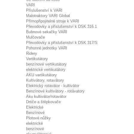
VARI
Příslušenství k VARI
Malotraktory VARI Global
Přímopřipojitelné stroje k VARI
Převodovky a příslušenství k DSK 316.1
Bubnové sekačky VARI
Mulčovače
Převodovky a příslušenství k DSK 317/S
Pohonné jednotky VARI
Ridery
Vertikutátory
benzínové vertikutátory
elektrické vertikutátory
AKU vertikutátory
Kultivátory, rotavátory
Elektrický rotavátor - kultivátor
Benzínové kultivátory - rotávatory
Aku kultivátor/rotavátor
Drtiče a štěpkovače
Elektrické
Benzínové
Plotové nůžky
elektrické
benzínové