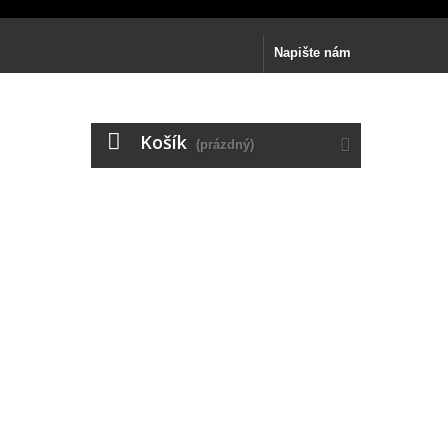
Napište nám
Košík
(prázdný)