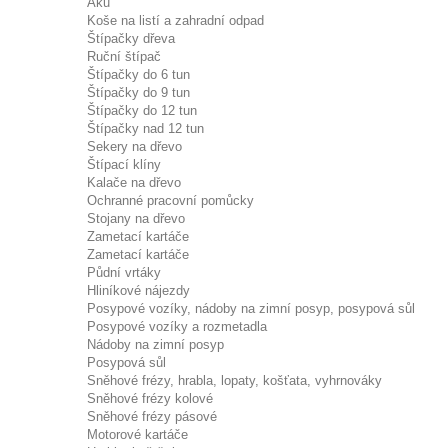
Aku
Koše na listí a zahradní odpad
Štípačky dřeva
Ruční štípač
Štípačky do 6 tun
Štípačky do 9 tun
Štípačky do 12 tun
Štípačky nad 12 tun
Sekery na dřevo
Štípací klíny
Kalače na dřevo
Ochranné pracovní pomůcky
Stojany na dřevo
Zametací kartáče
Zametací kartáče
Půdní vrtáky
Hliníkové nájezdy
Posypové vozíky, nádoby na zimní posyp, posypová sůl
Posypové vozíky a rozmetadla
Nádoby na zimní posyp
Posypová sůl
Sněhové frézy, hrabla, lopaty, košťata, vyhrnováky
Sněhové frézy kolové
Sněhové frézy pásové
Motorové kartáče