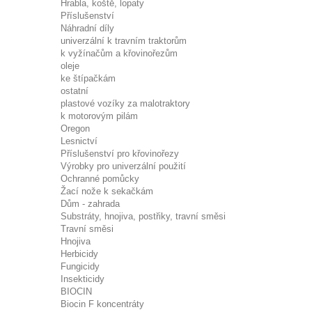
Hrabla, koště, lopaty
Příslušenství
Náhradní díly
univerzální k travním traktorům
k vyžínačům a křovinořezům
oleje
ke štípačkám
ostatní
plastové vozíky za malotraktory
k motorovým pilám
Oregon
Lesnictví
Příslušenství pro křovinořezy
Výrobky pro univerzální použití
Ochranné pomůcky
Žací nože k sekačkám
Dům - zahrada
Substráty, hnojiva, postřiky, travní směsi
Travní směsi
Hnojiva
Herbicidy
Fungicidy
Insekticidy
BIOCIN
Biocin F koncentráty