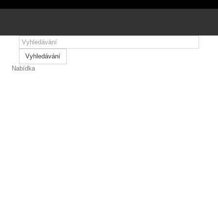
 návštěvnosti soubory cookie.
Přijmout všechny cookies
Personalizovat
Přijmout zvolené cookies
Vyhledávání
Nabídka