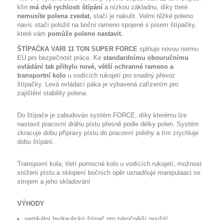
klín
má dvě rychlosti štípání
a nízkou základnu, díky tteré
nemusíte polena zvedat,
stačí je nakulit. Velmi těžké poleno
navíc stačí položit na boční rameno spojené s písem štípačky,
které vám
pomůže poleno nastavit.
ŠTÍPAČKA VARI 11 TON SUPER FORCE
splňuje novou normu
EU pro bezpečnost práce. Ke
standardnímu obouručnímu
ovládání tak přibylo nové, větší ochranné rameno a
transportní kolo
u vodících rukojetí pro snadný převoz
štípačky. Levá ovládací páka je vybavená zařízením pro
zajištění stability polena.
Do štípače je zabudován systém FORCE, díky kterému lze
nastavit pracovní dráhu pístu přesně podle délky polen. Systém
zkracuje dobu přípravy pístu do pracovní polohy a tím zrychluje
dobu štípání.
Transporní kola, třetí pomocné kolo u vodících rukojetí, možnost
snížení pístu a sklopení bočních opěr usnadňuje manipulaaci se
strojem a jeho skladování
VÝHODY
vertikální hydraulický štípač pro náročnější použití