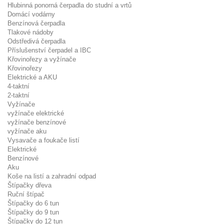
Hlubinná ponorná čerpadla do studní a vrtů
Domácí vodárny
Benzínová čerpadla
Tlakové nádoby
Odstředivá čerpadla
Příslušenství čerpadel a IBC
Křovinořezy a vyžínače
Křovinořezy
Elektrické a AKU
4-taktní
2-taktní
Vyžínače
vyžínače elektrické
vyžínače benzínové
vyžínače aku
Vysavače a foukače listí
Elektrické
Benzínové
Aku
Koše na listí a zahradní odpad
Štípačky dřeva
Ruční štípač
Štípačky do 6 tun
Štípačky do 9 tun
Štípačky do 12 tun