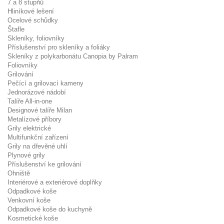
7 a 8 stupňů
Hliníkové lešení
Ocelové schůdky
Štafle
Skleníky, foliovníky
Příslušenství pro skleníky a foliáky
Skleníky z polykarbonátu Canopia by Palram
Foliovníky
Grilování
Pečící a grilovací kameny
Jednorázové nádobí
Talíře All-in-one
Designové talíře Milan
Metalízové příbory
Grily elektrické
Multifunkční zařízení
Grily na dřevěné uhlí
Plynové grily
Příslušenství ke grilování
Ohniště
Interiérové a exteriérové doplňky
Odpadkové koše
Venkovní koše
Odpadkové koše do kuchyně
Kosmetické koše