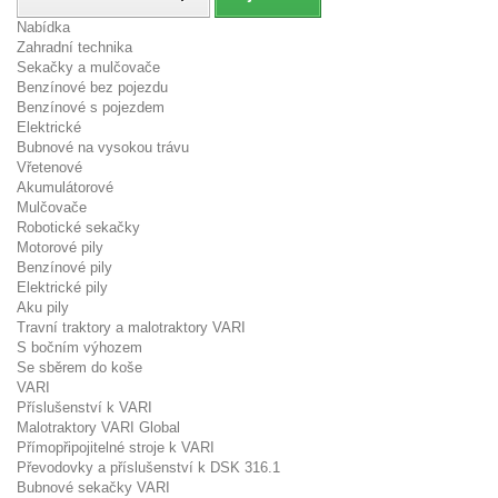
Nabídka
Zahradní technika
Sekačky a mulčovače
Benzínové bez pojezdu
Benzínové s pojezdem
Elektrické
Bubnové na vysokou trávu
Vřetenové
Akumulátorové
Mulčovače
Robotické sekačky
Motorové pily
Benzínové pily
Elektrické pily
Aku pily
Travní traktory a malotraktory VARI
S bočním výhozem
Se sběrem do koše
VARI
Příslušenství k VARI
Malotraktory VARI Global
Přímopřipojitelné stroje k VARI
Převodovky a příslušenství k DSK 316.1
Bubnové sekačky VARI