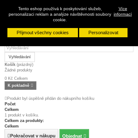
Přihlásit se
Tento eshop používá k poskytování služeb,
Více
personalizaci reklam a analýze návštěvnosti soubory
informací
Napište nám
cookie.
Přijmout všechny cookies
Personalizovat
Vyhledávání
Košík
(prázdný)
Žádné produkty
0 Kč
Celkem
K pokladně
Produkt byl úspěšně přidán do nákupního košíku
Počet
Celkem
1 produkt v košíku.
Celkem za produkty:
Celkem
Pokračovat v nákupu
Objednat