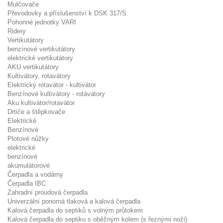
Mulčovače
Převodovky a příslušenství k DSK 317/S
Pohonné jednotky VARI
Ridery
Vertikutátory
benzínové vertikutátory
elektrické vertikutátory
AKU vertikutátory
Kultivátory, rotavátory
Elektrický rotavátor - kultivátor
Benzínové kultivátory - rotávatory
Aku kultivátor/rotavátor
Drtiče a štěpkovače
Elektrické
Benzínové
Plotové nůžky
elektrické
benzínové
akumulátorové
Čerpadla a vodárny
Čerpadla IBC
Zahradní proudová čerpadla
Univerzální ponorná tlaková a kalová čerpadla
Kalová čerpadla do septiků s volným průtokem
Kalová čerpadla do septiku s oběžným kolem (s řeznými noži)