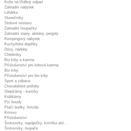
Koše na tříděný odpad
Zahradní nábytek
Lehátka
Slunečníky
Stolové sestavy
Zahradní houpačky
Zahradní stany, aletány, pergoly
Kempingový nábytek
Kuchyňské doplňky
Dózy, nádoby
Chlebníky
Bio krby a kamna
Příslušenství pro krbová kamna
Bio krby
Příslušenství pro bio krby
Sport a zábava
Chovatelské potřeby
Slepičárny - kurníky
Králikárny
Psí boudy
Ptačí budky, hnízda
Krmivo
Příslušenství
Šrotovníky, napáječky, krmítka atd...
Šrotovníky, loupače