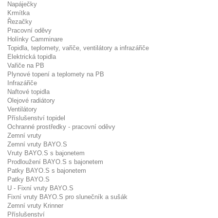
Napáječky
Krmítka
Řezačky
Pracovní oděvy
Holínky Camminare
Topidla, teplomety, vařiče, ventilátory a infrazářiče
Elektrická topidla
Vařiče na PB
Plynové topení a teplomety na PB
Infrazářiče
Naftové topidla
Olejové radiátory
Ventilátory
Příslušenství topidel
Ochranné prostředky - pracovní oděvy
Zemní vruty
Zemní vruty BAYO.S
Vruty BAYO.S s bajonetem
Prodloužení BAYO.S s bajonetem
Patky BAYO.S s bajonetem
Patky BAYO.S
U - Fixní vruty BAYO.S
Fixní vruty BAYO.S pro slunečník a sušák
Zemní vruty Krinner
Příslušenství