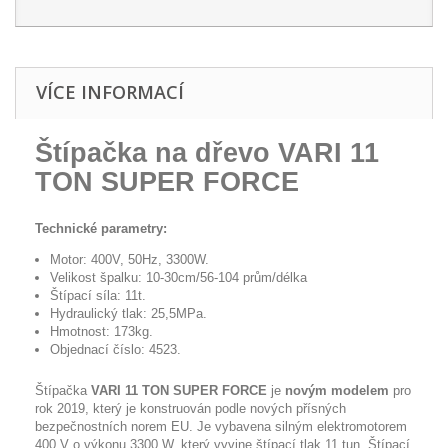
VÍCE INFORMACÍ
Štípačka na dřevo VARI 11
TON SUPER FORCE
Technické parametry:
Motor: 400V, 50Hz, 3300W.
Velikost špalku: 10-30cm/56-104 prům/délka
Štípací síla: 11t.
Hydraulický tlak: 25,5MPa.
Hmotnost: 173kg.
Objednací číslo: 4523.
Štípačka
VARI 11 TON SUPER FORCE
je
novým modelem
pro
rok 2019, který je konstruován podle nových přísných
bezpečnostních norem EU. Je vybavena silným elektromotorem
400 V o výkonu 3300 W, který vyvine štípací tlak 11 tun. Štípací