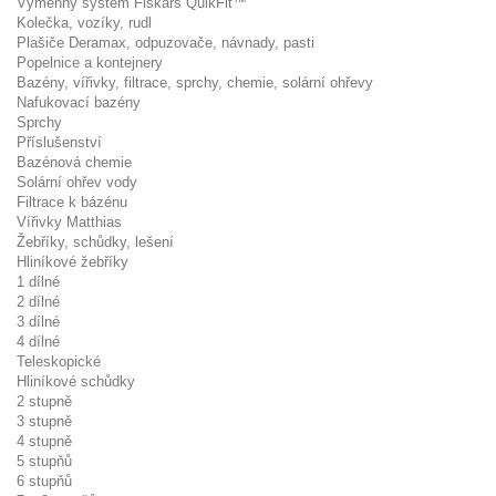
Výměnný systém Fiskars QuikFit™
Kolečka, vozíky, rudl
Plašiče Deramax, odpuzovače, návnady, pasti
Popelnice a kontejnery
Bazény, vířivky, filtrace, sprchy, chemie, solární ohřevy
Nafukovací bazény
Sprchy
Příslušenství
Bazénová chemie
Solární ohřev vody
Filtrace k bázénu
Vířivky Matthias
Žebříky, schůdky, lešení
Hliníkové žebříky
1 dílné
2 dílné
3 dílné
4 dílné
Teleskopické
Hliníkové schůdky
2 stupně
3 stupně
4 stupně
5 stupňů
6 stupňů