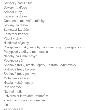
Štípačky nad 12 tun
Sekery na dřevo
Štípací klíny
Kalače na dřevo
Ochranné pracovní pomůcky
Stojany na dřevo
Zametací kartáče
Zametací kartáče
Půdní vrtáky
Hliníkové nájezdy
Posypové vozíky, nádoby na zimní posyp, posypová sůl
Posypové vozíky a rozmetadla
Nádoby na zimní posyp
Posypová sůl
Sněhové frézy, hrabla, lopaty, košťata, vyhrnováky
Sněhové frézy kolové
Sněhové frézy pásové
Motorové kartáče
Hrabla, koště, lopaty
Příslušenství
Náhradní díly
univerzální k travním traktorům
k vyžínačům a křovinořezům
oleje
ke štípačkám