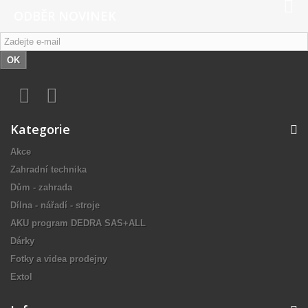
ODBĚR NOVINEK
OK
Kategorie
Akce
Zahradní technika
Dům - zahrada
Dílna - nářadí - stroje
AKU program DEDRA SAS+ALL
Dárky
Fotky a videa prodejny
Extol