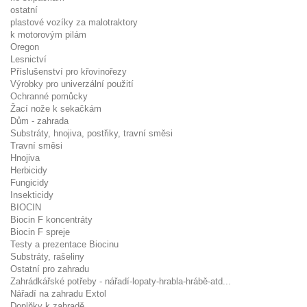
ostatní
plastové vozíky za malotraktory
k motorovým pilám
Oregon
Lesnictví
Příslušenství pro křovinořezy
Výrobky pro univerzální použití
Ochranné pomůcky
Žací nože k sekačkám
Dům - zahrada
Substráty, hnojiva, postřiky, travní směsi
Travní směsi
Hnojiva
Herbicidy
Fungicidy
Insekticidy
BIOCIN
Biocin F koncentráty
Biocin F spreje
Testy a prezentace Biocinu
Substráty, rašeliny
Ostatní pro zahradu
Zahrádkářské potřeby - nářadí-lopaty-hrabla-hrábě-atd...
Nářadí na zahradu Extol
Doplňky k zahradě