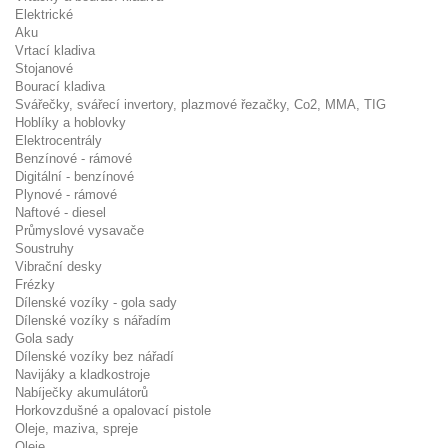
Elektrické
Aku
Vrtací kladiva
Stojanové
Bourací kladiva
Svářečky, svářecí invertory, plazmové řezačky, Co2, MMA, TIG
Hoblíky a hoblovky
Elektrocentrály
Benzínové - rámové
Digitální - benzínové
Plynové - rámové
Naftové - diesel
Průmyslové vysavače
Soustruhy
Vibrační desky
Frézky
Dílenské vozíky - gola sady
Dílenské vozíky s nářadím
Gola sady
Dílenské vozíky bez nářadí
Navijáky a kladkostroje
Nabíječky akumulátorů
Horkovzdušné a opalovací pistole
Oleje, maziva, spreje
Oleje