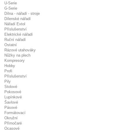
U-Serie
G-Serie
Dílna - nářadí - stroje
Dílenské nářadí
Nářadí Extol
Příslušenství
Elektrické nářadí
Ruční nářadí
Ostatní
Rázové utahováky
Nůžky na plech
Kompresory
Hobby
Profi
Příslušenství
Pily
Stolové
Pokosové
Lupínkové
Šavlové
Pásové
Formátovací
Okružní
Přímočaré
Ocasové