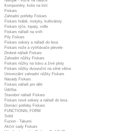
Naviják - vozík na hadice
Kompostéry, koše na listí
Fiskars
Zahradní potřeby Fiskars
Fiskars hrábě, motyky, kultivátory
Fiskars rýče, lopaty, vidle
Fiskars nářadí na sníh
Pily Fiskars
Fiskars sekery a nářadí do lesa
Fiskars nože a vytrhávače plevele
Drobné nářadí Fiskars
Zahradní nůžky Fiskars
Fiskars nůžky na trávu a živé ploty
Fiskars nůžky dvouruční na silné větve
Univerzální zahradní nůžky Fiskars
Násady Fiskars
Fiskars nářadí pro děti
Údržba
Stavební nářadí Fiskars
Fiskars nové sekery a nářadí do lesa
Domácí potřeby Fiskars
FUNCTIONAL FORM
Solid
Fuzion - Takumi
Akční sady Fiskars