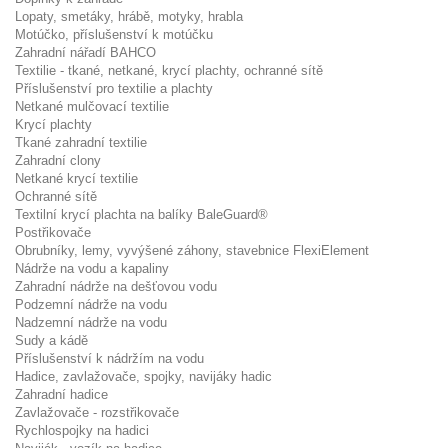
Lopaty, smetáky, hrábě, motyky, hrabla
Motúčko, příslušenství k motúčku
Zahradní nářadí BAHCO
Textilie - tkané, netkané, krycí plachty, ochranné sítě
Příslušenství pro textilie a plachty
Netkané mulčovací textilie
Krycí plachty
Tkané zahradní textilie
Zahradní clony
Netkané krycí textilie
Ochranné sítě
Textilní krycí plachta na balíky BaleGuard®
Postřikovače
Obrubníky, lemy, vyvýšené záhony, stavebnice FlexiElement
Nádrže na vodu a kapaliny
Zahradní nádrže na dešťovou vodu
Podzemní nádrže na vodu
Nadzemní nádrže na vodu
Sudy a kádě
Příslušenství k nádržím na vodu
Hadice, zavlažovače, spojky, navijáky hadic
Zahradní hadice
Zavlažovače - rozstřikovače
Rychlospojky na hadici