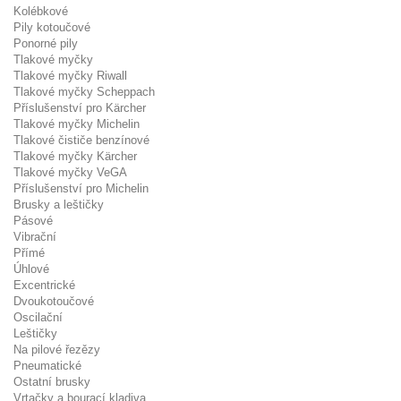
Kolébkové
Pily kotoučové
Ponorné pily
Tlakové myčky
Tlakové myčky Riwall
Tlakové myčky Scheppach
Příslušenství pro Kärcher
Tlakové myčky Michelin
Tlakové čističe benzínové
Tlakové myčky Kärcher
Tlakové myčky VeGA
Příslušenství pro Michelin
Brusky a leštičky
Pásové
Vibrační
Přímé
Úhlové
Excentrické
Dvoukotoučové
Oscilační
Leštičky
Na pilové řezězy
Pneumatické
Ostatní brusky
Vrtačky a bourací kladiva