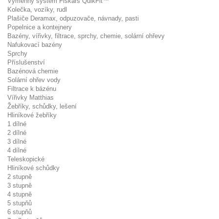
Výměnný systém Fiskars QuikFit™
Kolečka, vozíky, rudl
Plašiče Deramax, odpuzovače, návnady, pasti
Popelnice a kontejnery
Bazény, vířivky, filtrace, sprchy, chemie, solární ohřevy
Nafukovací bazény
Sprchy
Příslušenství
Bazénová chemie
Solární ohřev vody
Filtrace k bázénu
Vířivky Matthias
Žebříky, schůdky, lešení
Hliníkové žebříky
1 dílné
2 dílné
3 dílné
4 dílné
Teleskopické
Hliníkové schůdky
2 stupně
3 stupně
4 stupně
5 stupňů
6 stupňů