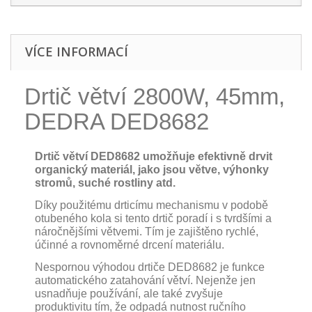
VÍCE INFORMACÍ
Drtič větví 2800W, 45mm,
DEDRA DED8682
Drtič větví DED8682 umožňuje efektivně drvit
organický materiál, jako jsou větve, výhonky
stromů, suché rostliny atd.
Díky použitému drticímu mechanismu v podobě
otubeného kola si tento drtič poradí i s tvrdšími a
náročnějšími větvemi. Tím je zajištěno rychlé,
účinné a rovnoměrné drcení materiálu.
Nespornou výhodou drtiče DED8682 je funkce
automatického zatahování větví. Nejenže jen
usnadňuje používání, ale také zvyšuje
produktivitu tím, že odpadá nutnost ručního