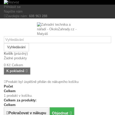
Tento eshop používá k poskytování služeb,
Přijmout všechny
personalizaci reklam a analýze návštěvnosti soubory
Přihlásit se
cookies
cookie.
Napište nám
Personalizovat
Zavolejte nám:
608 963 288
Více informací
Nezbytně nutné cookies
Analytické cookies
Přijmout zvolené
cookies
Reklamní cookies
Vyhledávání
Košík
(prázdný)
Žádné produkty
0 Kč
Celkem
K pokladně
Produkt byl úspěšně přidán do nákupního košíku
Počet
Celkem
1 produkt v košíku.
Celkem za produkty:
Celkem
Pokračovat v nákupu
Objednat