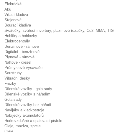
Elektrické
Aku
Vrtací kladiva
Stojanové
Bourací kladiva
Svářečky, svářecí invertory, plazmové řezačky, Co2, MMA, TIG
Hoblíky a hoblovky
Elektrocentrály
Benzínové - rámové
Digitální - benzínové
Plynové - rámové
Naftové - diesel
Průmyslové vysavače
Soustruhy
Vibrační desky
Frézky
Dílenské vozíky - gola sady
Dílenské vozíky s nářadím
Gola sady
Dílenské vozíky bez nářadí
Navijáky a kladkostroje
Nabíječky akumulátorů
Horkovzdušné a opalovací pistole
Oleje, maziva, spreje
Oleje