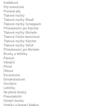
Kolébkové
Pily kotoučové
Ponorné pily
Tlakové myčky
Tlakové myčky Riwall
Tlakové myčky Scheppach
Příslušenství pro Kärcher
Tlakové myčky Michelin
Tlakové čističe benzínové
Tlakové myčky Kärcher
Tlakové myčky VeGA
Příslušenství pro Michelin
Brusky a leštičky
Pásové
Vibrační
Přímé
Úhlové
Excentrické
Dvoukotoučové
Oscilační
Leštičky
Na pilové řezězy
Pneumatické
Ostatní brusky
Vrtačky a bourací kladiva