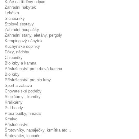
Koše na tříděný odpad
Zahradní nábytek
Lehátka
Slunečníky
Stolové sestavy
Zahradní houpačky
Zahradní stany, aletány, pergoly
Kempingový nábytek
Kuchyňské doplňky
Dózy, nádoby
Chlebníky
Bio krby a kamna
Příslušenství pro krbová kamna
Bio krby
Příslušenství pro bio krby
Sport a zábava
Chovatelské potřeby
Slepičárny - kurníky
Králikárny
Psí boudy
Ptačí budky, hnízda
Krmivo
Příslušenství
Šrotovníky, napáječky, krmítka atd...
Šrotovníky, loupače