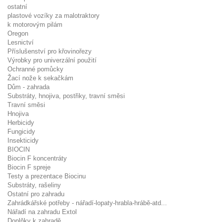
ostatní
plastové vozíky za malotraktory
k motorovým pilám
Oregon
Lesnictví
Příslušenství pro křovinořezy
Výrobky pro univerzální použití
Ochranné pomůcky
Žací nože k sekačkám
Dům - zahrada
Substráty, hnojiva, postřiky, travní směsi
Travní směsi
Hnojiva
Herbicidy
Fungicidy
Insekticidy
BIOCIN
Biocin F koncentráty
Biocin F spreje
Testy a prezentace Biocinu
Substráty, rašeliny
Ostatní pro zahradu
Zahrádkářské potřeby - nářadí-lopaty-hrabla-hrábě-atd...
Nářadí na zahradu Extol
Doplňky k zahradě