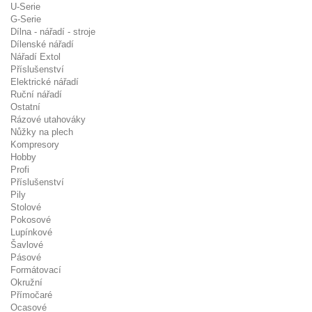
U-Serie
G-Serie
Dílna - nářadí - stroje
Dílenské nářadí
Nářadí Extol
Příslušenství
Elektrické nářadí
Ruční nářadí
Ostatní
Rázové utahováky
Nůžky na plech
Kompresory
Hobby
Profi
Příslušenství
Pily
Stolové
Pokosové
Lupínkové
Šavlové
Pásové
Formátovací
Okružní
Přímočaré
Ocasové