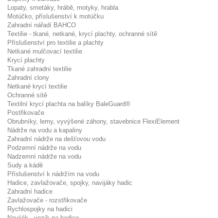
Lopaty, smetáky, hrábě, motyky, hrabla
Motúčko, příslušenství k motúčku
Zahradní nářadí BAHCO
Textilie - tkané, netkané, krycí plachty, ochranné sítě
Příslušenství pro textilie a plachty
Netkané mulčovací textilie
Krycí plachty
Tkané zahradní textilie
Zahradní clony
Netkané krycí textilie
Ochranné sítě
Textilní krycí plachta na balíky BaleGuard®
Postřikovače
Obrubníky, lemy, vyvýšené záhony, stavebnice FlexiElement
Nádrže na vodu a kapaliny
Zahradní nádrže na dešťovou vodu
Podzemní nádrže na vodu
Nadzemní nádrže na vodu
Sudy a kádě
Příslušenství k nádržím na vodu
Hadice, zavlažovače, spojky, navijáky hadic
Zahradní hadice
Zavlažovače - rozstřikovače
Rychlospojky na hadici
Naviják - vozík na hadice