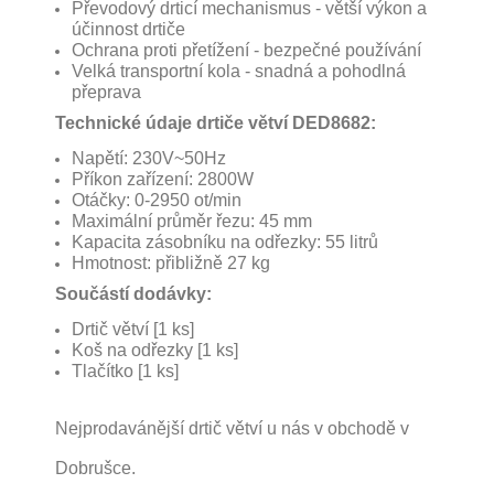
Převodový drticí mechanismus - větší výkon a
účinnost drtiče
Ochrana proti přetížení - bezpečné používání
Velká transportní kola - snadná a pohodlná
přeprava
Technické údaje drtiče větví DED8682:
Napětí: 230V~50Hz
Příkon zařízení: 2800W
Otáčky: 0-2950 ot/min
Maximální průměr řezu: 45 mm
Kapacita zásobníku na odřezky: 55 litrů
Hmotnost: přibližně 27 kg
Součástí dodávky:
Drtič větví [1 ks]
Koš na odřezky [1 ks]
Tlačítko [1 ks]
Nejprodavánější drtič větví u nás v obchodě v
Dobrušce.