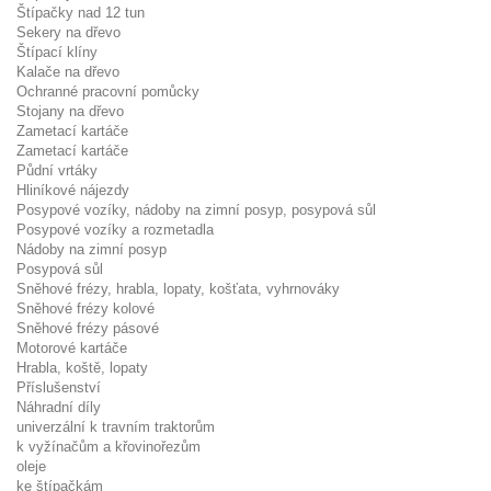
Štípačky nad 12 tun
Sekery na dřevo
Štípací klíny
Kalače na dřevo
Ochranné pracovní pomůcky
Stojany na dřevo
Zametací kartáče
Zametací kartáče
Půdní vrtáky
Hliníkové nájezdy
Posypové vozíky, nádoby na zimní posyp, posypová sůl
Posypové vozíky a rozmetadla
Nádoby na zimní posyp
Posypová sůl
Sněhové frézy, hrabla, lopaty, košťata, vyhrnováky
Sněhové frézy kolové
Sněhové frézy pásové
Motorové kartáče
Hrabla, koště, lopaty
Příslušenství
Náhradní díly
univerzální k travním traktorům
k vyžínačům a křovinořezům
oleje
ke štípačkám