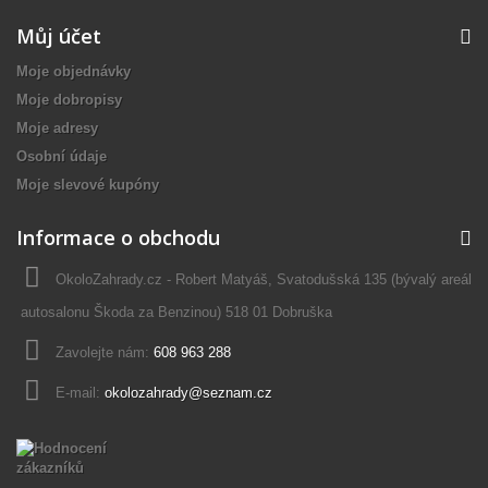
Můj účet
Moje objednávky
Moje dobropisy
Moje adresy
Osobní údaje
Moje slevové kupóny
Informace o obchodu
OkoloZahrady.cz - Robert Matyáš, Svatodušská 135 (bývalý areál
autosalonu Škoda za Benzinou) 518 01 Dobruška
Zavolejte nám:
608 963 288
E-mail:
okolozahrady@seznam.cz