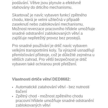
podávání. Větve jsou plynule a efektivně
vtahovány do drticího mechanismu.
Skartovač je navíc vybaven funkcí zpětného
chodu, která je velmi užitečná v případě
zaseknutí nebo zablokování mechanismu.
Možnost reverzace pracovního hřídele umožňuje
snadné odstranění zablokovaných větví a
zajišťuje nepřetržitý provoz bez prostojů.
Pro snadné používání je drtič navíc vybaven
velkými transportními koly. Ta výrazně usnadňují
přemísťování přístroje, což je důležité zejména u
větších zahrad. Pro větší bezpečnost je drtič
vybaven také ochranou proti přetížení.
Vlastnosti drtiče větví DED8682:
Automatické zatahování větví - bez nutnosti
tlačení
Zpětný chod - možnost zpětného chodu
pracovní hřídele umožňuje snadné odstranění
zablokovaných větví