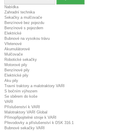
Nabídka
Zahradní technika
Sekačky a mulčovače
Benzínové bez pojezdu
Benzínové s pojezdem
Elektrické
Bubnové na vysokou trávu
Vřetenové
Akumulátorové
Mulčovače
Robotické sekačky
Motorové pily
Benzínové pily
Elektrické pily
Aku pily
Travní traktory a malotraktory VARI
S bočním výhozem
Se sběrem do koše
VARI
Příslušenství k VARI
Malotraktory VARI Global
Přímopřipojitelné stroje k VARI
Převodovky a příslušenství k DSK 316.1
Bubnové sekačky VARI