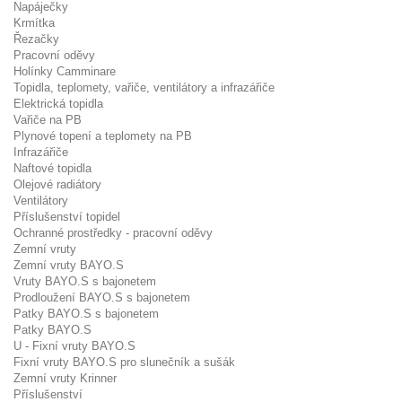
Napáječky
Krmítka
Řezačky
Pracovní oděvy
Holínky Camminare
Topidla, teplomety, vařiče, ventilátory a infrazářiče
Elektrická topidla
Vařiče na PB
Plynové topení a teplomety na PB
Infrazářiče
Naftové topidla
Olejové radiátory
Ventilátory
Příslušenství topidel
Ochranné prostředky - pracovní oděvy
Zemní vruty
Zemní vruty BAYO.S
Vruty BAYO.S s bajonetem
Prodloužení BAYO.S s bajonetem
Patky BAYO.S s bajonetem
Patky BAYO.S
U - Fixní vruty BAYO.S
Fixní vruty BAYO.S pro slunečník a sušák
Zemní vruty Krinner
Příslušenství