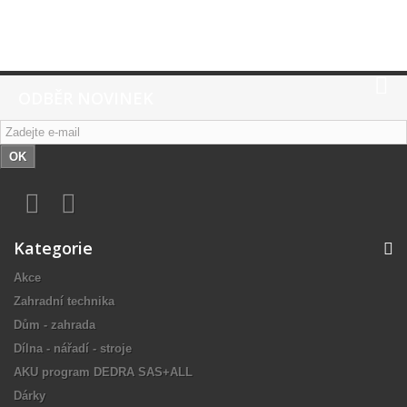
ODBĚR NOVINEK
OK
Kategorie
Akce
Zahradní technika
Dům - zahrada
Dílna - nářadí - stroje
AKU program DEDRA SAS+ALL
Dárky