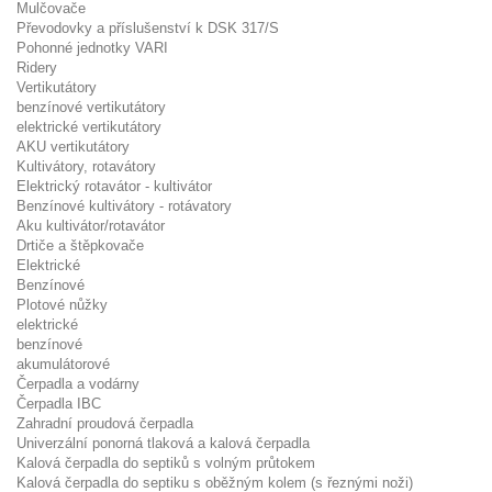
Mulčovače
Převodovky a příslušenství k DSK 317/S
Pohonné jednotky VARI
Ridery
Vertikutátory
benzínové vertikutátory
elektrické vertikutátory
AKU vertikutátory
Kultivátory, rotavátory
Elektrický rotavátor - kultivátor
Benzínové kultivátory - rotávatory
Aku kultivátor/rotavátor
Drtiče a štěpkovače
Elektrické
Benzínové
Plotové nůžky
elektrické
benzínové
akumulátorové
Čerpadla a vodárny
Čerpadla IBC
Zahradní proudová čerpadla
Univerzální ponorná tlaková a kalová čerpadla
Kalová čerpadla do septiků s volným průtokem
Kalová čerpadla do septiku s oběžným kolem (s řeznými noži)