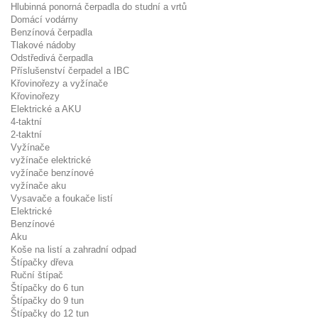
Hlubinná ponorná čerpadla do studní a vrtů
Domácí vodárny
Benzínová čerpadla
Tlakové nádoby
Odstředivá čerpadla
Příslušenství čerpadel a IBC
Křovinořezy a vyžínače
Křovinořezy
Elektrické a AKU
4-taktní
2-taktní
Vyžínače
vyžínače elektrické
vyžínače benzínové
vyžínače aku
Vysavače a foukače listí
Elektrické
Benzínové
Aku
Koše na listí a zahradní odpad
Štípačky dřeva
Ruční štípač
Štípačky do 6 tun
Štípačky do 9 tun
Štípačky do 12 tun