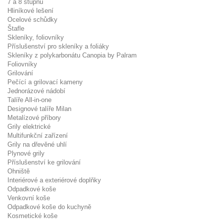
7 a 8 stupňů
Hliníkové lešení
Ocelové schůdky
Štafle
Skleníky, foliovníky
Příslušenství pro skleníky a foliáky
Skleníky z polykarbonátu Canopia by Palram
Foliovníky
Grilování
Pečící a grilovací kameny
Jednorázové nádobí
Talíře All-in-one
Designové talíře Milan
Metalízové příbory
Grily elektrické
Multifunkční zařízení
Grily na dřevěné uhlí
Plynové grily
Příslušenství ke grilování
Ohniště
Interiérové a exteriérové doplňky
Odpadkové koše
Venkovní koše
Odpadkové koše do kuchyně
Kosmetické koše