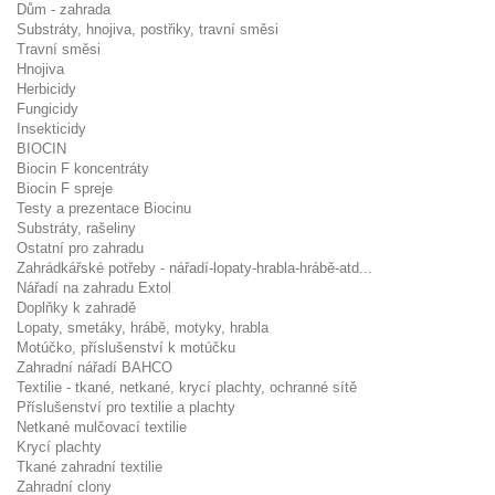
Dům - zahrada
Substráty, hnojiva, postřiky, travní směsi
Travní směsi
Hnojiva
Herbicidy
Fungicidy
Insekticidy
BIOCIN
Biocin F koncentráty
Biocin F spreje
Testy a prezentace Biocinu
Substráty, rašeliny
Ostatní pro zahradu
Zahrádkářské potřeby - nářadí-lopaty-hrabla-hrábě-atd...
Nářadí na zahradu Extol
Doplňky k zahradě
Lopaty, smetáky, hrábě, motyky, hrabla
Motúčko, příslušenství k motúčku
Zahradní nářadí BAHCO
Textilie - tkané, netkané, krycí plachty, ochranné sítě
Příslušenství pro textilie a plachty
Netkané mulčovací textilie
Krycí plachty
Tkané zahradní textilie
Zahradní clony