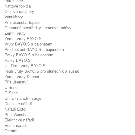
Infrazářiče
Naftové topidla
Olejové radiátory
Ventilátory
Příslušenství topidel
Ochranné prostředky - pracovní oděvy
Zemní vruty
Zemní vruty BAYO.S
Vruty BAYO.S s bajonetem
Prodloužení BAYO.S s bajonetem
Patky BAYO.S s bajonetem
Patky BAYO.S
U - Fixní vruty BAYO.S
Fixní vruty BAYO.S pro slunečník a sušák
Zemní vruty Krinner
Příslušenství
U-Serie
G-Serie
Dílna - nářadí - stroje
Dílenské nářadí
Nářadí Extol
Příslušenství
Elektrické nářadí
Ruční nářadí
Ostatní