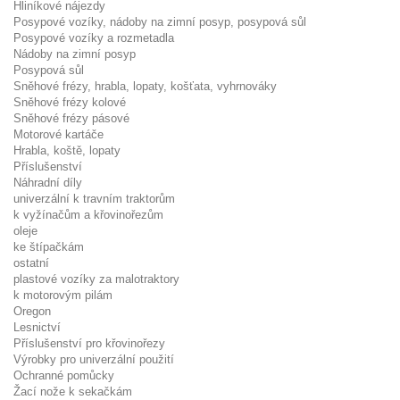
Hliníkové nájezdy
Posypové vozíky, nádoby na zimní posyp, posypová sůl
Posypové vozíky a rozmetadla
Nádoby na zimní posyp
Posypová sůl
Sněhové frézy, hrabla, lopaty, košťata, vyhrnováky
Sněhové frézy kolové
Sněhové frézy pásové
Motorové kartáče
Hrabla, koště, lopaty
Příslušenství
Náhradní díly
univerzální k travním traktorům
k vyžínačům a křovinořezům
oleje
ke štípačkám
ostatní
plastové vozíky za malotraktory
k motorovým pilám
Oregon
Lesnictví
Příslušenství pro křovinořezy
Výrobky pro univerzální použití
Ochranné pomůcky
Žací nože k sekačkám