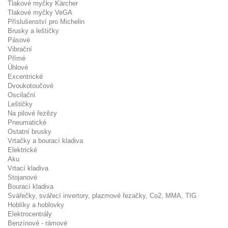
Tlakové myčky Kärcher
Tlakové myčky VeGA
Příslušenství pro Michelin
Brusky a leštičky
Pásové
Vibrační
Přímé
Úhlové
Excentrické
Dvoukotoučové
Oscilační
Leštičky
Na pilové řezězy
Pneumatické
Ostatní brusky
Vrtačky a bourací kladiva
Elektrické
Aku
Vrtací kladiva
Stojanové
Bourací kladiva
Svářečky, svářecí invertory, plazmové řezačky, Co2, MMA, TIG
Hoblíky a hoblovky
Elektrocentrály
Benzínové - rámové