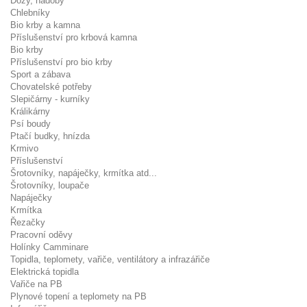
Dózy, nádoby
Chlebníky
Bio krby a kamna
Příslušenství pro krbová kamna
Bio krby
Příslušenství pro bio krby
Sport a zábava
Chovatelské potřeby
Slepičárny - kurníky
Králikárny
Psí boudy
Ptačí budky, hnízda
Krmivo
Příslušenství
Šrotovníky, napáječky, krmítka atd...
Šrotovníky, loupače
Napáječky
Krmítka
Řezačky
Pracovní oděvy
Holínky Camminare
Topidla, teplomety, vařiče, ventilátory a infrazářiče
Elektrická topidla
Vařiče na PB
Plynové topení a teplomety na PB