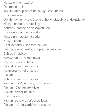
Netkané krycí textilie
Ochranné sítě
Textilní krycí plachta na balíky BaleGuard®
Postřikovače
Obrubníky, lemy, vyvýšené záhony, stavebnice FlexiElement
Nádrže na vodu a kapaliny
Zahradní nádrže na dešťovou vodu
Podzemní nádrže na vodu
Nadzemní nádrže na vodu
Sudy a kádě
Příslušenství k nádržím na vodu
Hadice, zavlažovače, spojky, navijáky hadic
Zahradní hadice
Zavlažovače - rozstřikovače
Rychlospojky na hadici
Naviják - vozík na hadice
Kompostéry, koše na listí
Fiskars
Zahradní potřeby Fiskars
Fiskars hrábě, motyky, kultivátory
Fiskars rýče, lopaty, vidle
Fiskars nářadí na sníh
Pily Fiskars
Fiskars sekery a nářadí do lesa
Fiskars nože a vytrhávače plevele