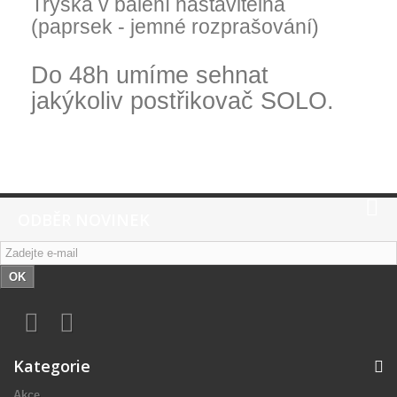
Tryska v balení nastavitelná
(paprsek - jemné rozprašování)
Do 48h umíme sehnat
jakýkoliv postřikovač SOLO.
ODBĚR NOVINEK
OK
Kategorie
Akce