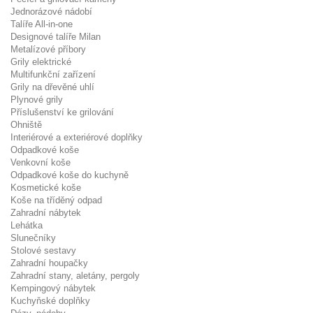
Jednorázové nádobí
Talíře All-in-one
Designové talíře Milan
Metalízové příbory
Grily elektrické
Multifunkční zařízení
Grily na dřevěné uhlí
Plynové grily
Příslušenství ke grilování
Ohniště
Interiérové a exteriérové doplňky
Odpadkové koše
Venkovní koše
Odpadkové koše do kuchyně
Kosmetické koše
Koše na tříděný odpad
Zahradní nábytek
Lehátka
Slunečníky
Stolové sestavy
Zahradní houpačky
Zahradní stany, aletány, pergoly
Kempingový nábytek
Kuchyňské doplňky