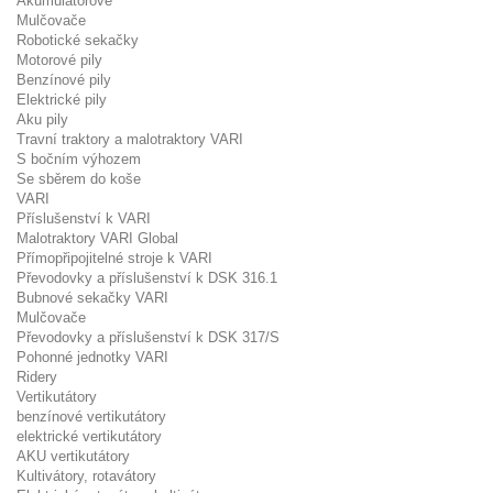
Akumulátorové
Mulčovače
Robotické sekačky
Motorové pily
Benzínové pily
Elektrické pily
Aku pily
Travní traktory a malotraktory VARI
S bočním výhozem
Se sběrem do koše
VARI
Příslušenství k VARI
Malotraktory VARI Global
Přímopřipojitelné stroje k VARI
Převodovky a příslušenství k DSK 316.1
Bubnové sekačky VARI
Mulčovače
Převodovky a příslušenství k DSK 317/S
Pohonné jednotky VARI
Ridery
Vertikutátory
benzínové vertikutátory
elektrické vertikutátory
AKU vertikutátory
Kultivátory, rotavátory