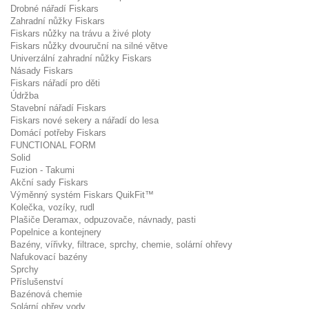
Drobné nářadí Fiskars
Zahradní nůžky Fiskars
Fiskars nůžky na trávu a živé ploty
Fiskars nůžky dvouruční na silné větve
Univerzální zahradní nůžky Fiskars
Násady Fiskars
Fiskars nářadí pro děti
Údržba
Stavební nářadí Fiskars
Fiskars nové sekery a nářadí do lesa
Domácí potřeby Fiskars
FUNCTIONAL FORM
Solid
Fuzion - Takumi
Akční sady Fiskars
Výměnný systém Fiskars QuikFit™
Kolečka, vozíky, rudl
Plašiče Deramax, odpuzovače, návnady, pasti
Popelnice a kontejnery
Bazény, vířivky, filtrace, sprchy, chemie, solární ohřevy
Nafukovací bazény
Sprchy
Příslušenství
Bazénová chemie
Solární ohřev vody