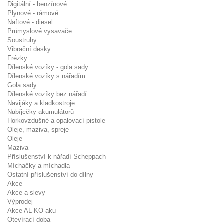
Digitální - benzínové
Plynové - rámové
Naftové - diesel
Průmyslové vysavače
Soustruhy
Vibrační desky
Frézky
Dílenské vozíky - gola sady
Dílenské vozíky s nářadím
Gola sady
Dílenské vozíky bez nářadí
Navijáky a kladkostroje
Nabíječky akumulátorů
Horkovzdušné a opalovací pistole
Oleje, maziva, spreje
Oleje
Maziva
Příslušenství k nářadí Scheppach
Míchačky a míchadla
Ostatní příslušenství do dílny
Akce
Akce a slevy
Výprodej
Akce AL-KO aku
Otevírací doba