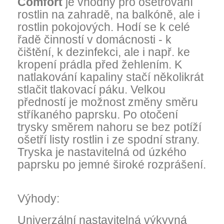
Comfort
je vhodný pro ošetřování
rostlin na zahradě, na balkóně, ale i
rostlin pokojových. Hodí se k celé
řadě činností v domácnosti - k
čištění, k dezinfekci, ale i např. ke
kropení prádla před žehlením. K
natlakování kapaliny stačí několikrát
stlačit tlakovací páku. Velkou
předností je možnost změny směru
stříkaného paprsku. Po otočení
trysky směrem nahoru se bez potíží
ošetří listy rostlin i ze spodní strany.
Tryska je nastavitelná od úzkého
paprsku po jemné široké rozprášení.
Výhody:
Univerzální nastavitelná výkyvná