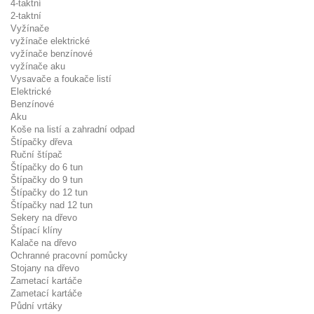
4-taktní
2-taktní
Vyžínače
vyžínače elektrické
vyžínače benzínové
vyžínače aku
Vysavače a foukače listí
Elektrické
Benzínové
Aku
Koše na listí a zahradní odpad
Štípačky dřeva
Ruční štípač
Štípačky do 6 tun
Štípačky do 9 tun
Štípačky do 12 tun
Štípačky nad 12 tun
Sekery na dřevo
Štípací klíny
Kalače na dřevo
Ochranné pracovní pomůcky
Stojany na dřevo
Zametací kartáče
Zametací kartáče
Půdní vrtáky