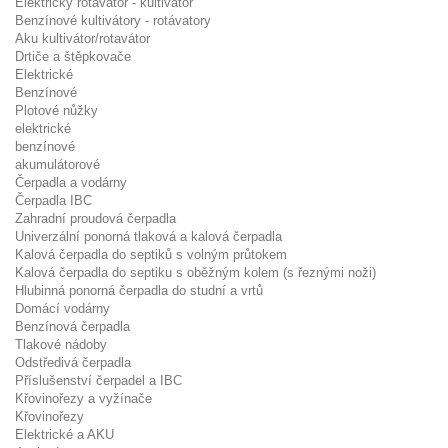
Elektrický rotavátor - kultivátor
Benzínové kultivátory - rotávatory
Aku kultivátor/rotavátor
Drtiče a štěpkovače
Elektrické
Benzínové
Plotové nůžky
elektrické
benzínové
akumulátorové
Čerpadla a vodárny
Čerpadla IBC
Zahradní proudová čerpadla
Univerzální ponorná tlaková a kalová čerpadla
Kalová čerpadla do septiků s volným průtokem
Kalová čerpadla do septiku s oběžným kolem (s řeznými noži)
Hlubinná ponorná čerpadla do studní a vrtů
Domácí vodárny
Benzínová čerpadla
Tlakové nádoby
Odstředivá čerpadla
Příslušenství čerpadel a IBC
Křovinořezy a vyžínače
Křovinořezy
Elektrické a AKU