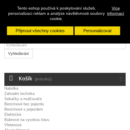
Přihlásit se
Tento eshop používá k poskytování služeb,
Více
personalizaci reklam a analýze návštěvnosti soubory
informací
Napište nám
cookie.
Přijmout všechny cookies
Personalizovat
Vyhledávání
Košík
(prázdný)
Nabídka
Zahradní technika
Sekačky a mulčovače
Benzínové bez pojezdu
Benzínové s pojezdem
Elektrické
Bubnové na vysokou trávu
Vřetenové