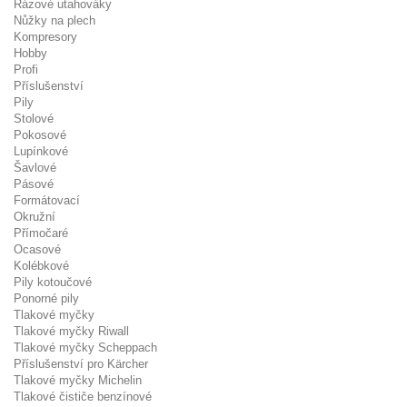
Rázové utahováky
Nůžky na plech
Kompresory
Hobby
Profi
Příslušenství
Pily
Stolové
Pokosové
Lupínkové
Šavlové
Pásové
Formátovací
Okružní
Přímočaré
Ocasové
Kolébkové
Pily kotoučové
Ponorné pily
Tlakové myčky
Tlakové myčky Riwall
Tlakové myčky Scheppach
Příslušenství pro Kärcher
Tlakové myčky Michelin
Tlakové čističe benzínové