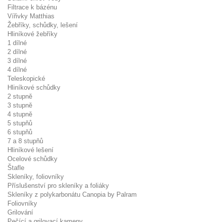
Filtrace k bázénu
Vířivky Matthias
Žebříky, schůdky, lešení
Hliníkové žebříky
1 dílné
2 dílné
3 dílné
4 dílné
Teleskopické
Hliníkové schůdky
2 stupně
3 stupně
4 stupně
5 stupňů
6 stupňů
7 a 8 stupňů
Hliníkové lešení
Ocelové schůdky
Štafle
Skleníky, foliovníky
Příslušenství pro skleníky a foliáky
Skleníky z polykarbonátu Canopia by Palram
Foliovníky
Grilování
Pečící a grilovací kameny